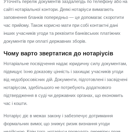
Уточніть перелік документів заздалегідь по телефону або на
сайті нотаріальної контори. Деякі нотаріуси вимагають
заповнення бланків попередньо — це допомагає скоротити
час прийому. Також корисно мати при собі контактні дані
інших учасників угоди та реквізити банківських платіжних
документів при оплаті державних зборів.
Чому варто звертатися до нотаріусів
Нотаріальне посвідчення надає юридичну силу документам,
підвищує їхню доказову цінність і захищає учасників угоди
від недобросовісних дій. Документи, підготовлені і засвідчені
нотаріусом, здебільшого не потребують додаткового
підтвердження в суді чи державних органах, що економить
час і кошти.
Нотаріус діє в межах закону і забезпечує дотримання
формальних вимог, що знижує ризик визнання угоди
недійсною. Крім того, нотаріуси проводять перевірку прав