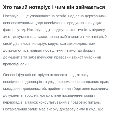
Хто такий нотаріус і чим він займається
Нотаріус — це уповноважена особа, наділена державними
повноваженнями щодо посвідчення юридично значущих
фактів і угод. Нотаріус підтверджує автентичність підпису,
зміст документів, а також право осіб вчиняти ті чи інші дії. У
своїй діяльності нотаріус керується законодавством,
дотримуючись правил посвідчення, вимог до форми
документів та забезпечуючи правовий захист учасників
правовідносин.
Основні функції нотаріуса включають підготовку і
посвідчення договорів та угод, оформлення спадкових прав,
складання довіреностей, прийняття на зберігання важливих
документів і грошей, нотаріальне посвідчення копій і
перекладів, а також консультування з правових питань.
Нотаріальний запис має високу доказову силу в суді, що