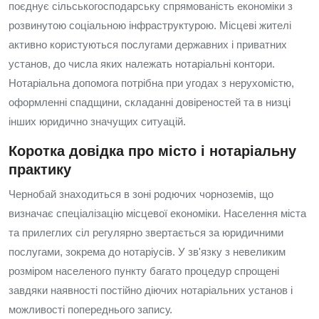
поєднує сільськогосподарську спрямованість економіки з
розвинутою соціальною інфраструктурою. Місцеві жителі
активно користуються послугами державних і приватних
установ, до числа яких належать нотаріальні контори.
Нотаріальна допомога потрібна при угодах з нерухомістю,
оформленні спадщини, складанні довіреностей та в низці
інших юридично значущих ситуацій.
Коротка довідка про місто і нотаріальну
практику
Чернобай знаходиться в зоні родючих чорноземів, що
визначає спеціалізацію місцевої економіки. Населення міста
та прилеглих сіл регулярно звертається за юридичними
послугами, зокрема до нотаріусів. У зв'язку з невеликим
розміром населеного пункту багато процедур спрощені
завдяки наявності постійно діючих нотаріальних установ і
можливості попереднього запису.