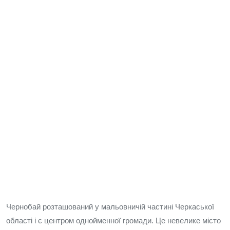
Чернобай розташований у мальовничій частині Черкаської
області і є центром однойменної громади. Це невелике місто