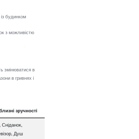
 із будинком
ок з можливістю
ть змінюватися в
зони в гривнях і
близні зручності
, Сніданок,
візор, Душ