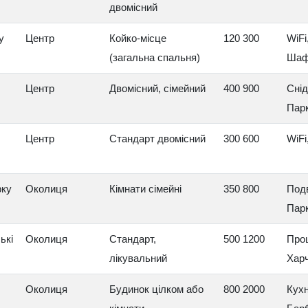
двомісний
у
Центр
Койко-місце
120 300
WiFi
(загальна спальня)
Шаф
Центр
Двомісний, сімейний
400 900
Снід
Пар
Центр
Стандарт двомісний
300 600
WiFi
рку
Околиця
Кімнати сімейні
350 800
Подв
Пар
ькі
Околиця
Стандарт,
500 1200
Про
лікувальний
Харч
Околиця
Будинок цілком або
800 2000
Кухн