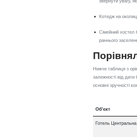
звернути увагу, я
Котедж на околиці
Сімейний хостел 
раннього заселен
Порівнял
Нижче таблиця з оріє
залежності від дати 
основні зручності ко
Об'єкт
Готель Центральна