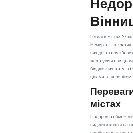
Недоро
Вінни
Готелі в містах Укра
Немирів — це затишн
вихідні та службови
жертвуючи при цьому 
бюджетних готелів і 
цінами та переліком
Переваг
містах
Подорож з обмеженим
виділити кошти на ек
сімейні міні-готелі 