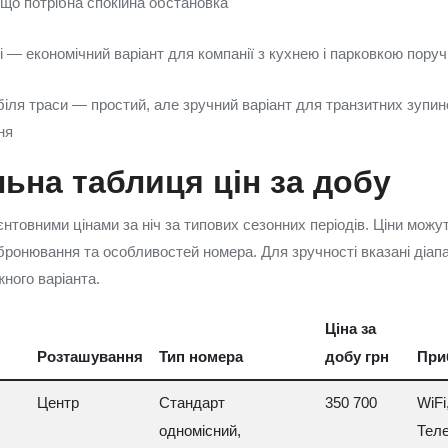
кщо потрібна спокійна обстановка
 — економічний варіант для компанії з кухнею і парковкою поруч
біля траси — простий, але зручний варіант для транзитних зупин
ня
ьна таблиця цін за добу
нтовними цінами за ніч за типових сезонних періодів. Ціни можу
бронювання та особливостей номера. Для зручності вказані діапа
жного варіанта.
Ціна за
Розташування
Тип номера
добу грн
При
Центр
Стандарт
350 700
WiFi
одномісний,
Теле