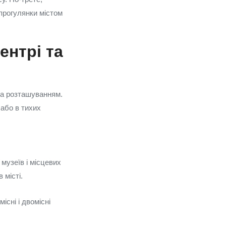
 прогулянки містом
ентрі та
за розташуванням.
 або в тихих
музеїв і місцевих
 місті.
існі і двомісні