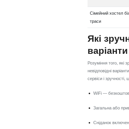
Сімейний хостел бі
траси
Які зруч
варіанти
Розуміння того, які 
невідповідні варіант
сервіси і зручності
WiFi — безкоштов
Загальна або при
Сніданок включен