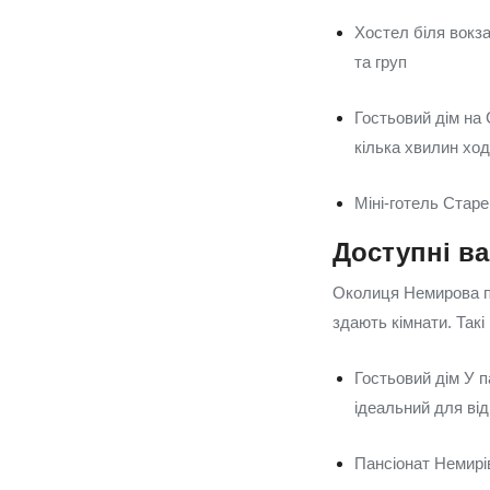
Хостел біля вокз
та груп
Гостьовий дім на
кілька хвилин ход
Міні-готель Старе
Доступні ва
Околиця Немирова пр
здають кімнати. Такі
Гостьовий дім У п
ідеальний для від
Пансіонат Немирі