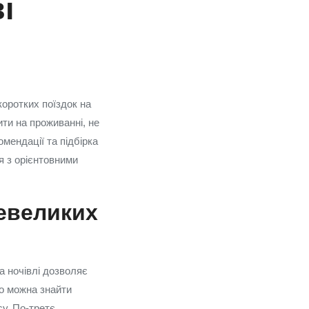
і
коротких поїздок на
ти на проживанні, не
мендації та підбірка
я з орієнтовними
евеликих
 ночівлі дозволяє
то можна знайти
су. По-третє,