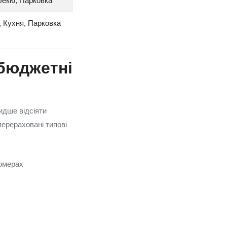
бекю, Парковка
, Кухня, Парковка
 бюджетні
идше відсіяти
перераховані типовi
номерах