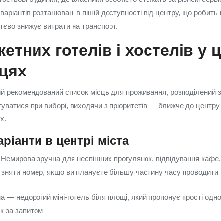
варіантів розташовані в пішій доступності від центру, що робить
ттєво знижує витрати на транспорт.
етних готелів і хостелів у ц
цях
й рекомендований список місць для проживання, розподілений 
туватися при виборі, виходячи з пріоритетів — ближче до центру
х.
ріанти в центрі міста
Немирова зручна для неспішних прогулянок, відвідування кафе, 
о зняти номер, якщо ви плануєте більшу частину часу проводити в
 — недорогий міні-готель біля площі, який пропонує прості одном
к за запитом