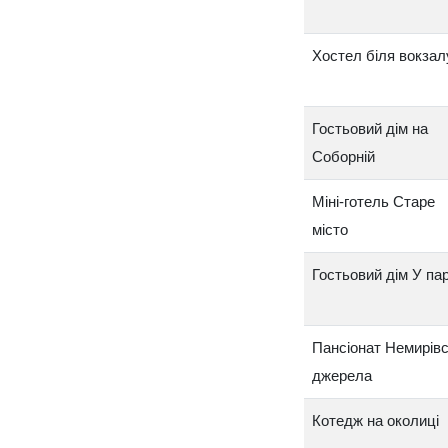
Хостел біля вокзал
Гостьовий дім на
Соборній
Міні-готель Старе
місто
Гостьовий дім У па
Пансіонат Немирівс
джерела
Котедж на околиці