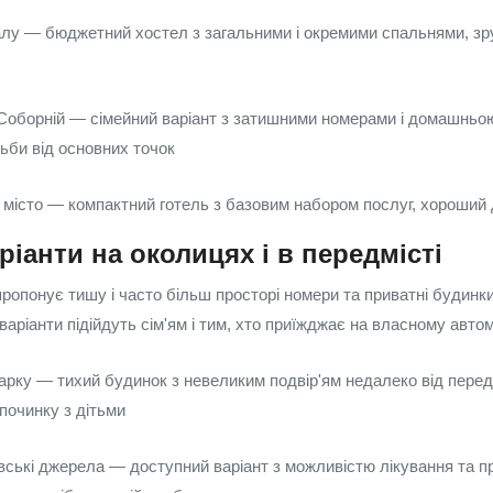
алу — бюджетний хостел з загальними і окремими спальнями, зр
 Соборній — сімейний варіант з затишними номерами і домашнь
ьби від основних точок
 місто — компактний готель з базовим набором послуг, хороший д
ріанти на околицях і в передмісті
опонує тишу і часто більш просторі номери та приватні будинки
 варіанти підійдуть сім'ям і тим, хто приїжджає на власному автом
арку — тихий будинок з невеликим подвір'ям недалеко від перед
починку з дітьми
вські джерела — доступний варіант з можливістю лікування та п