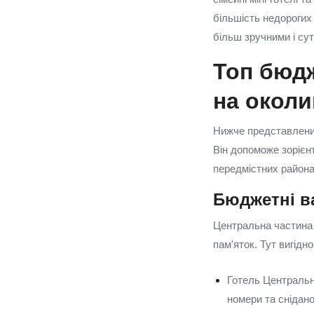
більшість недорогих 
більш зручними і су
Топ бюдж
на околи
Нижче представлени
Він допоможе зорієн
передмістних района
Бюджетні ва
Центральна частина 
пам'яток. Тут вигідн
Готель Центральна
номери та снідано