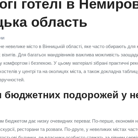
гі готелі в Немиров
цька область
їни
е невелике місто в Вінницькій області, яке часто обирають для 
х візитів. Для багатьох мандрівників важлива можливість заощади
комфортом і безпекою. У цьому матеріалі зібрані практичні реко
хостелів у центрі та на околицях міста, а також докладна таблиц
 зручностей.
и бюджетних подорожей у н
 бюджетом дає низку очевидних переваг. По-перше, економія на
скурсії, ресторани та розваги. По-друге, у невеликих містах час
та гостьові будинки, де власники особисто стежать за рівнем серві