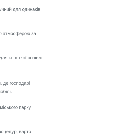
учний для одинаків
ою атмосферою за
ля короткої ночівлі
, де господарі
обілі.
міського парку,
роцедур, варто