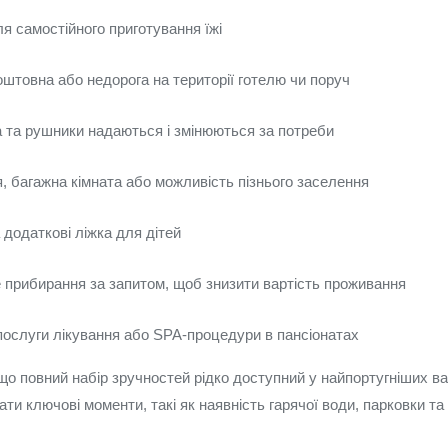
я самостійного приготування їжі
штовна або недорога на території готелю чи поруч
а та рушники надаються і змінюються за потреби
, багажна кімната або можливість пізнього заселення
 додаткові ліжка для дітей
 прибирання за запитом, щоб знизити вартість проживання
 послуги лікування або SPA-процедури в пансіонатах
що повний набір зручностей рідко доступний у найпортугніших ва
ти ключові моменти, такі як наявність гарячої води, парковки т