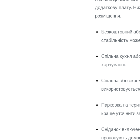
додаткову плату. Ниж
розміщення.
Безкоштовний або 
стабільність може
Спільна кухня або
харчуванні.
Спільна або окрем
використовується
Парковка на терит
краще уточнити з
Сніданок включен
пропонують домаш