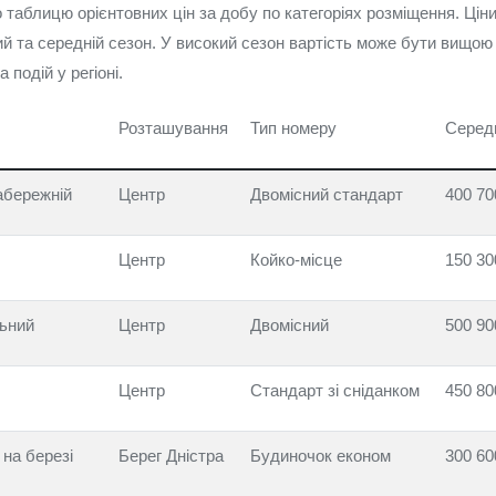
аблицю орієнтовних цін за добу по категоріях розміщення. Ціни 
ий та середній сезон. У високий сезон вартість може бути вищою 
 подій у регіоні.
Розташування
Тип номеру
Середн
абережній
Центр
Двомісний стандарт
400 70
Центр
Койко-місце
150 30
льний
Центр
Двомісний
500 90
Центр
Стандарт зі сніданком
450 80
 на березі
Берег Дністра
Будиночок економ
300 60