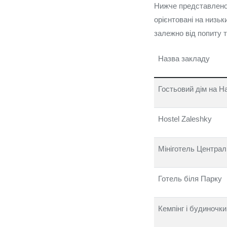
Нижче представлено т
орієнтовані на низьк
залежно від попиту та
Назва закладу
Гостьовий дім на Н
Hostel Zaleshky
Мініготель Центра
Готель біля Парку
Кемпінг і будиночки