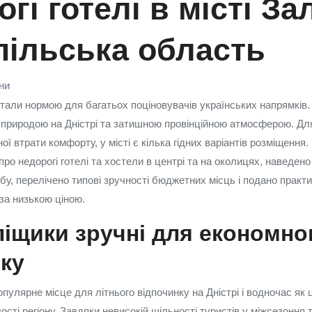
гі готелі в місті З
пільська область
їни
тали нормою для багатьох поціновувачів українських напрямків.
риродою на Дністрі та затишною провінційною атмосферою. Для
ї втрати комфорту, у місті є кілька гідних варіантів розміщення. 
ро недорогі готелі та хостели в центрі та на околицях, наведен
бу, перелічено типові зручності бюджетних місць і подано практ
за низькою ціною.
іщики зручні для економно
ку
опулярне місце для літнього відпочинку на Дністрі і водночас як 
сті регіону. Завдяки невисокій щільності туристів у міжсезоння т