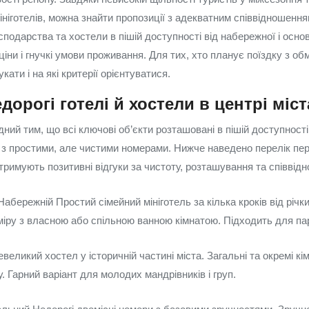
мініготелів, можна знайти пропозиції з адекватним співвідношенням
сподарства та хостели в пішій доступності від набережної і осно
ціни і гнучкі умови проживання. Для тих, хто планує поїздку з 
кати і на які критерії орієнтуватися.
дорогі готелі й хостели в центрі міст
дний тим, що всі ключові об’єкти розташовані в пішій доступності
лів з простими, але чистими номерами. Нижче наведено перелік п
 отримують позитивні відгуки за чистоту, розташування та співвідн
Набережній Простий сімейний мініготель за кілька кроків від річк
іру з власною або спільною ванною кімнатою. Підходить для пар
евеликий хостел у історичній частині міста. Загальні та окремі кі
у. Гарний варіант для молодих мандрівників і груп.