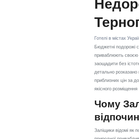
Недоро
Терно
Готелі в містах Укра
Бюджетні подорожі с
приваблюють своєю п
заощадити без істотно
детально розказано п
приблизних цін за до
якісного розміщення 
Чому Зал
відпочин
Заліщики відомі як п
природної привабливо