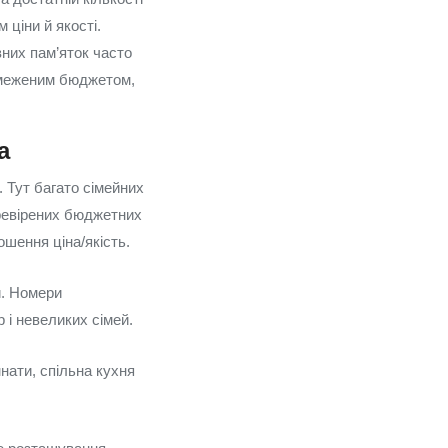
 ціни й якості.
вних пам’яток часто
обмеженим бюджетом,
а
. Тут багато сімейних
еревірених бюджетних
ошення ціна/якість.
и. Номери
 і невеликих сімей.
мнати, спільна кухня