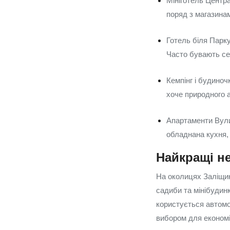
Мініготель Центр
поряд з магазина
Готель біля Парк
Часто бувають се
Кемпінг і будиноч
хоче природного 
Апартаменти Вули
обладнана кухня,
Найкращі не
На околицях Заліщик
садиби та мінібудинк
користується автомо
вибором для економі