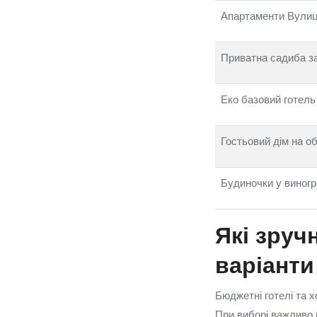
Апартаменти Вули
Приватна садиба з
Еко базовий готель 
Гостьовий дім на об’
Будиночки у виног
Які зруч
варіанти
Бюджетні готелі та 
При виборі важливо р