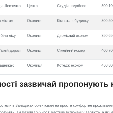
ця Шевченка
Центр
Студія подобово
500 10
а містом
Околиця
Кімната в будинку
300 50
біля лісу
Околиця
Двомісний економ
350 65
їзній дорозі
Околиця
Сімейний номер
400 70
радниках
Околиця
Котедж економ
450 80
ності зазвичай пропонують 
хостели в Заліщиках орієнтовані на просте комфортне проживанн
озуміти, які базові зручності частіше включені у вартість, а які