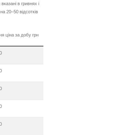
вказані в гривнях і
на 20–50 відсотків
я ціна за добу грн
0
0
0
0
0