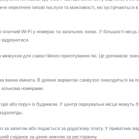
че перелічені типовi послуги та можливості, які зустрічаються в
платний Wi-Fi у номерах та загальних зонах. У більшості місць і
 відрізнятися.
 мінікухня для самостійного приготування їжі. Це допомагає зна
а ванна кімната. В деяких варіантах санвузол знаходиться на по
 кількома номерами.
орії або поруч із будинком. У центрі паркувальні місця можуть 
аздалегідь.
о за запитом або подається за додаткову плату. У приватних вар
ній сніданок за ціною нижчою за ресторанну.