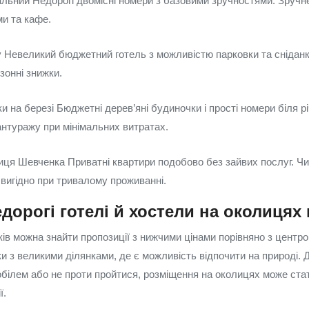
альний Недорогі двомісні номери з базовими зручностями. Зруч
ми та кафе.
у Невеликий бюджетний готель з можливістю парковки та сніданк
зонні знижки.
ки на березі Бюджетні дерев’яні будиночки і прості номери біля рі
антуражу при мінімальних витратах.
ця Шевченка Приватні квартири подобово без зайвих послуг. Чис
 вигідно при тривалому проживанні.
дорогі готелі й хостели на околицях 
ів можна знайти пропозиції з нижчими цінами порівняно з центро
и з великими ділянками, де є можливість відпочити на природі. Д
білем або не проти пройтися, розміщення на околицях може ст
ї.