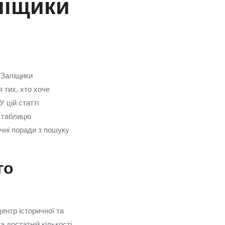
аліщики
 Заліщики
 тих, хто хоче
У цій статті
о таблицю
ичні поради з пошуку
го
центр історичної та
а достатній кількості