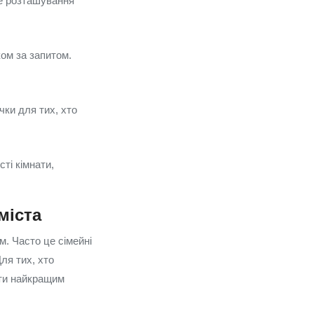
не розташування
ом за запитом.
чки для тих, хто
ті кімнати,
міста
м. Часто це сімейні
ля тих, хто
ати найкращим