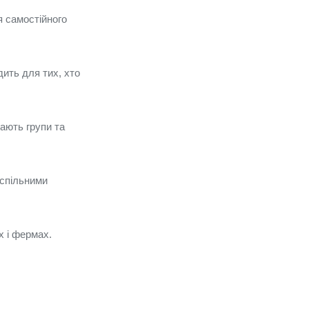
я самостійного
дить для тих, хто
мають групи та
 спільними
х і фермах.