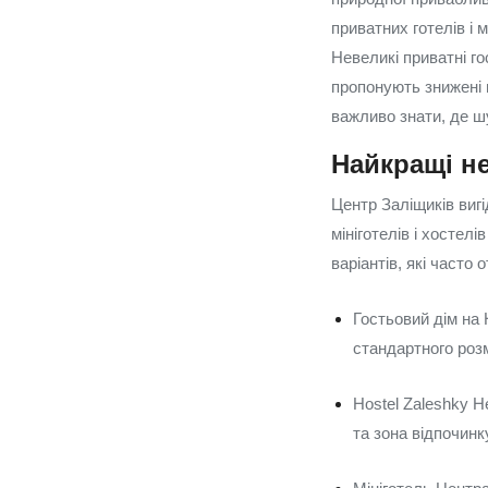
приватних готелів і 
Невеликі приватні го
пропонують знижені 
важливо знати, де шу
Найкращі не
Центр Заліщиків вигі
мініготелів і хосте
варіантів, які часто
Гостьовий дім на 
стандартного розм
Hostel Zaleshky Н
та зона відпочинк