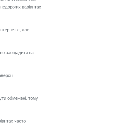
 недорогих варіантах
нтернет є, але
чно заощадити на
версі і
бути обмежені, тому
іантах часто