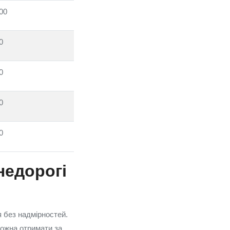
00
0
0
0
0
недорогі
я без надмірностей.
 можна отримати за