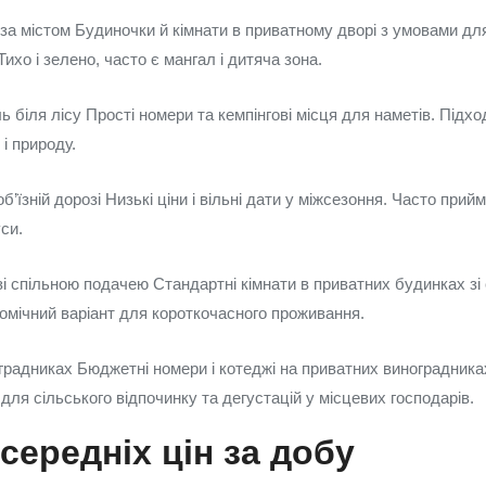
за містом Будиночки й кімнати в приватному дворі з умовами дл
Тихо і зелено, часто є мангал і дитяча зона.
ь біля лісу Простi номери та кемпінгові місця для наметів. Підхо
 і природу.
б’їзній дорозі Низькі ціни і вільні дати у міжсезоння. Часто прий
си.
зі спільною подачею Стандартні кімнати в приватних будинках зі
омічний варіант для короткочасного проживання.
градниках Бюджетні номери і котеджі на приватних виноградника
 для сільського відпочинку та дегустацій у місцевих господарів.
середніх цін за добу