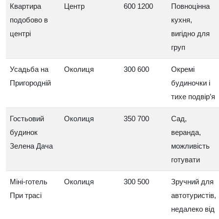
Квартира
Центр
600 1200
Повноцінна
подобово в
кухня,
центрі
вигідно для
груп
Усадьба на
Околиця
300 600
Окремі
Пригородній
будиночки і
тихе подвір’я
Гостьовий
Околиця
350 700
Сад,
будинок
веранда,
Зелена Дача
можливість
готувати
Міні‑готель
Околиця
300 500
Зручний для
При трасі
автотуристів,
недалеко від