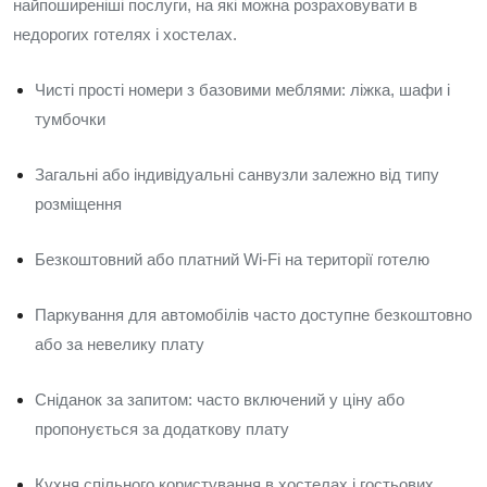
найпоширеніші послуги, на які можна розраховувати в
недорогих готелях і хостелах.
Чисті прості номери з базовими меблями: ліжка, шафи і
тумбочки
Загальні або індивідуальні санвузли залежно від типу
розміщення
Безкоштовний або платний Wi‑Fi на території готелю
Паркування для автомобілів часто доступне безкоштовно
або за невелику плату
Сніданок за запитом: часто включений у ціну або
пропонується за додаткову плату
Кухня спільного користування в хостелах і гостьових