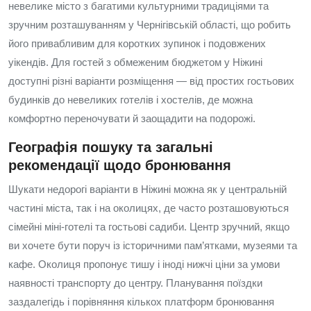
невелике місто з багатими культурними традиціями та
зручним розташуванням у Чернігівській області, що робить
його привабливим для коротких зупинок і подовжених
уікендів. Для гостей з обмеженим бюджетом у Ніжині
доступні різні варіанти розміщення — від простих гостьових
будинків до невеликих готелів і хостелів, де можна
комфортно переночувати й заощадити на подорожі.
Географія пошуку та загальні
рекомендації щодо бронювання
Шукати недорогі варіанти в Ніжині можна як у центральній
частині міста, так і на околицях, де часто розташовуються
сімейні міні‑готелі та гостьові садиби. Центр зручний, якщо
ви хочете бути поруч із історичними пам’ятками, музеями та
кафе. Околиця пропонує тишу і іноді нижчі ціни за умови
наявності транспорту до центру. Планування поїздки
заздалегідь і порівняння кількох платформ бронювання