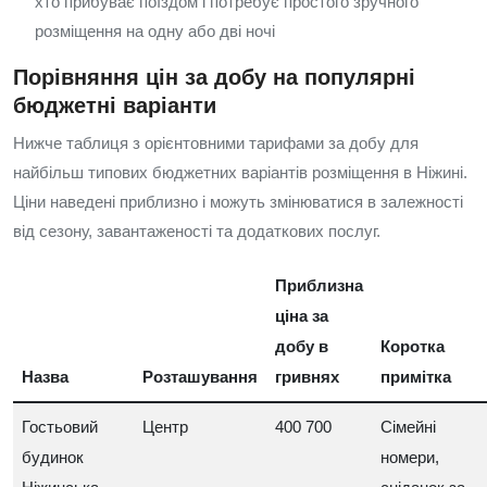
хто прибуває поїздом і потребує простого зручного
розміщення на одну або дві ночі
Порівняння цін за добу на популярні
бюджетні варіанти
Нижче таблиця з орієнтовними тарифами за добу для
найбільш типових бюджетних варіантів розміщення в Ніжині.
Ціни наведені приблизно і можуть змінюватися в залежності
від сезону, завантаженості та додаткових послуг.
Приблизна
ціна за
добу в
Коротка
Назва
Розташування
гривнях
примітка
Гостьовий
Центр
400 700
Сімейні
будинок
номери,