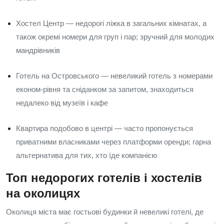
Хостел Центр — недорогі ліжка в загальних кімнатах, а
також окремі номери для груп і пар; зручний для молодих
мандрівників
Готель на Островського — невеликий готель з номерами
економ‑рівня та сніданком за запитом, знаходиться
недалеко від музеїв і кафе
Квартира подобово в центрі — часто пропонується
приватними власниками через платформи оренди; гарна
альтернатива для тих, хто їде компанією
Топ недорогих готелів і хостелів
на околицях
Околиця міста має гостьові будинки й невеликі готелі, де