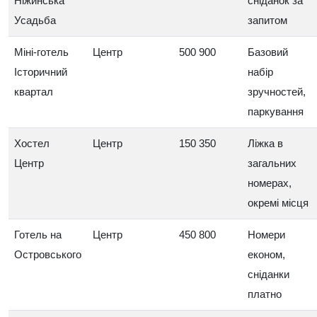
Ніжинська
сніданок за
Усадьба
запитом
Міні‑готель
Центр
500 900
Базовий
Історичний
набір
квартал
зручностей,
паркування
Хостел
Центр
150 350
Ліжка в
Центр
загальних
номерах,
окремі місця
Готель на
Центр
450 800
Номери
Островського
економ,
сніданки
платно