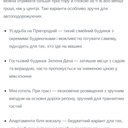
можна отримати більше простору й спокою за ті ж або менші
гроші, ніж у центрі. Такі варіанти особливо зручні для
автоподорожуючих.
Усадьба на Пригородній — тихий сімейний будинок з
окремими будиночками і можливістю готувати самому,
підходить для тих, хто їде на машині
Гостьовий будинок Зелена Дача — затишне місце з садом
та верандою, часто пропонується за зниженою ціною у
міжсезоння
Міні‑готель При трасі — економічне розміщення з зручним
виїздом на основні дороги регіону, зручний для транзитних
гостей
Апартаменти біля вокзалу — бюджетний варіант для тих,