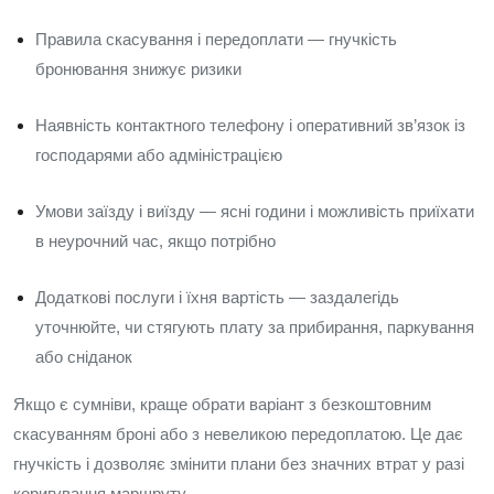
Правила скасування і передоплати — гнучкість
бронювання знижує ризики
Наявність контактного телефону і оперативний зв’язок із
господарями або адміністрацією
Умови заїзду і виїзду — ясні години і можливість приїхати
в неурочний час, якщо потрібно
Додаткові послуги і їхня вартість — заздалегідь
уточнюйте, чи стягують плату за прибирання, паркування
або сніданок
Якщо є сумніви, краще обрати варіант з безкоштовним
скасуванням броні або з невеликою передоплатою. Це дає
гнучкість і дозволяє змінити плани без значних втрат у разі
коригування маршруту.