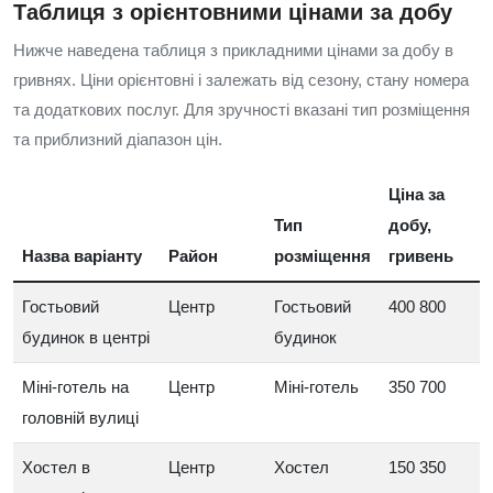
Таблиця з орієнтовними цінами за добу
Нижче наведена таблиця з прикладними цінами за добу в
гривнях. Ціни орієнтовні і залежать від сезону, стану номера
та додаткових послуг. Для зручності вказані тип розміщення
та приблизний діапазон цін.
Ціна за
Тип
добу,
Назва варіанту
Район
розміщення
гривень
Гостьовий
Центр
Гостьовий
400 800
будинок в центрі
будинок
Міні-готель на
Центр
Міні-готель
350 700
головній вулиці
Хостел в
Центр
Хостел
150 350