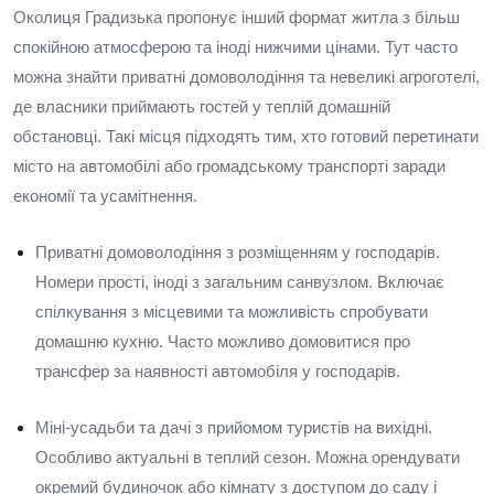
Околиця Градизька пропонує інший формат житла з більш
спокійною атмосферою та іноді нижчими цінами. Тут часто
можна знайти приватні домоволодіння та невеликі агроготелі,
де власники приймають гостей у теплій домашній
обстановці. Такі місця підходять тим, хто готовий перетинати
місто на автомобілі або громадському транспорті заради
економії та усамітнення.
Приватні домоволодіння з розміщенням у господарів.
Номери прості, іноді з загальним санвузлом. Включає
спілкування з місцевими та можливість спробувати
домашню кухню. Часто можливо домовитися про
трансфер за наявності автомобіля у господарів.
Міні-усадьби та дачі з прийомом туристів на вихідні.
Особливо актуальні в теплий сезон. Можна орендувати
окремий будиночок або кімнату з доступом до саду і