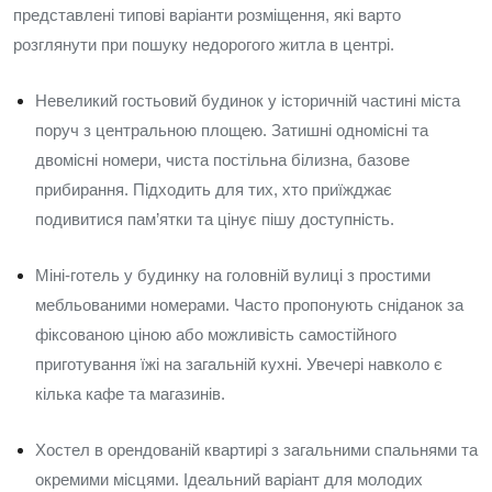
представлені типові варіанти розміщення, які варто
розглянути при пошуку недорогого житла в центрі.
Невеликий гостьовий будинок у історичній частині міста
поруч з центральною площею. Затишні одномісні та
двомісні номери, чиста постільна білизна, базове
прибирання. Підходить для тих, хто приїжджає
подивитися пам’ятки та цінує пішу доступність.
Міні-готель у будинку на головній вулиці з простими
мебльованими номерами. Часто пропонують сніданок за
фіксованою ціною або можливість самостійного
приготування їжі на загальній кухні. Увечері навколо є
кілька кафе та магазинів.
Хостел в орендованій квартирі з загальними спальнями та
окремими місцями. Ідеальний варіант для молодих