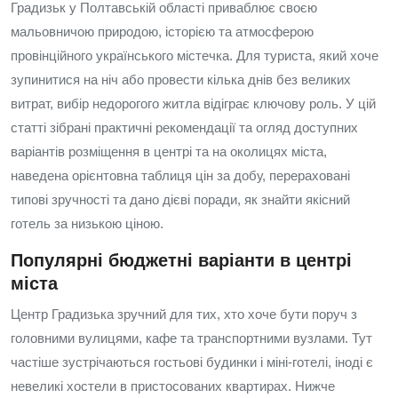
Градизьк у Полтавській області приваблює своєю
мальовничою природою, історією та атмосферою
провінційного українського містечка. Для туриста, який хоче
зупинитися на ніч або провести кілька днів без великих
витрат, вибір недорогого житла відіграє ключову роль. У цій
статті зібрані практичні рекомендації та огляд доступних
варіантів розміщення в центрі та на околицях міста,
наведена орієнтовна таблиця цін за добу, перераховані
типові зручності та дано дієві поради, як знайти якісний
готель за низькою ціною.
Популярні бюджетні варіанти в центрі
міста
Центр Градизька зручний для тих, хто хоче бути поруч з
головними вулицями, кафе та транспортними вузлами. Тут
частіше зустрічаються гостьові будинки і міні-готелі, іноді є
невеликі хостели в пристосованих квартирах. Нижче