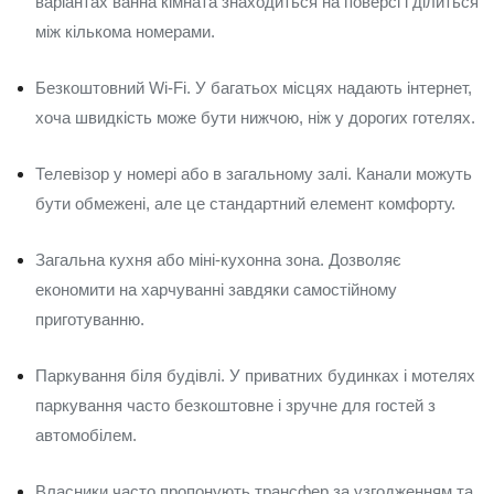
варіантах ванна кімната знаходиться на поверсі і ділиться
між кількома номерами.
Безкоштовний Wi-Fi. У багатьох місцях надають інтернет,
хоча швидкість може бути нижчою, ніж у дорогих готелях.
Телевізор у номері або в загальному залі. Канали можуть
бути обмежені, але це стандартний елемент комфорту.
Загальна кухня або міні-кухонна зона. Дозволяє
економити на харчуванні завдяки самостійному
приготуванню.
Паркування біля будівлі. У приватних будинках і мотелях
паркування часто безкоштовне і зручне для гостей з
автомобілем.
Власники часто пропонують трансфер за узгодженням та