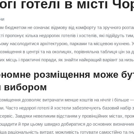
гі готелі в місті Чо
їни
 бюджетом не означає відмову від комфорту та зручного розта
ті пропонує кілька недорогих готелів і хостелів, які підійдуть ти
ьому насолодитися архітектурою, парками та місцевою кухнею. У ц
розміщення в центрі та на околицях, порівняльна таблиця цін за 
х місць і практичні поради, як знайти найкращий варіант за низь
ономне розміщення може бу
 вибором
озміщення дозволяє витрачати менше коштів на нічліг і більше 
ни. Часто недорогі готелі й хостели забезпечують базовий набір 
 сервіс. Завдяки невеликим відстаням у провінційних містах, пр
аощадити й при цьому швидко добиратися до основних визначних
ша раціональність витрат, можливість готувати самостійно та гн