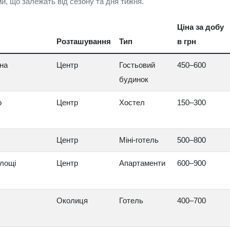
и, що залежать від сезону та дня тижня.
Ціна за добу
Розташування
Тип
в грн
на
Центр
Гостьовий
450–600
будинок
о
Центр
Хостел
150–300
Центр
Міні‑готель
500–800
площі
Центр
Апартаменти
600–900
Околиця
Готель
400–700