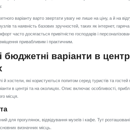
.
тного варіанту варто звертати увагу не лише на ціну, а й на від
злів та наявність базових зручностей, таких як інтернет, гаряча
мфорт часто досягається привітністю господарів і персоналізова
зміщення привабливим і практичним.
 бюджетні варіанти в центрі
х
і й хостели, які користуються попитом серед туристів та гостей 
ріанти в центрі та на околицях. Опис включає особливості, прибли
го місця.
ста
ий для прогулянок, відвідування музеїв і кафе. Тут розташовані 
сновних визначних місць.