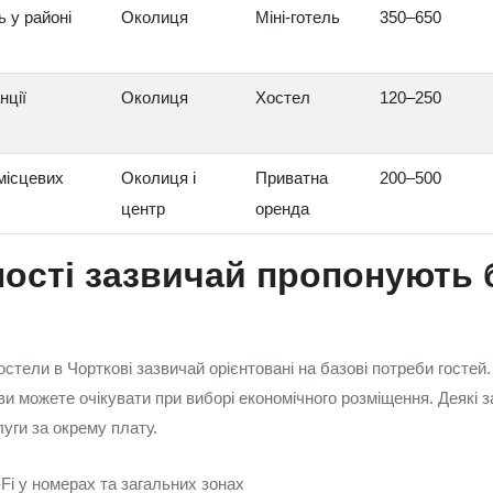
ь у районі
Околиця
Міні‑готель
350–650
нції
Околиця
Хостел
120–250
 місцевих
Околиця і
Приватна
200–500
центр
оренда
ності зазвичай пропонують
остели в Чорткові зазвичай орієнтовані на базові потреби гостей
і ви можете очікувати при виборі економічного розміщення. Деякі
луги за окрему плату.
Fi у номерах та загальних зонах