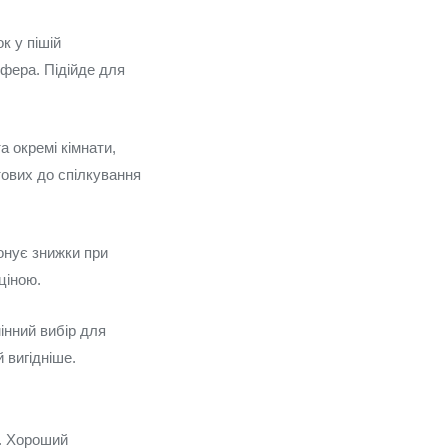
к у пішій
сфера. Підійде для
 окремі кімнати,
тових до спілкування
онує знижки при
ціною.
інний вибір для
 вигідніше.
у. Хороший