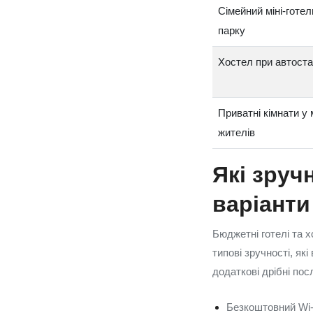
Сімейний міні‑готел
парку
Хостел при автоста
Приватні кімнати у
жителів
Які зруч
варіанти
Бюджетні готелі та х
типові зручності, як
додаткові дрібні пос
Безкоштовний Wi‑