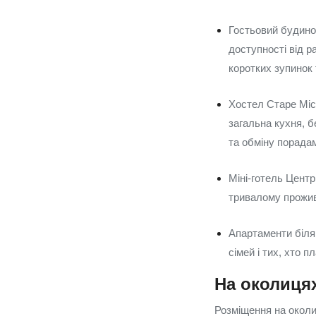
Гостьовий будино
доступності від р
коротких зупинок 
Хостел Старе Міс
загальна кухня, б
та обміну порадам
Міні‑готель Центр
тривалому прожив
Апартаменти біля
сімей і тих, хто 
На околицях
Розміщення на околи