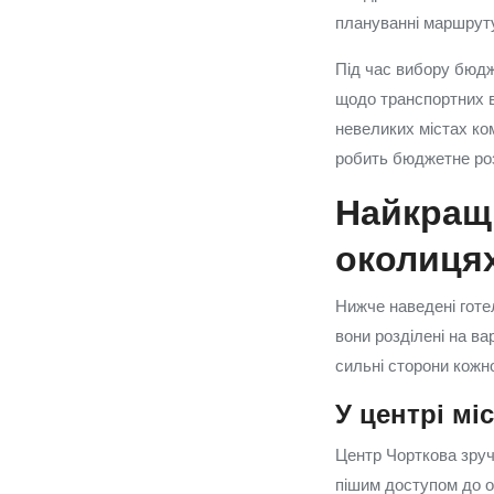
плануванні маршруту
Під час вибору бюдже
щодо транспортних ву
невеликих містах ко
робить бюджетне ро
Найкращі
околиця
Нижче наведені готел
вони розділені на ва
сильні сторони кожно
У центрі мі
Центр Чорткова зручн
пішим доступом до о