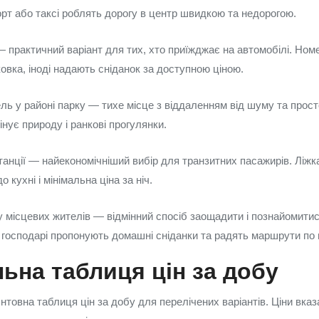
рт або таксі роблять дорогу в центр швидкою та недорогою.
— практичний варіант для тих, хто приїжджає на автомобілі. Номе
вка, іноді надають сніданок за доступною ціною.
ель у районі парку — тихе місце з віддаленням від шуму та про
інує природу і ранкові прогулянки.
анції — найекономічніший вибір для транзитних пасажирів. Ліжк
о кухні і мінімальна ціна за ніч.
у місцевих жителів — відмінний спосіб заощадити і познайомити
 господарі пропонують домашні сніданки та радять маршрути по м
ьна таблиця цін за добу
товна таблиця цін за добу для перелічених варіантів. Ціни вказан