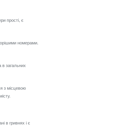
ри прості, є
сторішими номерами.
а в загальних
ся з місцевою
істу.
і в гривнях і є