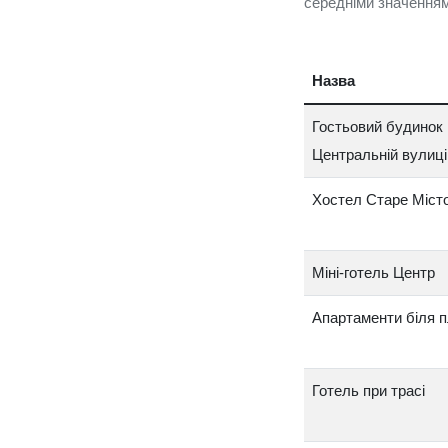
середніми значенням
Назва
Гостьовий будинок 
Центральній вулиці
Хостел Старе Міст
Міні‑готель Центр
Апартаменти біля 
Готель при трасі