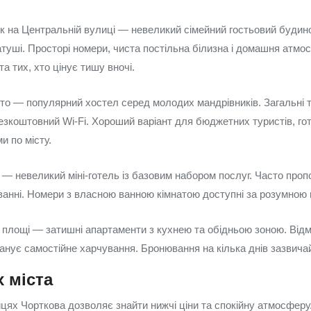
к на Центральній вулиці — невеликий сімейний гостьовий будино
атуші. Просторі номери, чиста постільна білизна і домашня атмо
та тих, хто цінує тишу вночі.
то — популярний хостел серед молодих мандрівників. Загальні та
езкоштовний Wi‑Fi. Хороший варіант для бюджетних туристів, го
и по місту.
 — невеликий міні‑готель із базовим набором послуг. Часто проп
анні. Номери з власною ванною кімнатою доступні за розумною 
 площі — затишні апартаменти з кухнею та обідньою зоною. Відм
планує самостійне харчування. Бронювання на кілька днів зазвичай
 міста
цях Чорткова дозволяє знайти нижчі ціни та спокійну атмосфер