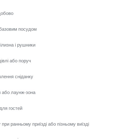
добово
 базовим посудом
ілизна і рушники
івлі або поруч
лення сніданку
я або лаунж‑зона
для гостей
 при ранньому приїзді або пізньому виїзді