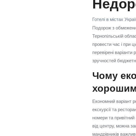
Недоро
Готелі в містах Укра
Подорож з обмеженим
Тернопільській облас
провести час і при ц
перевірені варіанти 
зручностей бюджетни
Чому ек
хорошим
Економний варіант р
екскурсії та рестора
номери та привітний
від центру, можна з
мандрівників важливі