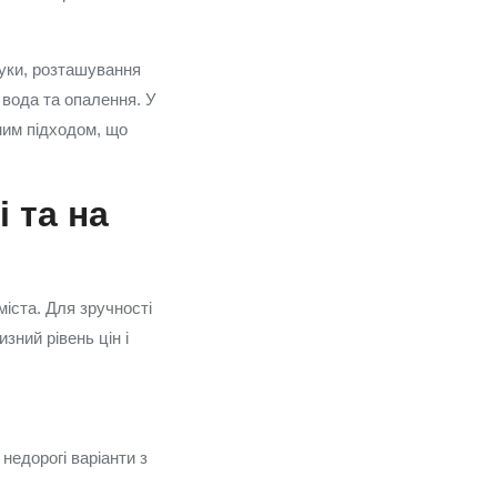
гуки, розташування
 вода та опалення. У
ним підходом, що
 та на
міста. Для зручності
зний рівень цін і
недорогі варіанти з