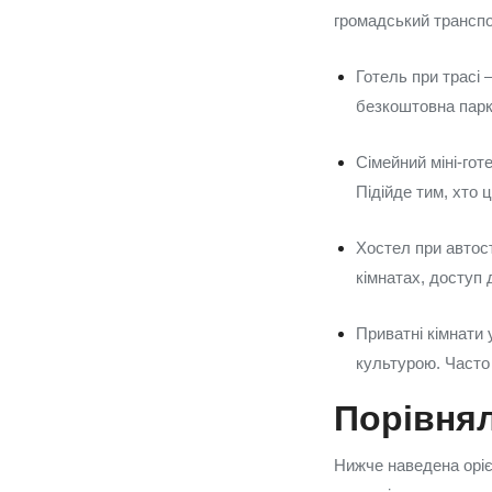
громадський транспо
Готель при трасі 
безкоштовна парко
Сімейний міні‑гот
Підійде тим, хто ц
Хостел при автост
кімнатах, доступ д
Приватні кімнати 
культурою. Часто
Порівнял
Нижче наведена орієн