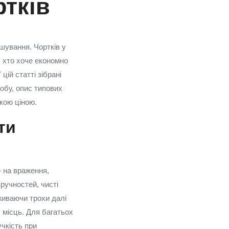
ртків
шування. Чортків у
м, хто хоче економно
ій статті зібрані
добу, опис типових
кою ціною.
ти
— на враження,
зручностей, чисті
оживаючи трохи далі
 місць. Для багатьох
учкість при