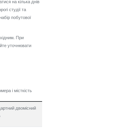
тися на кілька днів
огі студії та
набір побутової
бхідним. При
айте уточнювати
мера і місткість
артний двомісний
р