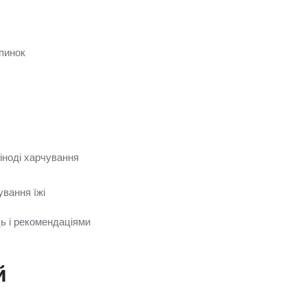
упинок
іноді харчування
вання їжі
ь і рекомендаціями
й