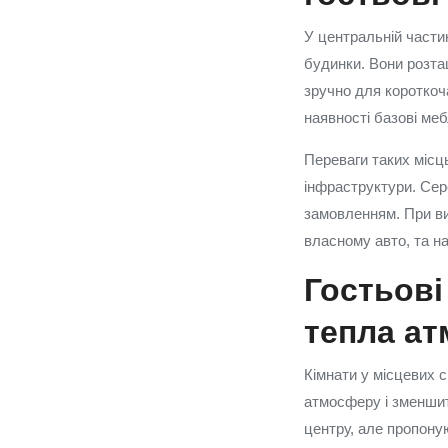
У центральній частин
будинки. Вони розта
зручно для короткоч
наявності базові меб
Переваги таких місц
інфраструктури. Сере
замовленням. При ви
власному авто, та на
Гостьові
тепла ат
Кімнати у місцевих с
атмосферу і зменшит
центру, але пропоную