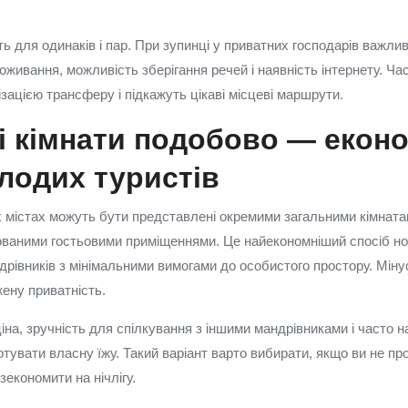
.
ь для одинаків і пар. При зупинці у приватних господарів важли
живання, можливість зберігання речей і наявність інтернету. Ча
зацією трансферу і підкажуть цікаві місцеві маршрути.
і кімнати подобово — еконо
олодих туристів
 містах можуть бути представлені окремими загальними кімнат
ваними гостьовими приміщеннями. Це найекономніший спосіб ноч
ндрівників з мінімальними вимогами до особистого простору. Мін
жену приватність.
на, зручність для спілкування з іншими мандрівниками і часто на
отувати власну їжу. Такий варіант варто вибирати, якщо ви не пр
зекономити на нічлігу.