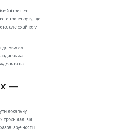
імейні гостьові
кого транспорту, що
сто, але охайно; у
 до міської
сніданок за
їжджаєте на
их —
чути локальну
х трохи далі від
азові зручності і