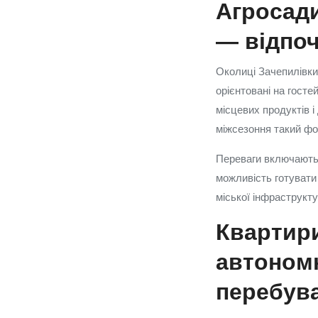
Агросади
— відпоч
Околиці Зачепилівки 
орієнтовані на госте
місцевих продуктів і
міжсезоння такий фо
Переваги включають 
можливість готувати 
міської інфраструкту
Квартир
автономн
перебув