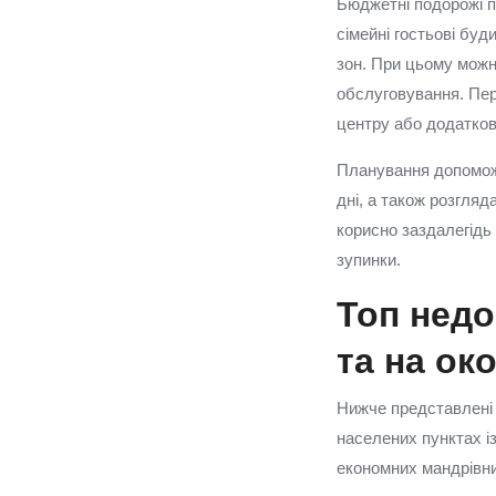
Бюджетні подорожі п
сімейні гостьові буд
зон. При цьому можн
обслуговування. Пер
центру або додаткові
Планування допоможе
дні, а також розгля
корисно заздалегідь 
зупинки.
Топ недо
та на ок
Нижче представлені 
населених пунктах і
економних мандрівник