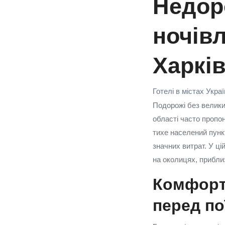
Недоро
ночівл
Харкі
Готелі в містах Укра
Подорожі без великих
області часто пропо
тихе населений пунк
значних витрат. У ці
на околицях, приблиз
Комфорт
перед по