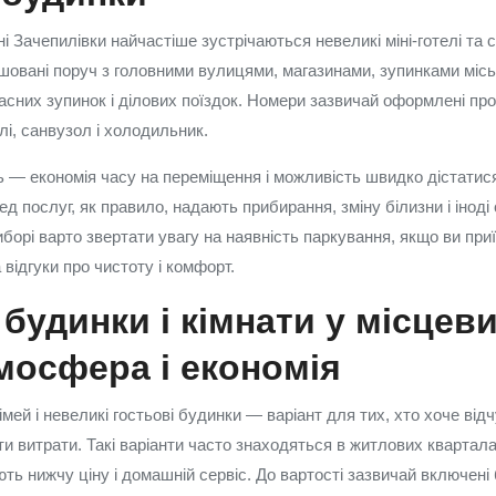
і Зачепилівки найчастіше зустрічаються невеликі міні-готелі та с
шовані поруч з головними вулицями, магазинами, зупинками місь
асних зупинок і ділових поїздок. Номери зазвичай оформлені про
лі, санвузол і холодильник.
ь — економія часу на переміщення і можливість швидко дістатися
д послуг, як правило, надають прибирання, зміну білизни і іноді 
борі варто звертати увагу на наявність паркування, якщо ви при
 відгуки про чистоту і комфорт.
 будинки і кімнати у місцев
мосфера і економія
імей і невеликі гостьові будинки — варіант для тих, хто хоче від
и витрати. Такі варіанти часто знаходяться в житлових квартала
ть нижчу ціну і домашній сервіс. До вартості зазвичай включені б