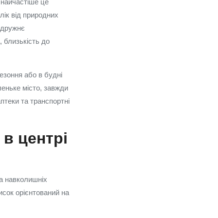
 найчастіше це
алік від природних
а дружнє
 близькість до
езоння або в будні
леньке місто, завжди
аптеки та транспортні
 в центрі
та навколишніх
исок орієнтований на