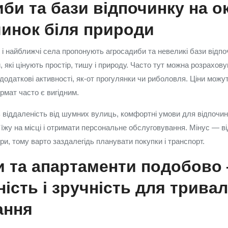
би та бази відпочинку на о
инок біля природи
і найближчі села пропонують агросадиби та невеликі бази відпоч
й, які цінують простір, тишу і природу. Часто тут можна розрахов
 додаткові активності, як-от прогулянки чи риболовля. Ціни можу
рмат часто є вигідним.
віддаленість від шумних вулиць, комфортні умови для відпочинк
їжу на місці і отримати персональне обслуговування. Мінус — ві
ри, тому варто заздалегідь планувати покупки і транспорт.
и та апартаменти подобово
ість і зручність для трива
ання