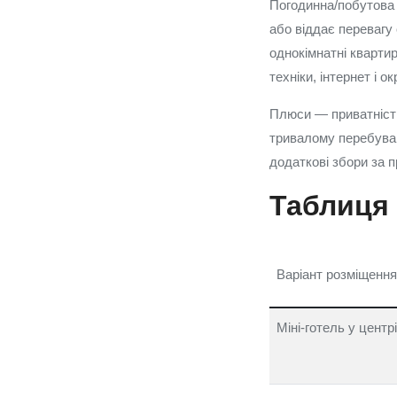
Погодинна/побутова 
або віддає перевагу 
однокімнатні кварти
техніки, інтернет і о
Плюси — приватність,
тривалому перебуван
додаткові збори за 
Таблиця 
Варіант розміщення
Міні-готель у центрі