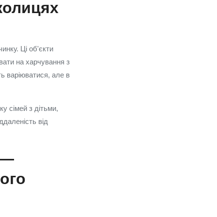
колицях
инку. Ці об'єкти
увати на харчування з
ть варіюватися, але в
у сімей з дітьми,
ддаленість від
 —
лого