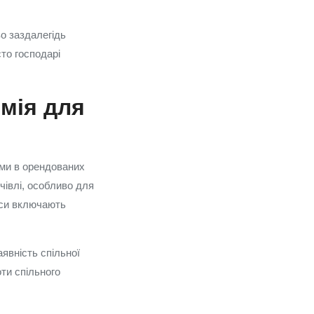
во заздалегідь
сто господарі
мія для
ами в орендованих
івлі, особливо для
уси включають
явність спільної
оти спільного