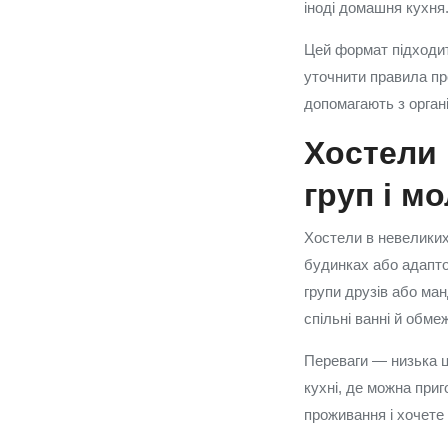
іноді домашня кухня
Цей формат підходит
уточнити правила про
допомагають з органі
Хостели 
груп і м
Хостели в невеликих
будинках або адапто
групи друзів або ма
спільні ванні й обме
Переваги — низька ці
кухні, де можна приг
проживання і хочете 