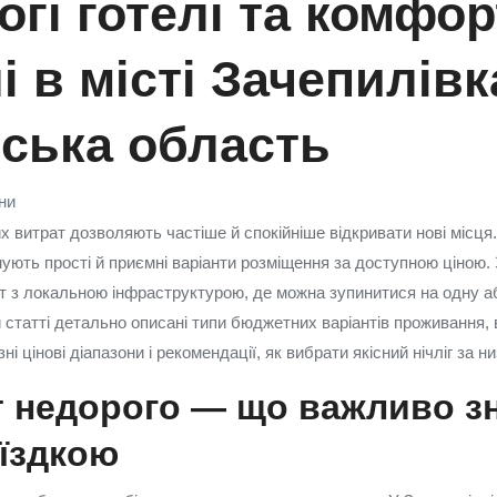
гі готелі та комфор
і в місті Зачепилівк
вська область
їни
 витрат дозволяють частіше й спокійніше відкривати нові місця.
нують прості й приємні варіанти розміщення за доступною ціною.
т з локальною інфраструктурою, де можна зупинитися на одну аб
й статті детально описані типи бюджетних варіантів проживання, в
ні цінові діапазони і рекомендації, як вибрати якісний нічліг за н
 недорого — що важливо з
їздкою