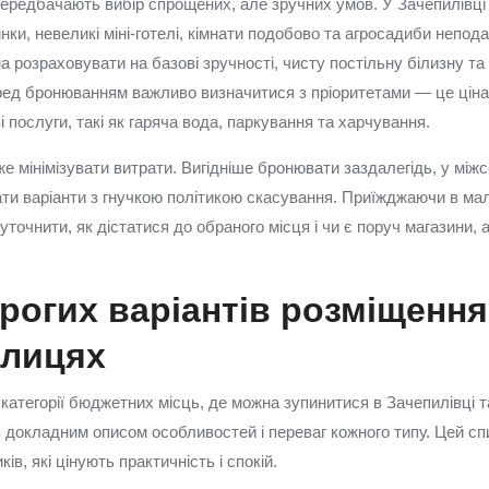
ередбачають вибір спрощених, але зручних умов. У Зачепилівці
инки, невеликі міні-готелі, кімнати подобово та агросадиби непод
а розраховувати на базові зручності, чисту постільну білизну т
ед бронюванням важливо визначитися з пріоритетами — це ціна,
 послуги, такі як гаряча вода, паркування та харчування.
 мінімізувати витрати. Вигідніше бронювати заздалегідь, у міжс
дати варіанти з гнучкою політикою скасування. Приїжджаючи в ма
уточнити, як дістатися до обраного місця і чи є поруч магазини, 
рогих варіантів розміщення
олицях
категорії бюджетних місць, де можна зупинитися в Зачепилівці 
з докладним описом особливостей і переваг кожного типу. Цей сп
ів, які цінують практичність і спокій.