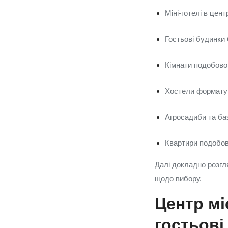
Міні-готелі в цен
Гостьові будинки 
Кімнати подобово
Хостели формату 
Агросадиби та ба
Квартири подобов
Далі докладно розгл
щодо вибору.
Центр мі
гостьові