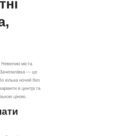
тні
а,
 Невеликі міста
 Зачепилівка — це
о кілька ночей без
аріанти в центрі та
изькою ціною.
нати