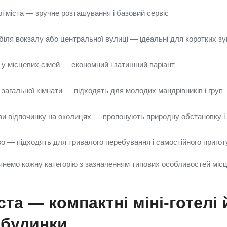
трі міста — зручне розташування і базовий сервіс
біля вокзалу або центральної вулиці — ідеальні для коротких з
 у місцевих сімей — економний і затишний варіант
загальної кімнати — підходять для молодих мандрівників і груп
зи відпочинку на околицях — пропонують природну обстановку і 
о — підходять для тривалого перебування і самостійного приготу
янемо кожну категорію з зазначенням типових особливостей місц
ста — компактні міні-готелі 
 будинки