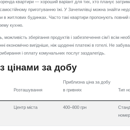
оренда квартири — хороший варіант для тих, хто планує затрима
самостійному приготуванню їжі. У Зачепилівці можна знайти недор
ри в житлових будинках. Часто такі квартири пропонують повний 
крему кухню.
 можливість зберігання продуктів і забезпечення сім'ї всім нео
ні економічно вигідніше, ніж щоденні платежі в готелі. Не забув
прибирання і оплату комунальних послуг заздалегідь.
з цінами за добу
Приблизна ціна за добу
Розташування
в гривнях
Тип но
Центр міста
400–800 грн
Станд
номе