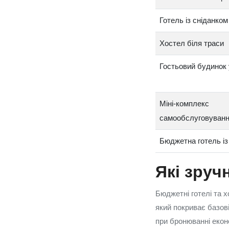
Готель із сніданком
Хостел біля траси
Гостьовий будинок 
Міні‑комплекс
самообслуговуван
Бюджетна готель із
Які зруч
Бюджетні готелі та 
який покриває базові
при бронюванні еконо