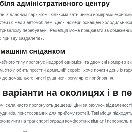
 біля адміністративного центру
ель із власним паркінгом і кількома затишними номерами економ
стей і сімей з автомобілем. Деякі номери оснащені холодильнико
 тривалому перебуванні. Рецепція може працювати за обмеженим
 приїзду заздалегідь.
омашнім сніданком
мейного типу пропонує недорогі одномісні та двомісні номери з 
, хто любить простий домашній сервіс і хоче почати день із гаря
у до домашнього, чисті рушники і регулярне прибирання.
 варіанти на околицях і в п
чі села часто пропонують дешевші ціни за рахунок віддаленості 
удинків, пристосованих для прийому гостей. Такі місця підходят
 економити на транспорті заради комфортних кімнат і персонально