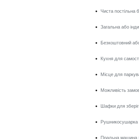
Чиста постільна 
Загальна або інд
Безкоштовний або
Кухня для самості
Місце для паркув
Можливість замов
Шафки для зберіг
Рушникосушарка т
Пральна машина з