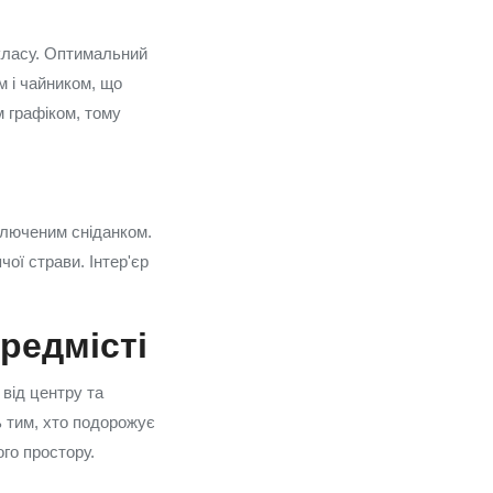
‑класу. Оптимальний
м і чайником, що
 графіком, тому
включеним сніданком.
чої страви. Інтер'єр
ередмісті
від центру та
ь тим, хто подорожує
го простору.