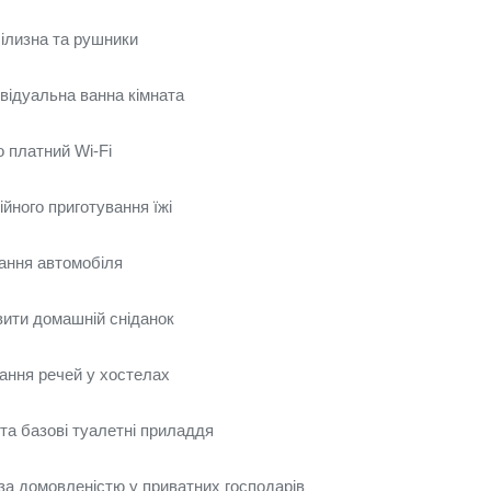
білизна та рушники
ивідуальна ванна кімната
 платний Wi‑Fi
йного приготування їжі
ання автомобіля
ити домашній сніданок
ання речей у хостелах
а базові туалетні приладдя
а домовленістю у приватних господарів