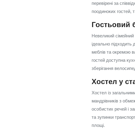
перевірені за співві
поодиноких гостей, т
Гостьовий б
Невеликий сімейний г
ідеально підходить д
меблів та окремою в
гостей доступна кухн
зберігання велосипед
Хостел у ст
Хостел із загальним
мандрівників з обме
особистих речей і з
та зупинки транспор
площі.