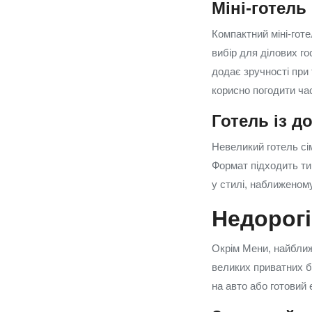
Міні‑готель
Компактний міні‑гот
вибір для ділових го
додає зручності при
корисно погодити час
Готель із д
Невеликий готель сі
Формат підходить тим
у стилі, наближеном
Недорогі
Окрім Мени, найближ
великих приватних б
на авто або готовий