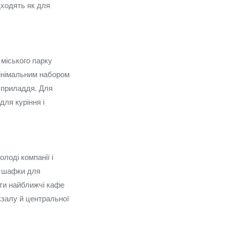
ідходять як для
 міського парку
 мінімальним набором
і приладдя. Для
для куріння і
лоді компанії і
я шафки для
ати найближчі кафе
кзалу й центральної