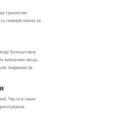
де транзитом.
сть номерів нижча за
іноді безкоштовну
их визначних місць.
ньою твариною за
я
мей. Часто в таких
приготування