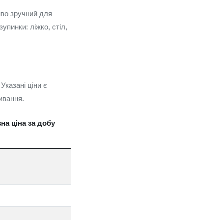
иво зручний для
упинки: ліжко, стіл,
Указані ціни є
ивання.
на ціна за добу