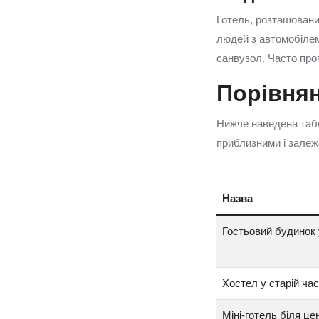
Готель, розташований
людей з автомобілем.
санвузол. Часто про
Порівнян
Нижче наведена табли
приблизними і залеж
Назва
Гостьовий будинок 
Хостел у старій час
Міні‑готель біля це