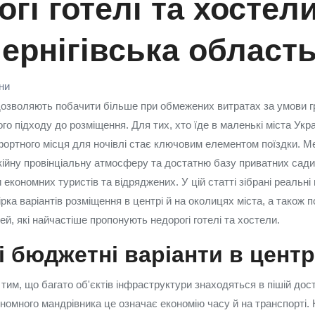
гі готелі та хостел
ернігівська област
їни
озволяють побачити більше при обмежених витратах за умови г
го підходу до розміщення. Для тих, хто їде в маленькі міста Укр
фортного місця для ночівлі стає ключовим елементом поїздки. Ме
ійну провінціальну атмосферу та достатню базу приватних садиб 
економних туристів та відряджених. У цій статті зібрані реальні 
ірка варіантів розміщення в центрі й на околицях міста, а також
тей, які найчастіше пропонують недорогі готелі та хостели.
 бюджетні варіанти в центр
им, що багато об'єктів інфраструктури знаходяться в пішій дост
номного мандрівника це означає економію часу й на транспорті.