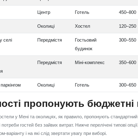
Центр
Готель
450–800
Околиці
Хостел
120–250
у селі
Передмістя
Гостьовий
300–550
будинок
Передмістя
Міні‑комплекс
350–600
ня
 паркінгом
Околиці
Готель
300–650
ності пропонують бюджетні 
хостели у Мені та околицях, як правило, пропонують стандартний
 потреби гостей без зайвих витрат. Нижче перелічені типові опції,
м‑варіанту і на які слід звертати увагу при виборі.