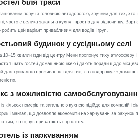
стел біля траси
ташований поруч з головною автодорогою, зручний для тих, хто ї
, часто є велика загальна кухня і простір для відпочинку. Варті
 робить цей варіант привабливим для водіїв і груп.
стьовий будинок у сусідньому селі
а 10–15 хвилин їзди від центру Мени пропонує тиху атмосферу і 
часто тішать гостей домашньою їжею і дають поради щодо місцев
ний для тривалого проживання і для тих, хто подорожує з домаш
еністю.
екс з можливістю самообслуговуванн
з кількох номерів та загальною кухнею підійде для компаній і сі
орик і мангал, що дозволяє економити на харчуванні за рахунок 
о тим, хто цінує приватність і простоту.
отель із паркуванням