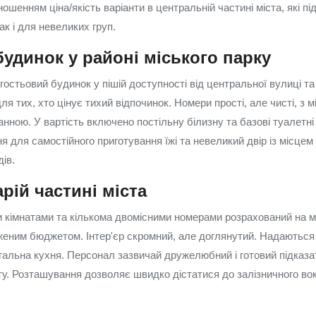
дношенням ціна/якість варіанти в центральній частині міста, які п
ак і для невеликих груп.
удинок у районі міського парку
остьовий будинок у пішій доступності від центральної вулиці та
ля тих, хто цінує тихий відпочинок. Номери прості, але чисті, з
анною. У вартість включено постільну білизну та базові туалетн
я для самостійного приготування їжі та невеликий двір із місцем 
ів.
арій частині міста
и кімнатами та кількома двомісними номерами розрахований на мо
женим бюджетом. Інтер'єр скромний, але доглянутий. Надаютьс
агальна кухня. Персонал зазвичай дружелюбний і готовий підказ
ту. Розташування дозволяє швидко дістатися до залізничного во