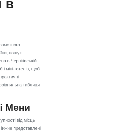
и в
ь
рамотного
аїни, пошук
на в Чернігівській
і міні‑готелів, щоб
практичні
 порівняльна таблиця
і Мени
упності від місць
 Нижче представлені