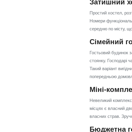
Затишний хо
Простий хостел, роз
Номери функціональні
середню по місту, що
Сімейний го
Гостьовий будинок з
стоянку. Господарі 
Такий варіант вигід
попередньою домовл
Міні‑компл
Невеликий комплекс і
місцях є власний дв
власних страв. Зручн
Бюджетна г