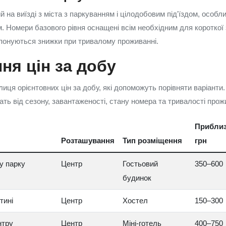
 на виїзді з міста з паркуванням і цілодобовим під'їздом, особл
 Номери базового рівня оснащені всім необхідним для короткої з
понуються знижки при тривалому проживанні.
ня цін за добу
ця орієнтовних цін за добу, які допоможуть порівняти варіанти. 
ать від сезону, завантаженості, стану номера та тривалості прож
Приблиз
Розташування
Тип розміщення
грн
у парку
Центр
Гостьовий
350–600
будинок
тині
Центр
Хостел
150–300
нтру
Центр
Міні‑готель
400–750