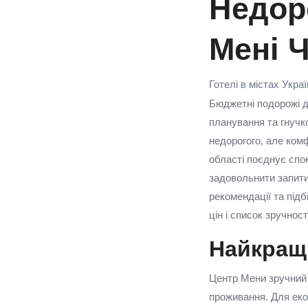
Недоро
Мені Ч
Готелі в містах Укра
Бюджетні подорожі д
планування та гнучко
недорогого, але ком
області поєднує спок
задовольнити запити 
рекомендації та підб
цін і список зручнос
Найкращі
Центр Мени зручний т
проживання. Для еко