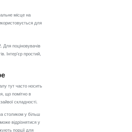
еальне місце на
використовується для
2. Для поціновувачів
ів. Інтер'єр простий,
фе
налу тут часто носить
я, що помітно в
 зайвої складності.
за столиком у більш
 може відрізнятися у
акують порції для