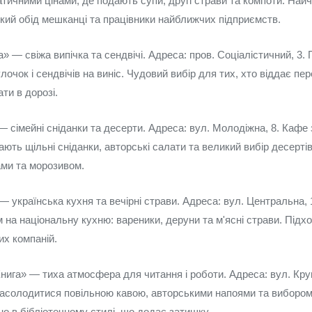
атичними цінами, де подають супи, другі страви та компоти. Най
кий обід мешканці та працівники найближчих підприємств.
 — свіжа випічка та сендвічі. Адреса: пров. Соціалістичний, 3.
лочок і сендвічів на виніс. Чудовий вибір для тих, хто віддає пер
ти в дорозі.
 сімейні сніданки та десерти. Адреса: вул. Молодіжна, 8. Кафе
ють щільні сніданки, авторські салати та великий вибір десерті
ми та морозивом.
 українська кухня та вечірні страви. Адреса: вул. Центральна,
 на національну кухню: вареники, деруни та м'ясні страви. Підх
их компаній.
Книга» — тиха атмосфера для читання і роботи. Адреса: вул. Кру
асолодитися повільною кавою, авторськими напоями та вибором с
о в бібліотечному стилі, що додає затишку.