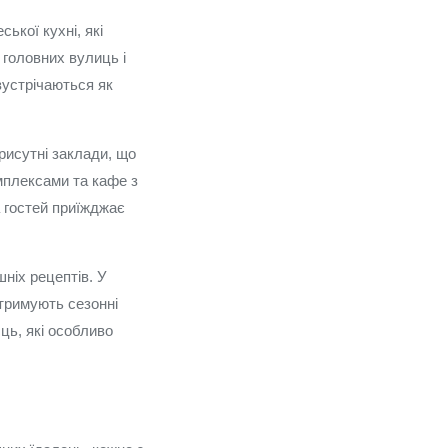
ької кухні, які
 головних вулиць і
 зустрічаються як
рисутні заклади, що
омплексами та кафе з
 гостей приїжджає
ніх рецептів. У
дтримують сезонні
ць, які особливо