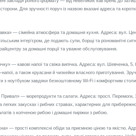
лені заклади різного формату — від невеликих кав'ярень до затиш
 сторони. Для зручності поруч із назвою вказані адреса та коротк
вка» — сімейна атмосфера та домашня кухня. Адреса: вул. Цен
ільським інтер'єром, де подають супи, борщі та різноманітні сит
райцентру за домашні порції та уважне обслуговування.
чку» — кавові напої та свіжа випічка. Адреса: вул. Шевченка, 5.
-напої, а також круасани й чизкейки власного приготування. Зр
ти з ноутбуком завдяки безкоштовному Wi‑Fi і комфортним столи
 Привал» — морепродукти та салати. Адреса: просп. Перемоги, 1
а легких закусках і рибних стравах, характерних для прибережно
салатів з копченою рибою і домашні пиріжки з рибою.
а» — прості комплексні обіди за приємною ціною та якістю. Адре