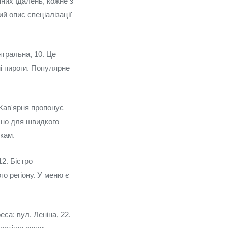
них їдалень, кожне з
ий опис спеціалізації
тральна, 10. Це
ні пироги. Популярне
 Кав'ярня пропонує
учно для швидкого
кам.
2. Бістро
го регіону. У меню є
са: вул. Леніна, 22.