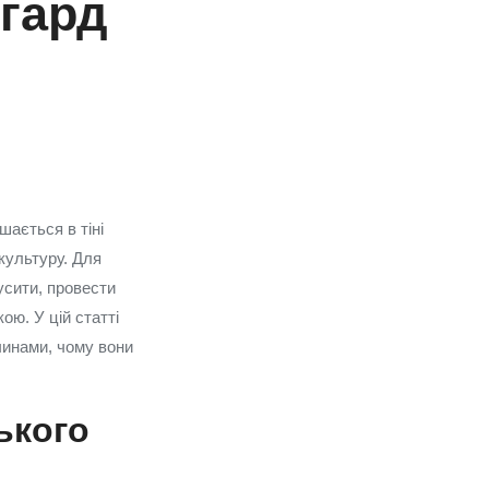
нгард
шається в тіні
культуру. Для
усити, провести
ю. У цій статті
ичинами, чому вони
ького