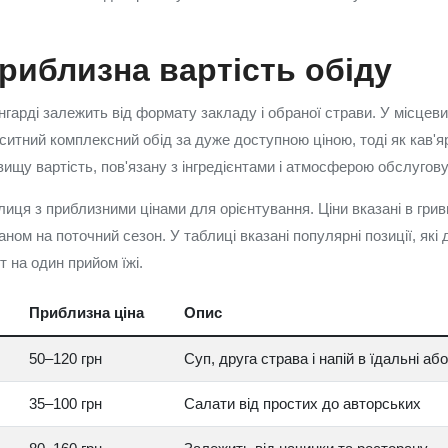
приблизна вартість обіду
нгарді залежить від формату закладу і обраної страви. У місцеви
итний комплексний обід за дуже доступною ціною, тоді як кав'ярн
ищу вартість, пов'язану з інгредієнтами і атмосферою обслугов
иця з приблизними цінами для орієнтування. Ціни вказані в грив
аном на поточний сезон. У таблиці вказані популярні позиції, як
 на один прийом їжі.
Приблизна ціна
Опис
50–120 грн
Суп, друга страва і напій в їдальні аб
35–100 грн
Салати від простих до авторських