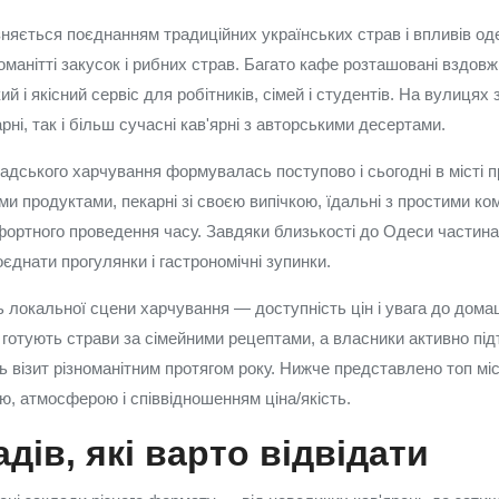
няється поєднанням традиційних українських страв і впливів одес
манітті закусок і рибних страв. Багато кафе розташовані вздовж
ий і якісний сервіс для робітників, сімей і студентів. На вулицях
арні, так і більш сучасні кав'ярні з авторськими десертами.
адського харчування формувалась поступово і сьогодні в місті п
ми продуктами, пекарні зі своєю випічкою, їдальні з простими к
фортного проведення часу. Завдяки близькості до Одеси частина
єднати прогулянки і гастрономічні зупинки.
 локальної сцени харчування — доступність цін і увага до домаш
 готують страви за сімейними рецептами, а власники активно пі
ь візит різноманітним протягом року. Нижче представлено топ міс
ю, атмосферою і співвідношенням ціна/якість.
адів, які варто відвідати