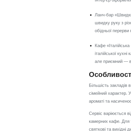
Ланч-бар «Швидкий
швидку руку з рі
обідньої перерви 
Кафе «Італійська 
італійської кухні 
але приємний — в
Особливості
Більшість закладів в
сімейний характер. У
ароматі та насиченос
Сервіс варіюється в
камерних кафе. Для т
святкові та вихідні 