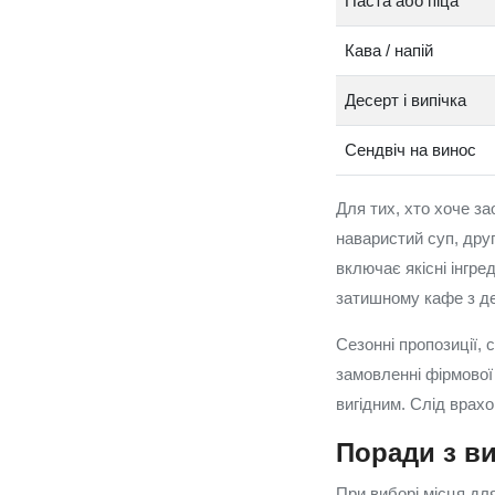
Паста або піца
Кава / напій
Десерт і випічка
Сендвіч на винос
Для тих, хто хоче за
наваристий суп, друг
включає якісні інгре
затишному кафе з де
Сезонні пропозиції, 
замовленні фірмової
вигідним. Слід врахо
Поради з ви
При виборі місця дл