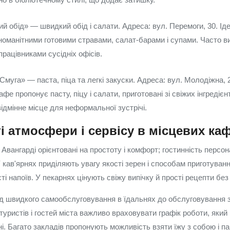
 обід» — швидкий обід і салати. Адреса: вул. Перемоги, 30. Ід
зноманітними готовими стравами, салат-барами і супами. Часто 
працівниками сусідніх офісів.
Смуга» — паста, піца та легкі закуски. Адреса: вул. Молодіжна, 
кафе пропонує пасту, піцу і салати, приготовані зі свіжих інгредієнт
ідмінне місце для неформальної зустрічі.
 атмосфери і сервісу в місцевих ка
 Авангарді орієнтовані на простоту і комфорт; гостинність персо
 кав'ярнях приділяють увагу якості зерен і способам приготуванн
ті напоїв. У пекарнях цінують свіжу випічку й прості рецепти без
ід швидкого самообслуговування в їдальнях до обслуговування 
уристів і гостей міста важливо враховувати графік роботи, який
дні. Багато закладів пропонують можливість взяти їжу з собою і п