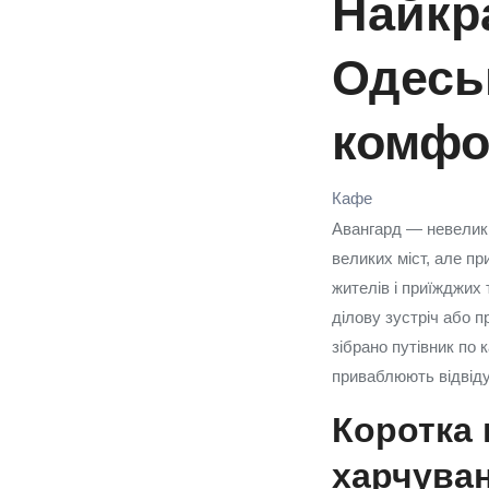
Найкр
Одесь
комфо
Кафе
Авангард — невелики
великих міст, але п
жителів і приїжджих 
ділову зустріч або 
зібрано путівник по 
приваблюють відвіду
Коротка 
харчува