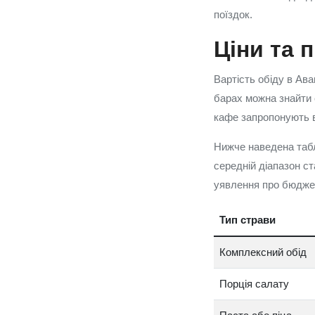
поїздок.
Ціни та 
Вартість обіду в Ава
барах можна знайти с
кафе запропонують в
Нижче наведена табл
середній діапазон ст
уявлення про бюджет
Тип страви
Комплексний обід
Порція салату