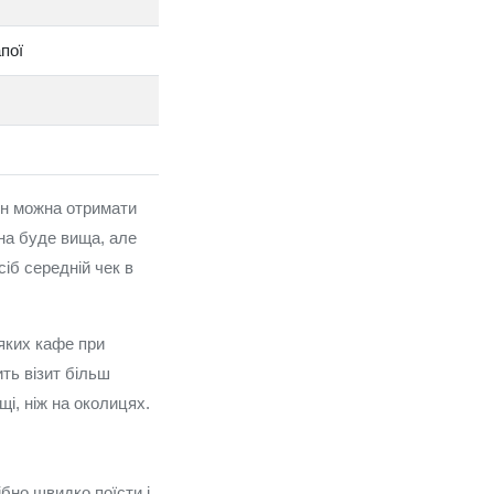
апої
грн можна отримати
іна буде вища, але
сіб середній чек в
еяких кафе при
ть візит більш
щі, ніж на околицях.
бно швидко поїсти і