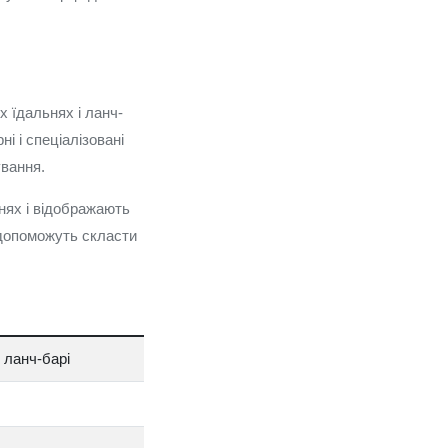
х їдальнях і ланч-
і і спеціалізовані
ування.
нях і відображають
і допоможуть скласти
о ланч-барі