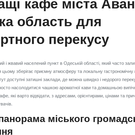
ащі кафе міста Ава
ка область для
ртного перекусу
й і жвавий населений пункт в Одеській області, який часто зали
ри цьому зберігає приємну атмосферу та локальну гастрономічну 
тут доступні затишні заклади, де можна швидко і недорого перек
просто насолодитися чашкою ароматної кави та домашньою випічко
кафе, які варто відвідати, з адресами, орієнтирами, цінами та пр
вачів.
панорама міського громадс
ння