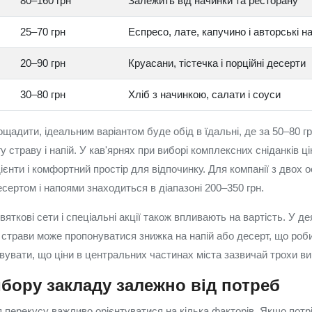
80–160 грн
Залежить від начинки та ресторану
25–70 грн
Еспресо, лате, капучино і авторські н
20–90 грн
Круасани, тістечка і порційні десерти
30–80 грн
Хліб з начинкою, салати і соуси
ощадити, ідеальним варіантом буде обід в їдальні, де за 50–80 
у страву і напій. У кав'ярнях при виборі комплексних сніданків ц
дієнти і комфортний простір для відпочинку. Для компанії з двох о
сертом і напоями знаходиться в діапазоні 200–350 грн.
святкові сети і спеціальні акції також впливають на вартість. У д
 страви може пропонуватися знижка на напій або десерт, що роби
вувати, що ціни в центральних частинах міста зазвичай трохи ви
бору закладу залежно від потреб
я перекусу важливо орієнтуватися на кілька факторів. Якщо потрі