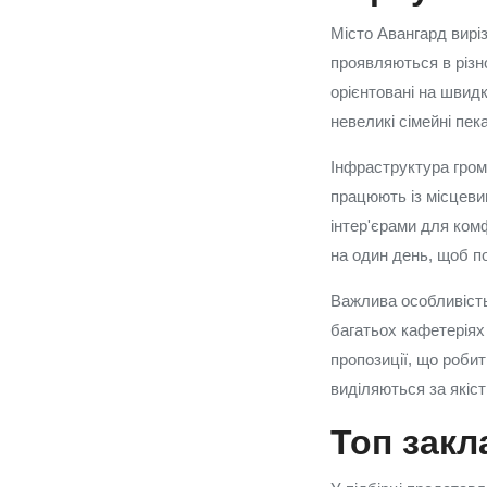
Місто Авангард виріз
проявляються в різно
орієнтовані на швидк
невеликі сімейні пек
Інфраструктура гром
працюють із місцеви
інтер'єрами для ком
на один день, щоб по
Важлива особливість
багатьох кафетеріях
пропозиції, що робит
виділяються за якіст
Топ закл