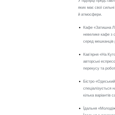
У підбірці представ
яких має свої сильні
й атмосфери.
Кафе «Затишна Ла
невелике кафе з с
серед мешканців 
Кав'ярня «На Куто
авторські еспресо
перекусу та робо
Бістро «Одеський
спеціалізується н
кілька варіантів 
Їдальня «Молодіжн