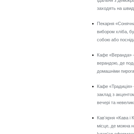
Їдальня з демокр
заходять на швид
Пекарня «Сонячна»
вибором хліба, бу
собою або посніда
Кафе «Веранда» —
верандою, де пода
домашніми пирога
Кафе «Традиція» —
заклад з акцентом
вечері та невелик
Кав'ярня «Кава і 
місце, де можна н
Інтер'єр оформлен