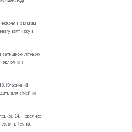
частіше сюди
 Пекарня з багатим
евагу взяти їжу з
 з затишною літньою
в, включно з
 18. Класичний
одить для сімейної
пської, 14. Невелике
алатів і супів.