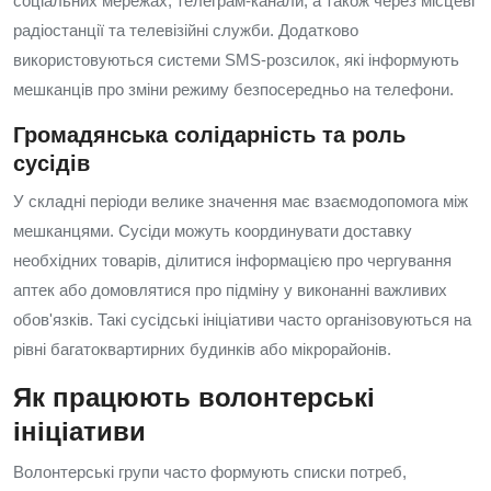
соціальних мережах, телеграм-канали, а також через місцеві
радіостанції та телевізійні служби. Додатково
використовуються системи SMS-розсилок, які інформують
мешканців про зміни режиму безпосередньо на телефони.
Громадянська солідарність та роль
сусідів
У складні періоди велике значення має взаємодопомога між
мешканцями. Сусіди можуть координувати доставку
необхідних товарів, ділитися інформацією про чергування
аптек або домовлятися про підміну у виконанні важливих
обов'язків. Такі сусідські ініціативи часто організовуються на
рівні багатоквартирних будинків або мікрорайонів.
Як працюють волонтерські
ініціативи
Волонтерські групи часто формують списки потреб,