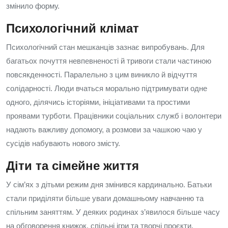
змінило форму.
Психологічний клімат
Психологічний стан мешканців зазнає випробувань. Для
багатьох почуття невпевненості й тривоги стали частиною
повсякденності. Паралельно з цим виникло й відчуття
солідарності. Люди вчаться морально підтримувати одне
одного, ділячись історіями, ініціативами та простими
проявами турботи. Працівники соціальних служб і волонтери
надають важливу допомогу, а розмови за чашкою чаю у
сусідів набувають нового змісту.
Діти та сімейне життя
У сім’ях з дітьми режим дня змінився кардинально. Батьки
стали приділяти більше уваги домашньому навчанню та
спільним заняттям. У деяких родинах з’явилося більше часу
на обговорення книжок, спільні ігри та творчі проєкти.