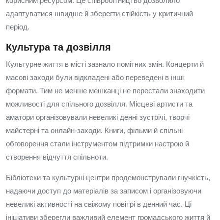
корисним ресурсом. Це співробітництво дозволило
адаптуватися швидше й зберегти стійкість у критичний
період.
Культура та дозвілля
Культурне життя в місті зазнало помітних змін. Концерти й
масові заходи були відкладені або переведені в інші
формати. Тим не менше мешканці не перестали знаходити
можливості для спільного дозвілля. Місцеві артисти та
аматори організовували невеликі денні зустрічі, творчі
майстерні та онлайн‑заходи. Книги, фільми й спільні
обговорення стали інструментом підтримки настрою й
створення відчуття спільноти.
Бібліотеки та культурні центри продемонстрували гнучкість,
надаючи доступ до матеріалів за записом і організовуючи
невеликі активності на свіжому повітрі в денний час. Ці
ініціативи зберегли важливий елемент громадського життя й