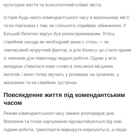
культурне життя та психологічний клімат міста.
Історія будь‑якого комендантського часу в маленькому місті
тісно пов’язана з тим, як спільнота сприймає обмеження. У
Більшій Лепетисі відгук був різноспрямованим. Хтось
сприйняв заходи як необхідний захист, хтось — як
тимчасовий незручний фактор, а для бізнесу це стало одним
із чинників для перегляду моделі роботи. Однак у всіх
випадках з’явилося нове слово в лексиконі місцевих
жителів, і воно тепер звучить у розмовах на зупинках, у
магазинах та на сімейних зустрічах.
Повсякденне життя під комендантським
часом
Режим комендантського часу змінює розпорядок дня.
Магазини та точки харчування підлаштовуються під нові
години роботи, транспортні маршрути коригуються, а люди