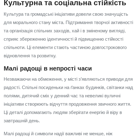
Культурна та соціальна стійкість
Культура та громадські ініціативи довели свою значущість
для морального стану міста. Підтримання творчої активності
та організація спільних заходів, хай і в зміненому вигляді,
сприяє збереженню ідентичності й підвищенню стійкості
спільноти. Ці елементи стають частиною довгострокового
відновлення та розвитку.
Малі радощі в непрості часи
Незважаючи на обмеження, у місті з’являються приводи для
радості. Спільні посиденьки на ґанках будинків, світанки над
полями, дитячий сміх у денний час та невеликі вуличні
ініціативи створюють відчуття продовження звичного життя.
Ці деталі допомагають людям зберігати енергію й віру в
завтрашній день.
Малі радощі й символи надії важливі не менше, ніж