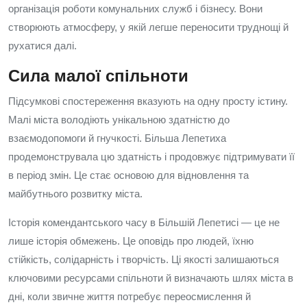
організація роботи комунальних служб і бізнесу. Вони
створюють атмосферу, у якій легше переносити труднощі й
рухатися далі.
Сила малої спільноти
Підсумкові спостереження вказують на одну просту істину.
Малі міста володіють унікальною здатністю до
взаємодопомоги й гнучкості. Більша Лепетиха
продемонструвала цю здатність і продовжує підтримувати її
в період змін. Це стає основою для відновлення та
майбутнього розвитку міста.
Історія комендантського часу в Більшій Лепетисі — це не
лише історія обмежень. Це оповідь про людей, їхню
стійкість, солідарність і творчість. Ці якості залишаються
ключовими ресурсами спільноти й визначають шлях міста в
дні, коли звичне життя потребує переосмислення й