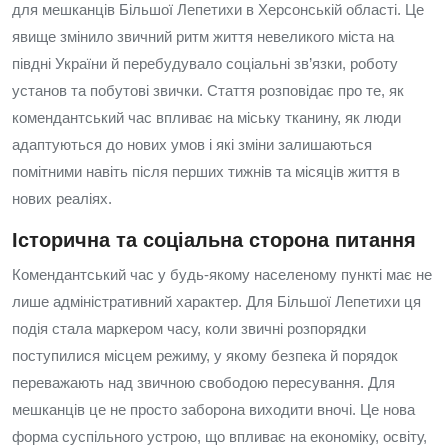
для мешканців Більшої Лепетихи в Херсонській області. Це
явище змінило звичний ритм життя невеликого міста на
півдні України й перебудувало соціальні зв’язки, роботу
установ та побутові звички. Стаття розповідає про те, як
комендантський час впливає на міську тканину, як люди
адаптуються до нових умов і які зміни залишаються
помітними навіть після перших тижнів та місяців життя в
нових реаліях.
Історична та соціальна сторона питання
Комендантський час у будь-якому населеному пункті має не
лише адміністративний характер. Для Більшої Лепетихи ця
подія стала маркером часу, коли звичні розпорядки
поступилися місцем режиму, у якому безпека й порядок
переважають над звичною свободою пересування. Для
мешканців це не просто заборона виходити вночі. Це нова
форма суспільного устрою, що впливає на економіку, освіту,