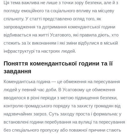
Ця тема важлива не лише з точки зору безпеки, але й з
погляду емоційного та соціального впливу на місцеву
спільноту. У статті представлено огляд того, як
запровадження та дотримання комендантської години
відбивається на житті Усатового, які правила діють, хто
стежить за їх виконанням і які зміни відбулися в міській
інфраструктурі та настроях людей.
Поняття комендантської години та її
завдання
Комендантська година — це обмеження на пересування
людей у певний час доби. В Усатовому це обмеження
вводилося в різні періоди з метою підвищення безпеки,
контролю громадського порядку та захисту громадян від
надзвичайних загроз. Суть заходу проста і формальна: у
встановлені години перебування на вулиці та пересування
без спеціального пропуску або поважної причини стають