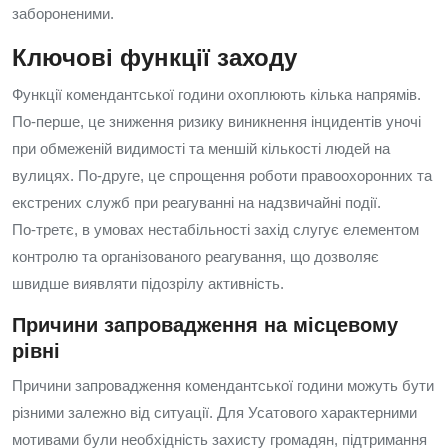
забороненими.
Ключові функції заходу
Функції комендантської години охоплюють кілька напрямів.
По‑перше, це зниження ризику виникнення інцидентів уночі
при обмеженій видимості та меншій кількості людей на
вулицях. По‑друге, це спрощення роботи правоохоронних та
екстрених служб при реагуванні на надзвичайні події.
По‑третє, в умовах нестабільності захід слугує елементом
контролю та організованого реагування, що дозволяє
швидше виявляти підозрілу активність.
Причини запровадження на місцевому
рівні
Причини запровадження комендантської години можуть бути
різними залежно від ситуації. Для Усатового характерними
мотивами були необхідність захисту громадян, підтримання