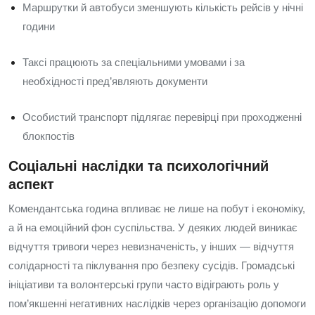
Маршрутки й автобуси зменшують кількість рейсів у нічні
години
Таксі працюють за спеціальними умовами і за
необхідності пред’являють документи
Особистий транспорт підлягає перевірці при проходженні
блокпостів
Соціальні наслідки та психологічний
аспект
Комендантська година впливає не лише на побут і економіку,
а й на емоційний фон суспільства. У деяких людей виникає
відчуття тривоги через невизначеність, у інших — відчуття
солідарності та піклування про безпеку сусідів. Громадські
ініціативи та волонтерські групи часто відіграють роль у
пом’якшенні негативних наслідків через організацію допомоги