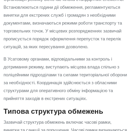
Встановлюються години дії обмеження, регламентуються
винятки для екстрених служб і громадян з необхідними
документами, визначаються режими роботи транспорту та
торговельних точок. У місцевих розпорядженнях зазвичай
прописується порядок оформлення перепусток та перелік
ситуацій, за яких пересування дозволено.
В Усатовому органами, відповідальними за контроль і
дотримання режиму, виступають місцева влада спільно з
поліцейними підрозділами та силами територіальної оборони
за необхідності. Координація здійснюється з обласними
структурами для оперативного обміну інформацією та
прийняття заходів в екстрених ситуаціях.
Типова структура обмежень
Зазвичай структура обмежень включає часові рамки,
винятки та санкції за порушення. Часові рамки визначаються