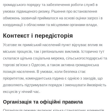
громадського порядку та забезпечення роботи служб в
умовах підвищеного ризику. Рішення про встановлення
обмежень зазвичай приймалося на основі оцінки загроз і в
координації з обласними та місцевими органами влади.
Контекст і передісторія
Усатове як приміський населений пункт відчуває вплив як
міських процесів, так і регіональних викликів. Історично тут
склалася щільна соціальна мережа, сільськогосподарські та
торгові зв’язки з Одесою, а також активна громадянська
позиція населення. В умовах, коли безпека стає
пріоритетом, комендантська година є однією з заходів, що
дозволяють підтримувати порядок і зменшувати ймовірність
ексцесів у нічний час.
Організація та офіційні правила
Організація режиму включає кілька стандартних елементів.