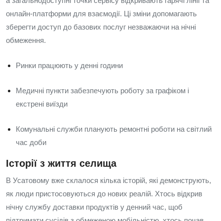
а загальнодоступні точки сервісу відкривають гарячі лінії та
онлайн‑платформи для взаємодії. Ці зміни допомагають
зберегти доступ до базових послуг незважаючи на нічні
обмеження.
Ринки працюють у денні години
Медичні пункти забезпечують роботу за графіком і
екстрені виїзди
Комунальні служби планують ремонтні роботи на світлий
час доби
Історії з життя селища
В Усатовому вже склалося кілька історій, які демонструють,
як люди пристосовуються до нових реалій. Хтось відкрив
нічну службу доставки продуктів у денний час, щоб
підтримати сусідів з обмеженою мобільністю, хтось почав