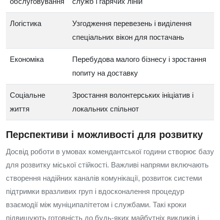
обслуговування
служб і гарячих ліній
Логістика
Узгодження перевезень і виділення
спеціальних вікон для постачань
Економіка
Перебудова малого бізнесу і зростання
попиту на доставку
Соціальне
Зростання волонтерських ініціатив і
життя
локальних спільнот
Перспективи і можливості для розвитку
Досвід роботи в умовах комендантської години створює базу
для розвитку міської стійкості. Важливі напрями включають
створення надійних каналів комунікації, розвиток системи
підтримки вразливих груп і вдосконалення процедур
взаємодії між муніципалітетом і службами. Такі кроки
підвищують готовність до будь-яких майбутніх викликів і