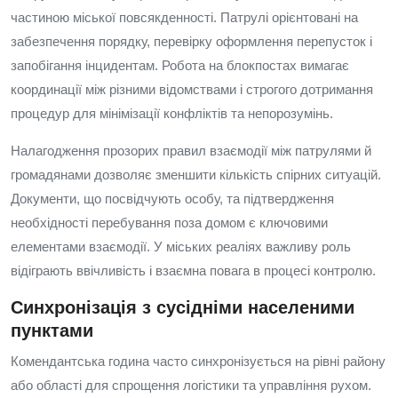
частиною міської повсякденності. Патрулі орієнтовані на
забезпечення порядку, перевірку оформлення перепусток і
запобігання інцидентам. Робота на блокпостах вимагає
координації між різними відомствами і строгого дотримання
процедур для мінімізації конфліктів та непорозумінь.
Налагодження прозорих правил взаємодії між патрулями й
громадянами дозволяє зменшити кількість спірних ситуацій.
Документи, що посвідчують особу, та підтвердження
необхідності перебування поза домом є ключовими
елементами взаємодії. У міських реаліях важливу роль
відіграють ввічливість і взаємна повага в процесі контролю.
Синхронізація з сусідніми населеними
пунктами
Комендантська година часто синхронізується на рівні району
або області для спрощення логістики та управління рухом.