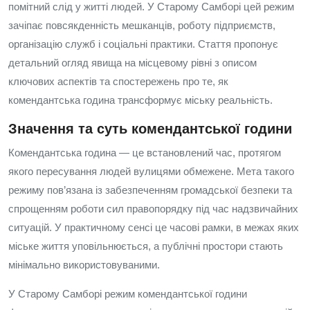
помітний слід у житті людей. У Старому Самборі цей режим
зачіпає повсякденність мешканців, роботу підприємств,
організацію служб і соціальні практики. Стаття пропонує
детальний огляд явища на місцевому рівні з описом
ключових аспектів та спостережень про те, як
комендантська година трансформує міську реальність.
Значення та суть комендантської години
Комендантська година — це встановлений час, протягом
якого пересування людей вулицями обмежене. Мета такого
режиму пов’язана із забезпеченням громадської безпеки та
спрощенням роботи сил правопорядку під час надзвичайних
ситуацій. У практичному сенсі це часові рамки, в межах яких
міське життя уповільнюється, а публічні простори стають
мінімально використовуваними.
У Старому Самборі режим комендантської години