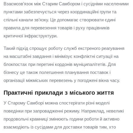
Взаємозв’язок між Старим Самбором і сусідніми населеними
пунктами забезпечується через координаційні групи та
спільні канали зв’язку. Це допомагає створювати єдині
правила для перевезення товарів і руху працівників
критичної інфраструктури.
Такий підхід спрощує роботу служб екстреного реагування
на масштабні завдання і мінімізує конфліктні ситуації на
блокпостах при перетині кордонів муніципалітетів. Для
бізнесу це також полегшення планування поставок і
організації міжміських перевезень у погоджені вікна часу.
Практичні приклади з міського життя
У Старому Самборі можна спостерігати різні моделі
поведінки при запровадженні режиму. Наприклад, невеликі
продовольчі крамниці змінюють години роботи й активно
взаємодіють із сусідами для доставки товарів тим, хто