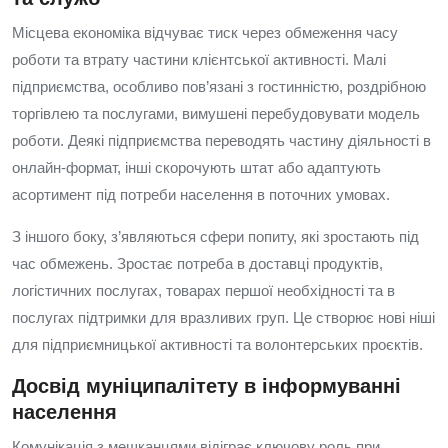
Місцева економіка відчуває тиск через обмеження часу
роботи та втрату частини клієнтської активності. Малі
підприємства, особливо пов’язані з гостинністю, роздрібною
торгівлею та послугами, вимушені перебудовувати модель
роботи. Деякі підприємства переводять частину діяльності в
онлайн-формат, інші скорочують штат або адаптують
асортимент під потреби населення в поточних умовах.
З іншого боку, з’являються сфери попиту, які зростають під
час обмежень. Зростає потреба в доставці продуктів,
логістичних послугах, товарах першої необхідності та в
послугах підтримки для вразливих груп. Це створює нові ніші
для підприємницької активності та волонтерських проєктів.
Досвід муніципалітету в інформуванні
населення
Комунікація з мешканцями відіграє ключову роль при