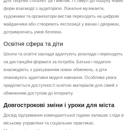
Для творчих спільнот це і виклик, і стимул до пошуку нових
форм взаємодії з аудиторією. Локальні музиканти,
художники та організатори вистав переходять на цифрові
майданчики або створюють експозиції у вікнах і двориках,
дотримуючись умов безпеки.
Освітня сфера та діти
Школи та освітні заклади адаптують розклади і переходять
на дистанційні формати за потреби. Батьки і педагоги
взаємодіють з урахуванням нових обмежень, а діти
опановують адаптивні моделі навчання. Особлива увага
приділяється доступності освітніх матеріалів для сімей з
обмеженим доступом до інтернету.
Довгострокові зміни і уроки для міста
Досвід підтримання комендантської години залишає сліди в
міському управлінні та соціальних практиках.