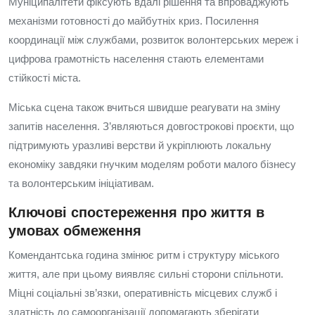
Муніципалітети фіксують вдалі рішення та впроваджують
механізми готовності до майбутніх криз. Посилення
координації між службами, розвиток волонтерських мереж і
цифрова грамотність населення стають елементами
стійкості міста.
Міська сцена також вчиться швидше реагувати на зміну
запитів населення. З’являються довгострокові проєкти, що
підтримують уразливі верстви й укріплюють локальну
економіку завдяки гнучким моделям роботи малого бізнесу
та волонтерським ініціативам.
Ключові спостереження про життя в
умовах обмеження
Комендантська година змінює ритм і структуру міського
життя, але при цьому виявляє сильні сторони спільноти.
Міцні соціальні зв’язки, оперативність місцевих служб і
здатність до самоорганізації допомагають зберігати