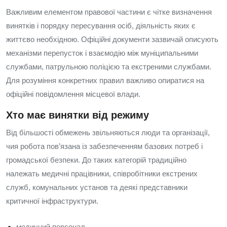
Важливим елементом правової частини є чітке визначення
винятків і порядку пересування осіб, діяльність яких є
життєво необхідною. Офіційні документи зазвичай описують
механізми перепусток і взаємодію між муніципальними
службами, патрульною поліцією та екстреними службами.
Для розуміння конкретних правил важливо опиратися на
офіційні повідомлення місцевої влади.
Хто має винятки від режиму
Від більшості обмежень звільняються люди та організації,
чия робота пов’язана із забезпеченням базових потреб і
громадської безпеки. До таких категорій традиційно
належать медичні працівники, співробітники екстрених
служб, комунальних установ та деякі представники
критичної інфраструктури.
медичний персонал