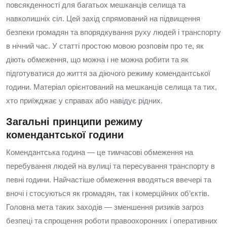
повсякденності для багатьох мешканців селища та
навколишніх сіл. Цей захід спрямований на підвищення
безпеки громадян та впорядкування руху людей і транспорту
в нічний час. У статті простою мовою розповім про те, як
діють обмеження, що можна і не можна робити та як
підготуватися до життя за діючого режиму комендантської
години. Матеріал орієнтований на мешканців селища та тих,
хто приїжджає у справах або навідує рідних.
Загальні принципи режиму
комендантської години
Комендантська година — це тимчасові обмеження на
перебування людей на вулиці та пересування транспорту в
певні години. Найчастіше обмеження вводяться ввечері та
вночі і стосуються як громадян, так і комерційних об’єктів.
Головна мета таких заходів — зменшення ризиків загроз
безпеці та спрощення роботи правоохоронних і оперативних