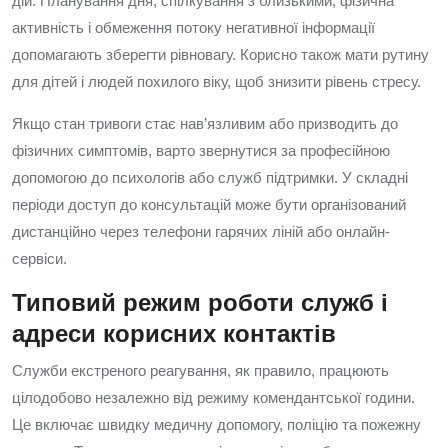
дій. Планування дня, спілкування з близькими, фізична
активність і обмеження потоку негативної інформації
допомагають зберегти рівновагу. Корисно також мати рутину
для дітей і людей похилого віку, щоб знизити рівень стресу.
Якщо стан тривоги стає нав’язливим або призводить до
фізичних симптомів, варто звернутися за професійною
допомогою до психологів або служб підтримки. У складні
періоди доступ до консультацій може бути організований
дистанційно через телефони гарячих ліній або онлайн-
сервіси.
Типовий режим роботи служб і
адреси корисних контактів
Служби екстреного реагування, як правило, працюють
цілодобово незалежно від режиму комендантської години.
Це включає швидку медичну допомогу, поліцію та пожежну