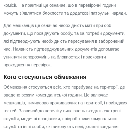
комісії. На практиці це означає, що в перевірочні години
можуть з’являтися блокпости та додаткові патрульні наряди.
Для мешканців це означає необхідність мати при собі
документи, що посвідчують особу, та за потреби документи,
які підтверджують необхідність пересування в заборонений
час. Наявність підтверджувальних документів допомагає
уникнути непорозумінь на блокпостах і прискорити
проходження перевірок.
Кого стосуються обмеження
Обмеження стосуються всіх, хто перебуває на території, де
введено режим комендантської години. Це включає
мешканців, тимчасово проживаючих на території, і приїжджих
гостей. Зазвичай до переліку виключень входять екстрені
служби, медичні працівники, співробітники комунальних
служб та інші особи, які виконують невідкладні завдання.