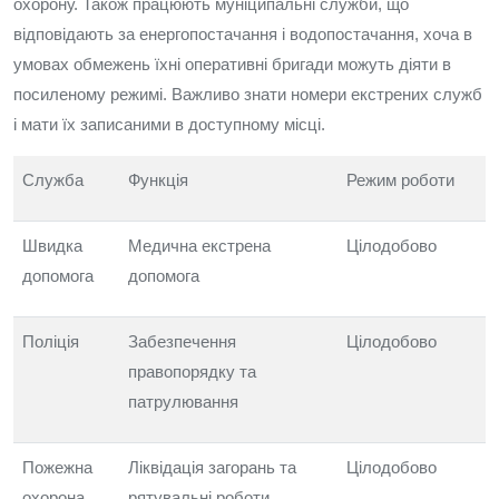
охорону. Також працюють муніципальні служби, що
відповідають за енергопостачання і водопостачання, хоча в
умовах обмежень їхні оперативні бригади можуть діяти в
посиленому режимі. Важливо знати номери екстрених служб
і мати їх записаними в доступному місці.
Служба
Функція
Режим роботи
Швидка
Медична екстрена
Цілодобово
допомога
допомога
Поліція
Забезпечення
Цілодобово
правопорядку та
патрулювання
Пожежна
Ліквідація загорань та
Цілодобово
охорона
рятувальні роботи