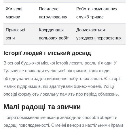
Житлові
Посилене
Робота комунальних
масиви
патрулювання
служб триває
Приміські
Координація
Допускаються
зони
польових робіт
узгоджені перевезення
Історії людей і міський досвід
В основі будь‑якої міської історії лежать реальні люди. У
Тульчині є приклади сусідської підтримки, коли люди
об’єднувалися задля вирішення побутових задач. Є історії
малих підприємців, які адаптували бізнес‑моделі. Усі ці
оповіді формують локальну пам’ять про період обмежень.
Малі радощі та звички
Попри обмеження мешканці знаходили способи зберегти
радощі повсякденності. Сімейні вечори з настільними іграми