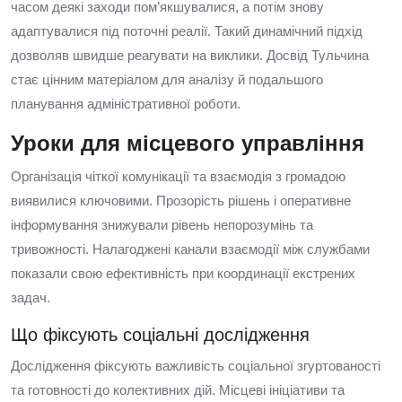
часом деякі заходи пом’якшувалися, а потім знову
адаптувалися під поточні реалії. Такий динамічний підхід
дозволяв швидше реагувати на виклики. Досвід Тульчина
стає цінним матеріалом для аналізу й подальшого
планування адміністративної роботи.
Уроки для місцевого управління
Організація чіткої комунікації та взаємодія з громадою
виявилися ключовими. Прозорість рішень і оперативне
інформування знижували рівень непорозумінь та
тривожності. Налагоджені канали взаємодії між службами
показали свою ефективність при координації екстрених
задач.
Що фіксують соціальні дослідження
Дослідження фіксують важливість соціальної згуртованості
та готовності до колективних дій. Місцеві ініціативи та