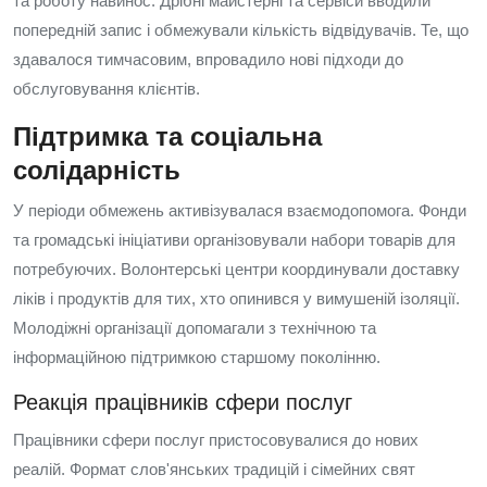
та роботу навинос. Дрібні майстерні та сервіси вводили
попередній запис і обмежували кількість відвідувачів. Те, що
здавалося тимчасовим, впровадило нові підходи до
обслуговування клієнтів.
Підтримка та соціальна
солідарність
У періоди обмежень активізувалася взаємодопомога. Фонди
та громадські ініціативи організовували набори товарів для
потребуючих. Волонтерські центри координували доставку
ліків і продуктів для тих, хто опинився у вимушеній ізоляції.
Молодіжні організації допомагали з технічною та
інформаційною підтримкою старшому поколінню.
Реакція працівників сфери послуг
Працівники сфери послуг пристосовувалися до нових
реалій. Формат слов'янських традицій і сімейних свят