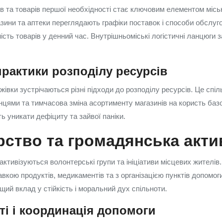
 та товарів першої необхідності стає ключовим елементом місько
зини та аптеки переглядають графіки поставок і способи обслуг
сть товарів у денний час. Внутрішньоміські логістичні ланцюги з
рактики розподілу ресурсів
жівки зустрічаються різні підходи до розподілу ресурсів. Це спіль
цями та тимчасова зміна асортименту магазинів на користь базов
ь уникати дефіциту та зайвої паніки.
ство та громадянська акти
ктивізуються волонтерські групи та ініціативи місцевих жителів
авкою продуктів, медикаментів та з організацією пунктів допомог
ий вклад у стійкість і моральний дух спільноти.
і і координація допомоги