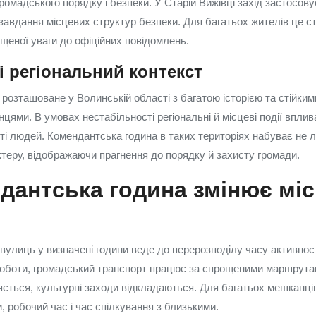
омадського порядку і безпеки. У Старій Вижівці захід застосову
 завдання місцевих структур безпеки. Для багатьох жителів це с
ищеної уваги до офіційних повідомлень.
і регіональний контекст
 розташоване у Волинській області з багатою історією та стійки
цями. В умовах нестабільності регіональні й місцеві події вплив
ті людей. Комендантська година в таких територіях набуває не 
ктеру, відображаючи прагнення до порядку й захисту громади.
дантська година змінює мі
 вулиць у визначені години веде до перерозподілу часу активнос
оботи, громадський транспорт працює за спрощеними маршрутам
ється, культурні заходи відкладаються. Для багатьох мешканці
, робочий час і час спілкування з близькими.