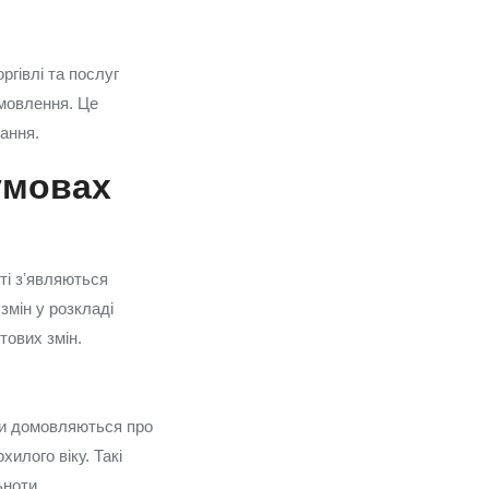
ргівлі та послуг
амовлення. Це
вання.
умовах
ті зʼявляються
змін у розкладі
тових змін.
ди домовляються про
хилого віку. Такі
ьноти.