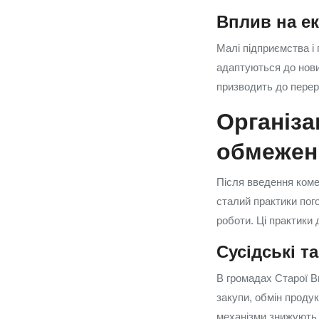
Вплив на ек
Малі підприємства і 
адаптуються до нови
призводить до переро
Організа
обмежен
Після введення коме
сталий практики пого
роботи. Ці практики 
Сусідські т
В громадах Старої В
закупи, обмін продук
механізми знижують 