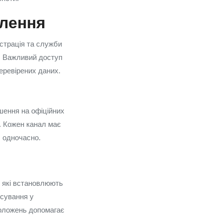
елення
страція та служби
я. Важливий доступ
перевірених даних.
шення на офіційних
х. Кожен канал має
л одночасно.
 які встановлюють
есування у
положень допомагає