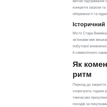
метою підтримання гр
конкретні загрози та
обережності та підв
Історичний 
Місто Стара Вижівка
звʼязками між мешкан
побутової впевненос
й символічного хара
Як комен
ритм
Перехід до закриття
скорочують години р
тимчасово призупиня
походів за покупками