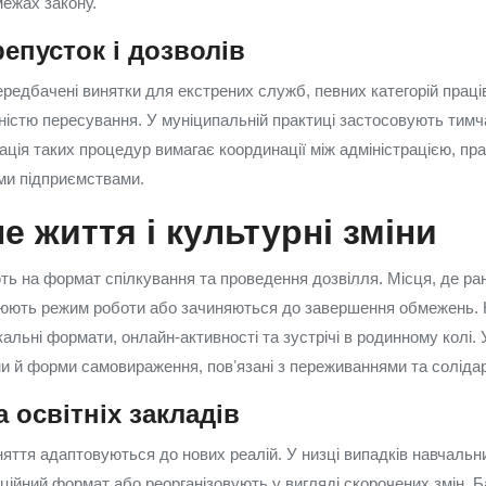
межах закону.
репусток і дозволів
ередбачені винятки для екстрених служб, певних категорій праців
ністю пересування. У муніципальній практиці застосовують тимч
зація таких процедур вимагає координації між адміністрацією, п
ми підприємствами.
е життя і культурні зміни
 на формат спілкування та проведення дозвілля. Місця, де ра
нюють режим роботи або зачиняються до завершення обмежень. 
альні формати, онлайн-активності та зустрічі в родинному колі.
ми й форми самовираження, повʼязані з переживаннями та соліда
а освітніх закладів
няття адаптовуються до нових реалій. У низці випадків навчальн
ційний формат або реорганізовують у вигляді скорочених змін. Б