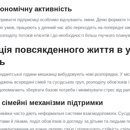
ономічну активність
приватні підприємці особливо відчувають зміни. Деякі формати то
х умов, працюють у денний час або переходять на попередні з
зподілу потоків клієнтів і до необхідності більш гнучкого плану
ція повсякденного життя в 
ь
ндантської години мешканці вибудовують нові розпорядки. У міс
джень всередині сімей та сусідських груп, розподілу обовʼязків і 
допомагають зберігати базові потреби і мінімізувати стрес від рап
а сімейні механізми підтримки
ижівки часто діють неформальні системи взаємодопомоги. Сусі
тами й ліками, поділ обовʼязків із догляду за дітьми та людьми по
навантаження на кожну окрему сімʼю і підвищують стійкість спіл