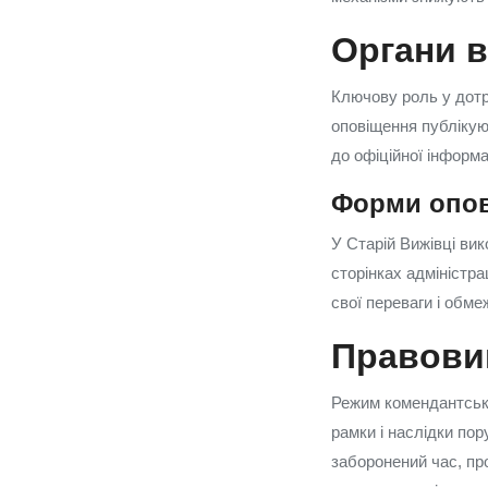
Органи в
Ключову роль у дотр
оповіщення публікую
до офіційної інформа
Форми опов
У Старій Вижівці ви
сторінках адміністра
свої переваги і обме
Правовий
Режим комендантсько
рамки і наслідки по
заборонений час, пр