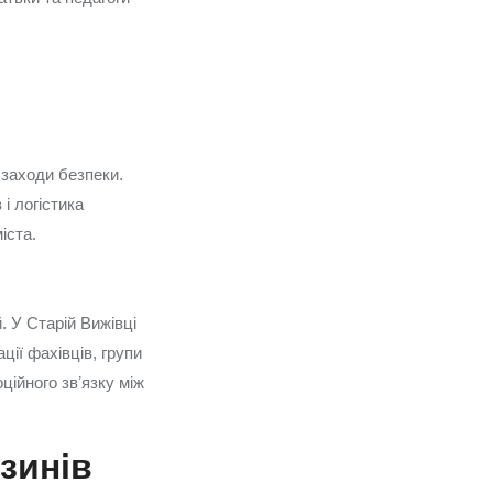
заходи безпеки.
і логістика
іста.
 У Старій Вижівці
ції фахівців, групи
ійного звʼязку між
зинів