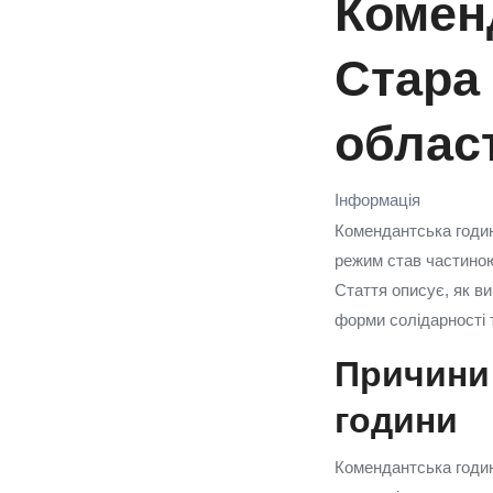
Коменд
Стара
облас
Інформація
Комендантська годин
режим став частиною 
Стаття описує, як ви
форми солідарності т
Причини 
години
Комендантська годи