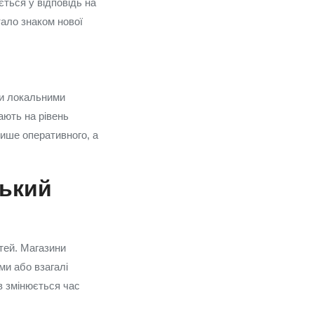
ється у відповідь на
тало знаком нової
ми локальними
ають на рівень
лише оперативного, а
ський
тей. Магазини
и або взагалі
в змінюється час