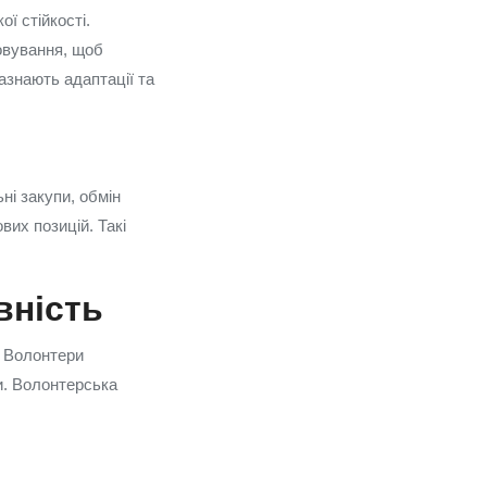
ї стійкості.
овування, щоб
азнають адаптації та
ні закупи, обмін
их позицій. Такі
вність
. Волонтери
и. Волонтерська