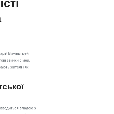
істі
а
арій Вижівці цей
ові звички сімей.
ають жителі і які
тської
 вводиться владою з