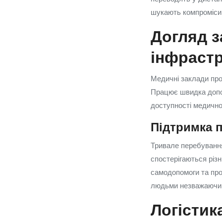
шукають компроміси,
Догляд з
інфраст
Медичні заклади про
Працює швидка допомо
доступності медично
Підтримка п
Тривале перебування
спостерігаються різн
самодопомоги та про
людьми незважаючи 
Логістик