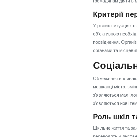
громадянам діяти в 
Критерії пе
У різних ситуаціях п
обʼєктивною необхід
посвідчення. Органі
органами та місцеви
Соціальн
Обмеження впливають
мешканці міста, змі
зʼявляються малі лок
зʼявляються нові те
Роль шкіл т
Шкільне життя та за
переводять у дистан