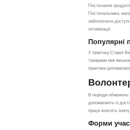
Постачання продуктів
Постачальники, мага
забезпечити доступні
оптимізації.
Популярні п
У практиці Старої Ви
товарами між мешкан
практики допомагают
Волонтер
В періоди обмежень а
допомагають із дост
праця вносить значущ
Форми участ