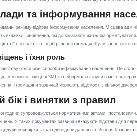
лади та інформування нас
иманні режиму відіграє інформування населення. Місцева адміні
ть вказівки і оновлення, які допомагають жителям орієнтуватис
ції та її своєчасність, щоб рішення громадян були засновані на 
іщень і їхня роль
користовуються різні способи інформування населення. Це оголо
ції, гучномовці, місцеві ЗМІ та неформальні групи в месенджера
ження, і громадяни зазвичай черпають відомості з кількох джере
 бік і винятки з правил
ї години супроводжується нормативними актами і постановами,
рушень. У таких документах зазвичай вказують підстави для пер
оцедури перевірки та заходи відповідальності. Знання базових 