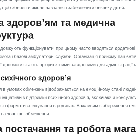
 щоб зберегти якісне навчання і забезпечити безпеку дітей.
а здоровʼям та медична
руктура
довжують функціонувати, при цьому часто вводяться додаткові 
га і базові амбулаторні служби. Організація прийому пацієнтів 
ї допомоги стають пріоритетними завданнями для адміністрації м
сихічного здоровʼя
 в умовах обмежень відображається на емоційному стані людей.
і ініціативи з підтримки психічного здоровʼя, включаючи консульта
сті формати спілкування в родинах. Важливим є збереження емоц
на зовнішні обмеження.
а постачання та робота мага