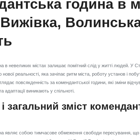
антська година в м
 Вижівка, Волинськ
ть
а в невеликих містах залишає помітний слід у житті людей. У Ст
нової реальності, яка зачіпає ритм міста, роботу установ і побут
глядає повсякденність за комендантської години, які зміни відчув
а адаптації виникають у спільноті.
і загальний зміст комендан
на являє собою тимчасове обмеження свободи пересування, що