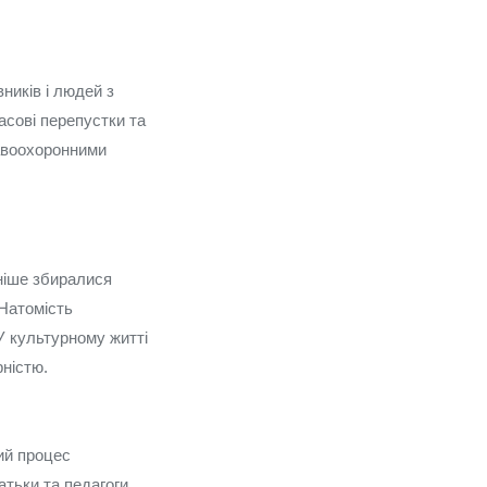
ників і людей з
асові перепустки та
равоохоронними
ніше збиралися
Натомість
 У культурному житті
рністю.
ий процес
атьки та педагоги