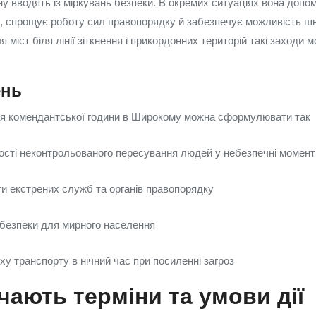
у вводять із міркувань безпеки. В окремих ситуаціях вона допо
, спрощує роботу сил правопорядку й забезпечує можливість шви
ля міст біля лінії зіткнення і прикордонних територій такі заходи
ень
ння комендантської години в Широкому можна сформулювати так
ості неконтрольованого пересування людей у небезпечні момент
и екстрених служб та органів правопорядку
 безпеки для мирного населення
у транспорту в нічний час при посиленні загроз
чають терміни та умови дії