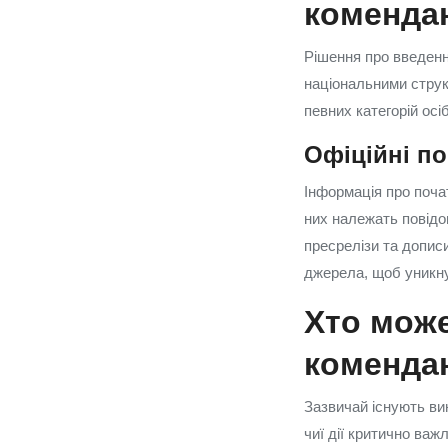
комендан
Рішення про введенн
національними струк
певних категорій ос
Офіційні по
Інформація про поча
них належать повідо
пресрелізи та дописи
джерела, щоб уникну
Хто може
комендан
Зазвичай існують ви
чиї дії критично ва