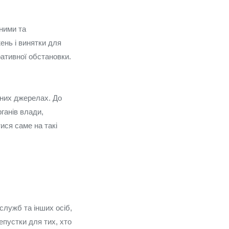
ними та
ень і винятки для
ративної обстановки.
йних джерелах. До
ганів влади,
ися саме на такі
служб та інших осіб,
епустки для тих, хто