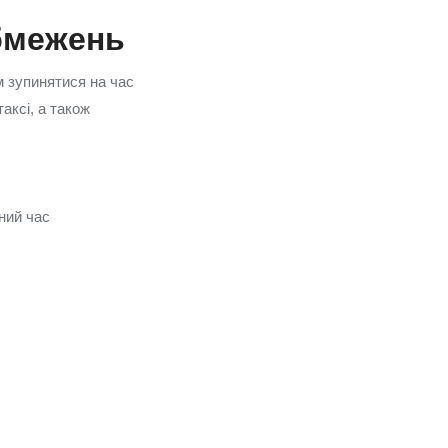
обмежень
 зупинятися на час
аксі, а також
ний час