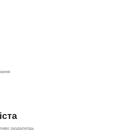
чання
іста
жливо заздалегідь