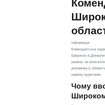
Коменд
Широк
облас
Інформація
Комендантська годин
Широкого в Дніпропе
умовах, як вона впли
допоможуть зберегти
широку аудиторію.
Чому вво
Широко