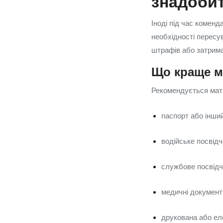
знадоби
Іноді під час коменд
необхідності пересу
штрафів або затрим
Що краще м
Рекомендується мати
паспорт або інши
водійське посвідч
службове посвідч
медичні документи
друкована або ел