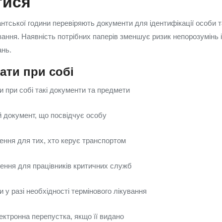
тися
антської години перевіряють документи для ідентифікації особи 
вання. Наявність потрібних паперів зменшує ризик непорозумінь 
ань.
ати при собі
 при собі такі документи та предмети
й документ, що посвідчує особу
ення для тих, хто керує транспортом
ення для працівників критичних служб
 у разі необхідності термінового лікування
ектронна перепустка, якщо її видано