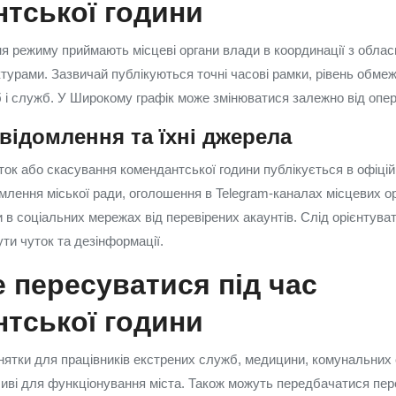
тської години
я режиму приймають місцеві органи влади в координації з облас
турами. Зазвичай публікуються точні часові рамки, рівень обмеж
іб і служб. У Широкому графік може змінюватися залежно від опе
відомлення та їхні джерела
ток або скасування комендантської години публікується в офіці
млення міської ради, оголошення в Telegram-каналах місцевих ор
 в соціальних мережах від перевірених акаунтів. Слід орієнтуват
ти чуток та дезінформації.
 пересуватися під час
тської години
нятки для працівників екстрених служб, медицини, комунальних 
жливі для функціонування міста. Також можуть передбачатися пер