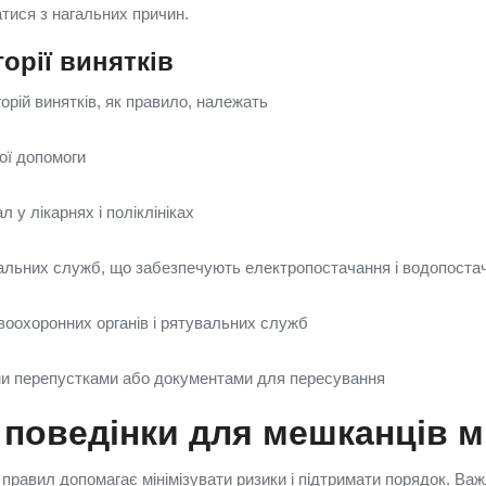
ися з нагальних причин.
горії винятків
орій винятків, як правило, належать
ої допомоги
 у лікарнях і поліклініках
альних служб, що забезпечують електропостачання і водопоста
воохоронних органів і рятувальних служб
ми перепустками або документами для пересування
поведінки для мешканців м
правил допомагає мінімізувати ризики і підтримати порядок. Ва