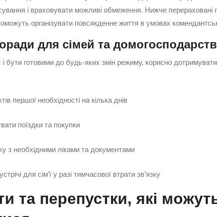
сування і враховувати можливі обмеження. Нижче перераховані 
опоможуть організувати повсякденне життя в умовах комендантськ
поради для сімей та домогосподарств
і бути готовими до будь-яких змін режиму, корисно дотримувати
тів першої необхідності на кілька днів
вати поїздки та покупки
чку з необхідними ліками та документами
стрічі для сім’ї у разі тимчасової втрати зв’язку
и та перепустки, які можут