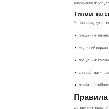
вимушений пересуват
Типові кате
У Широкому до катег
працівники швидк
медичний персонал
працівники комун
співробітники пра
особи з офіційни
Правила 
Дотримання простих 