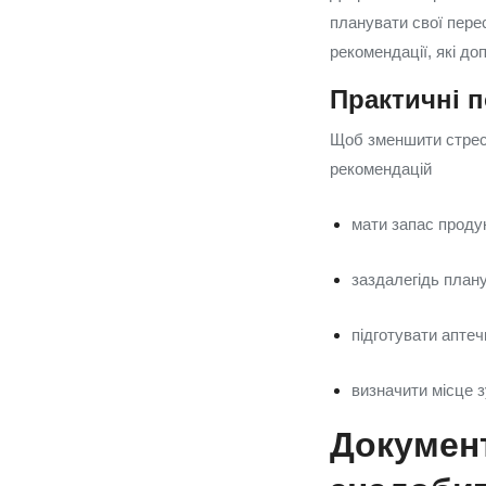
планувати свої пере
рекомендації, які д
Практичні 
Щоб зменшити стрес 
рекомендацій
мати запас продук
заздалегідь плану
підготувати апте
визначити місце зу
Документ