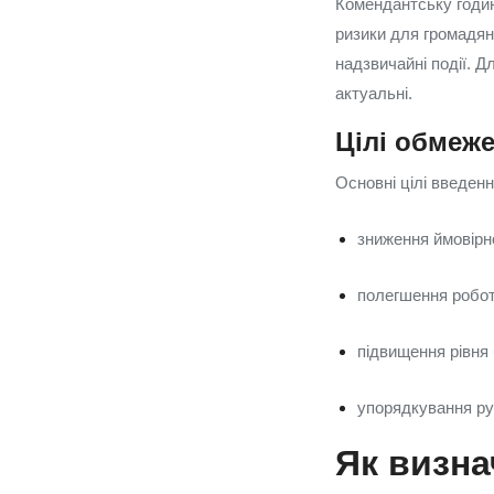
Комендантську годин
ризики для громадян
надзвичайні події. Д
актуальні.
Цілі обмеж
Основні цілі введе
зниження ймовірн
полегшення робот
підвищення рівня
упорядкування рух
Як визна