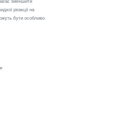
магає зменшити
дкої реакції на
 можуть бути особливо
и