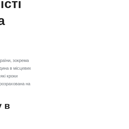
істі
а
раїни, зокрема
дина в місцевих
які кроки
 розрахована на
 в