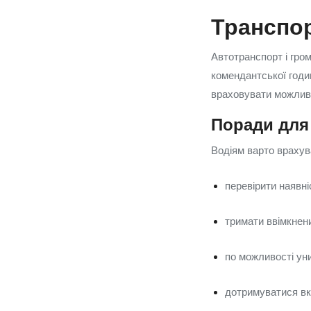
Транспор
Автотранспорт і гро
комендантської годин
враховувати можливі
Поради для 
Водіям варто врахув
перевірити наявні
тримати ввімкнени
по можливості уни
дотримуватися вк