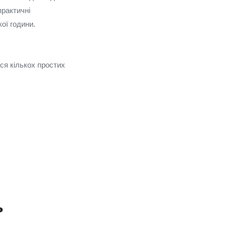
практичні
ої години.
ся кількох простих
ь