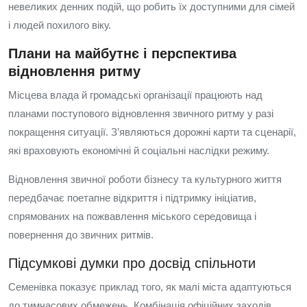
невеликих денних подій, що робить їх доступними для сімей
і людей похилого віку.
Плани на майбутнє і перспектива
відновлення ритму
Місцева влада й громадські організації працюють над
планами поступового відновлення звичного ритму у разі
покращення ситуації. З’являються дорожні карти та сценарії,
які враховують економічні й соціальні наслідки режиму.
Відновлення звичної роботи бізнесу та культурного життя
передбачає поетапне відкриття і підтримку ініціатив,
спрямованих на пожвавлення міського середовища і
повернення до звичних ритмів.
Підсумкові думки про досвід спільноти
Семенівка показує приклад того, як малі міста адаптуються
до тимчасових обмежень. Комбінація офіційних заходів,