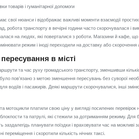
вки товарів і гуманітарної допомоги
має свої нюанси і відображає важливі моменти взаємодії прости
д, робота транспорту в вечірні години часто скорочувалася і в
чалася на людях, які поверталися з роботи. Магазини й кафе, щ
 змінювати режим і іноді переходили на доставку або скорочення
 пересування в місті
ршрути та час руху громадського транспорту, зменшивши кількіст
 було пов’язано з метою зменшення пересувань без суворої необх
для водіїв і пасажирів. Деякі маршрути скорочувалися, інші змін
 та мотоцикли платили свою ціну у вигляді посилених перевірок н
 блокпости та патрулі, які стежили за дотриманням режиму. Для 
ь заздалегідь планувати поїздки і враховувати час на можливі з
ні переміщення і скоротили кількість нічних таксі.