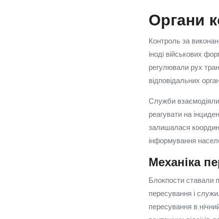
Органи к
Контроль за виконан
іноді військових фор
регулювали рух тран
відповідальних орган
Служби взаємодіяли 
реагувати на інциде
залишалася координа
інформування населе
Механіка пе
Блокпости ставали п
пересування і служи
пересування в нічний