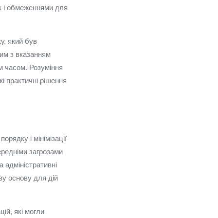
к і обмеженнями для
у, який був
им з вказанням
м часом. Розуміння
кі практичні рішення
орядку і мінімізації
ередніми загрозами
а адміністративні
у основу для дій
ій, які могли