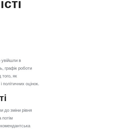
істі
 увійшли в
ь, графік роботи
 того, як
і політичних оцінок.
ті
и до зміни рівня
а потім
с комендантська