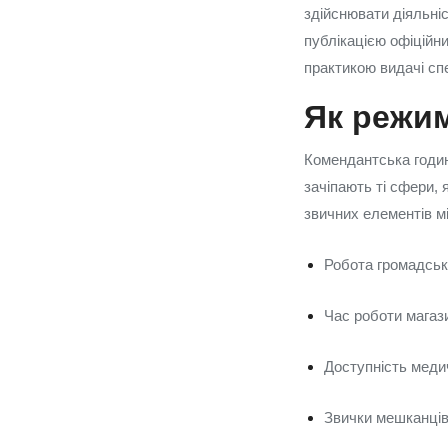
здійснювати діяльні
публікацією офіційн
практикою видачі сп
Як режим
Комендантська годин
зачіпають ті сфери, 
звичних елементів м
Робота громадськ
Час роботи магази
Доступність медич
Звички мешканців