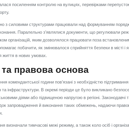
алася посиленням контролю на вулицях, перевірками перепусто
орту.
ьно з силовими структурами працювали над формуванням порядк
конання. Паралельно з’являлися документи, що регулювали реж
іком організацій, яким дозволялося працювати поза встановлени
допомагає побачити, як змінювалося сприйняття безпеки в місті і я
 життя в нових умовах.
 та правова основа
я комендантської години пов’язані з необхідністю підтримання п
н та інфраструктури. В окремі періоди це було викликано безпос
ськовими діями або підвищеною напругою в регіоні. Законодавчі т
док запровадження й виконання таких обмежень, надаючи правов
и.
я визначали тимчасові межі режиму, а також коло осіб і організац