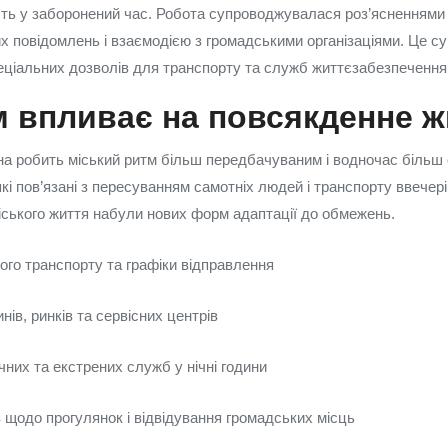
сть у заборонений час. Робота супроводжувалася роз’ясненнями
их повідомлень і взаємодією з громадськими організаціями. Це 
еціальних дозволів для транспорту та служб життєзабезпечення
 впливає на повсякденне ж
а робить міський ритм більш передбачуваним і водночас більш
які пов’язані з пересуванням самотніх людей і транспорту ввечері 
іського життя набули нових форм адаптації до обмежень.
ого транспорту та графіки відправлення
нів, ринків та сервісних центрів
них та екстрених служб у нічні години
 щодо прогулянок і відвідування громадських місць