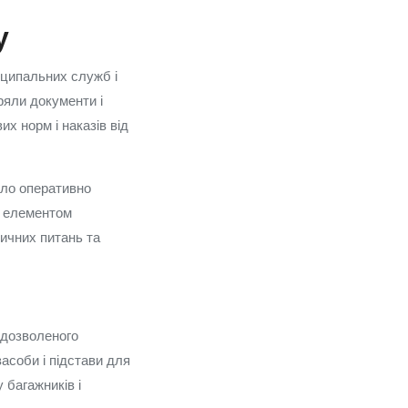
у
іципальних служб і
ряли документи і
х норм і наказів від
яло оперативно
м елементом
тичних питань та
 дозволеного
асоби і підстави для
 багажників і