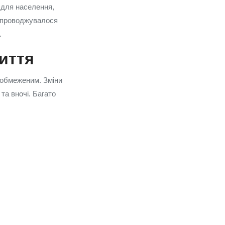
 для населення,
супроводжувалося
.
иття
 обмеженим. Зміни
та вночі. Багато