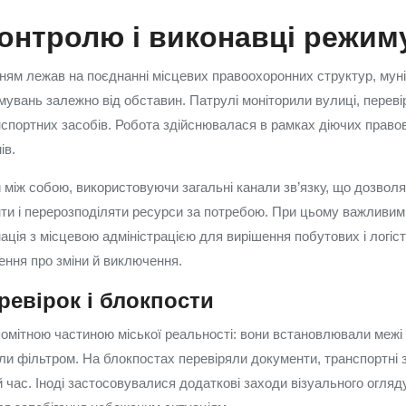
онтролю і виконавці режим
ням лежав на поєднанні місцевих правоохоронних структур, мун
мувань залежно від обставин. Патрулі моніторили вулиці, переві
спортних засобів. Робота здійснювалася в рамках діючих правови
ів.
між собою, використовуючи загальні канали зв’язку, що дозвол
нти і перерозподіляти ресурси за потребою. При цьому важливи
ція з місцевою адміністрацією для вирішення побутових і логіс
ння про зміни й виключення.
ревірок і блокпости
омітною частиною міської реальності: вони встановлювали межі
ли фільтром. На блокпостах перевіряли документи, транспортні з
 час. Іноді застосовувалися додаткові заходи візуального огляду