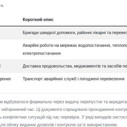
а.
Короткий опис
Бригади швидкої допомоги, районні лікарні та переве
Аварійні роботи на мережах водопостачання, теплоп
електропостачання
ї
Доставка продовольства, медикаментів та засобів пе
трених
Транспорт аварійних служб і погоджені перевезення
и відбувалося формально через видачу перепусток та акредитац
 заборонений час. Ці документи спрощували проходження контро
 конфліктних ситуацій під час перевірок. У ряді випадків засто
ля обліку виданих дозволів і контролю за їх використанням.