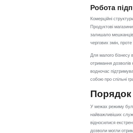
Робота підп
Комерційні структури
Продуктові магазини
залишало мешканців 
чергових змін, прот
Для малого бізнесу 
отримання дозволів 
водночас підтримува
собою про спільні г
Порядок
У межах режиму були
найважливіших служб
відносилися екстрені
дозволи могли отриму