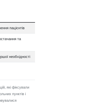
зення пацієнтів
остачання та
ршої необхідності
ій, які фіксували
льних пунктів і
совувалися