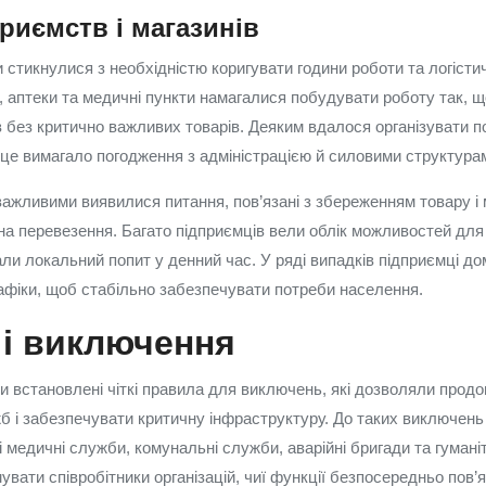
риємств і магазинів
 стикнулися з необхідністю коригувати години роботи та логісти
, аптеки та медичні пункти намагалися побудувати роботу так, щ
без критично важливих товарів. Деяким вдалося організувати п
е це вимагало погодження з адміністрацією й силовими структура
важливими виявилися питання, пов’язані з збереженням товару і
на перевезення. Багато підприємців вели облік можливостей для 
ли локальний попит у денний час. У ряді випадків підприємці д
рафіки, щоб стабільно забезпечувати потреби населення.
 і виключення
 встановлені чіткі правила для виключень, які дозволяли прод
 і забезпечувати критичну інфраструктуру. До таких виключень
 медичні служби, комунальні служби, аварійні бригади та гуманіт
вати співробітники організацій, чиї функції безпосередньо пов’я