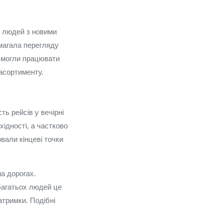
х людей з новими
имагала перегляду
о могли працювати
 асортименту.
ь рейсів у вечірні
ідності, а частково
ювали кінцеві точки
а дорогах.
багатьох людей це
атримки. Подібні