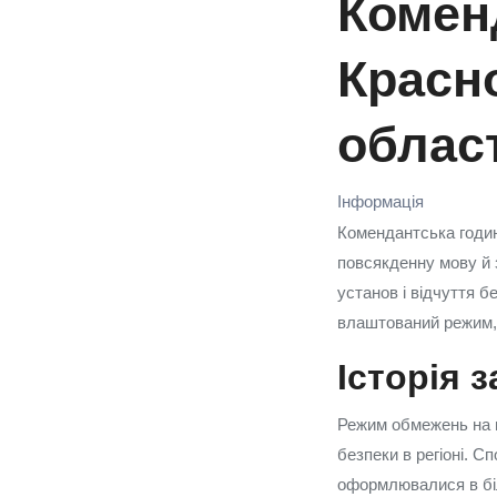
Коменд
Красн
облас
Інформація
Комендантська годин
повсякденну мову й 
установ і відчуття б
влаштований режим, й
Історія 
Режим обмежень на пе
безпеки в регіоні. С
оформлювалися в біл