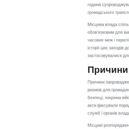
година супроводжув
громадського трансп
Місцева влада спіл
обов’язковим для ви
часових меж і перел
історії цих заходів 
застосовувалися для
Причини
Причини запровадженн
ризиків для громадя
безпеці, зокрема вій
акти фіксували поря
служб і органів влад
Місцеві розпорядженн