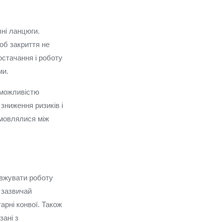
чні ланцюги.
об закриття не
остачання і роботу
ми.
 можливістю
зниження ризиків і
омовлялися між
овжувати роботу
 зазвичай
арні конвої. Також
зані з