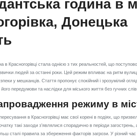
антська година в м
огорівка, Донецька
ть
а в Красногорівці стала однією з тих реальностей, що поступово
звички людей за останні роки. Цей режим впливає на ритм вулиц
езпеки у мешканців. Стаття пропонує спокійний і зрозумілий огляд
ого передумови та наслідки для міського життя без гучних слів 
запровадження режиму в міс
ресування в Красногорівці має свої корені в подіях, що призвел
початку такі заходи з’являлися спорадично в періоди загострень, 
ьш сталi правила за збереження факторів загрози. У різний ча