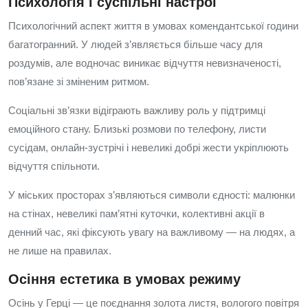
Психологія і суспільні настрої
Психологічний аспект життя в умовах комендантської години
багатогранний. У людей з’являється більше часу для
роздумів, але водночас виникає відчуття невизначеності,
пов’язане зі зміненим ритмом.
Соціальні зв’язки відіграють важливу роль у підтримці
емоційного стану. Близькі розмови по телефону, листи
сусідам, онлайн-зустрічі і невеликі добрі жести укріплюють
відчуття спільноти.
У міських просторах з’являються символи єдності: малюнки
на стінах, невеликі пам’ятні куточки, колективні акції в
денний час, які фіксують увагу на важливому — на людях, а
не лише на правилах.
Осіння естетика в умовах режиму
Осінь у Герці — це поєднання золота листя, вологого повітря