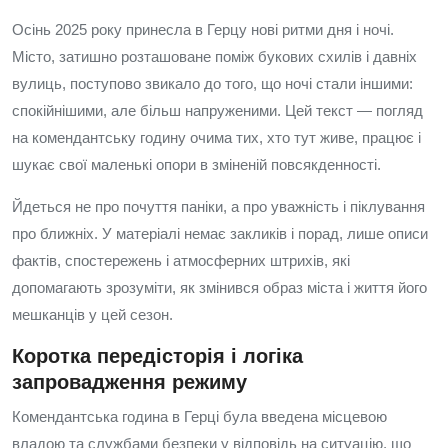
Осінь 2025 року принесла в Герцу нові ритми дня і ночі.
Місто, затишно розташоване поміж букових схилів і давніх
вулиць, поступово звикало до того, що ночі стали іншими:
спокійнішими, але більш напруженими. Цей текст — погляд
на комендантську годину очима тих, хто тут живе, працює і
шукає свої маленькі опори в зміненій повсякденності.
Йдеться не про почуття паніки, а про уважність і піклування
про ближніх. У матеріалі немає закликів і порад, лише описи
фактів, спостережень і атмосферних штрихів, які
допомагають зрозуміти, як змінився образ міста і життя його
мешканців у цей сезон.
Коротка передісторія і логіка
запровадження режиму
Комендантська година в Герці була введена місцевою
владою та службами безпеки у відповідь на ситуацію, що