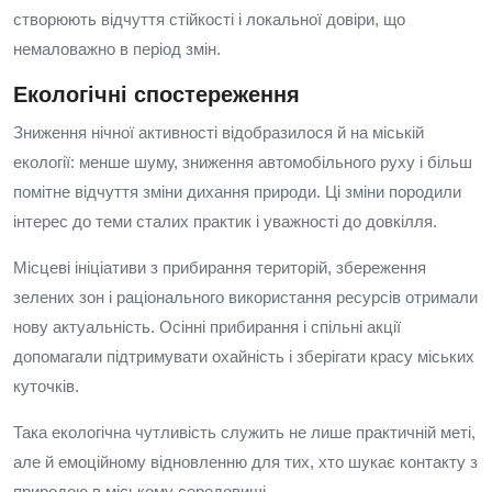
створюють відчуття стійкості і локальної довіри, що
немаловажно в період змін.
Екологічні спостереження
Зниження нічної активності відобразилося й на міській
екології: менше шуму, зниження автомобільного руху і більш
помітне відчуття зміни дихання природи. Ці зміни породили
інтерес до теми сталих практик і уважності до довкілля.
Місцеві ініціативи з прибирання територій, збереження
зелених зон і раціонального використання ресурсів отримали
нову актуальність. Осінні прибирання і спільні акції
допомагали підтримувати охайність і зберігати красу міських
куточків.
Така екологічна чутливість служить не лише практичній меті,
але й емоційному відновленню для тих, хто шукає контакту з
природою в міському середовищі.