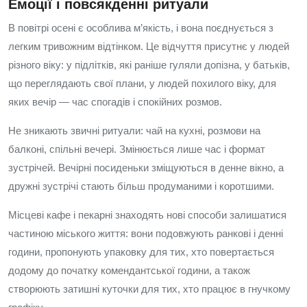
Емоції і повсякденні ритуали
В повітрі осені є особлива м’якість, і вона поєднується з
легким тривожним відтінком. Це відчуття присутнє у людей
різного віку: у підлітків, які раніше гуляли допізна, у батьків,
що переглядають свої плани, у людей похилого віку, для
яких вечір — час спогадів і спокійних розмов.
Не зникають звичні ритуали: чай на кухні, розмови на
балконі, спільні вечері. Змінюється лише час і формат
зустрічей. Вечірні посиденьки зміщуються в денне вікно, а
дружні зустрічі стають більш продуманими і коротшими.
Місцеві кафе і пекарні знаходять нові способи залишатися
частиною міського життя: вони подовжують ранкові і денні
години, пропонують упаковку для тих, хто повертається
додому до початку комендантської години, а також
створюють затишні куточки для тих, хто працює в гнучкому