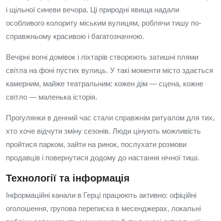
і щільної синеви вечора. Ці природні явища надали
особливого колориту міським вулицям, роблячи тишу по-
справжньому красивою і багатозначною.
Вечірні вогні домівок і ліхтарів створюють затишні плями
світла на фоні пустих вулиць. У такі моменти місто здається
камерним, майже театральним: кожен дім — сцена, кожне
світло — маленька історія.
Прогулянки в денний час стали справжнім ритуалом для тих,
хто хоче відчути зміну сезонів. Люди цінують можливість
пройтися парком, зайти на ринок, послухати розмови
продавців і повернутися додому до настання нічної тиші.
Технології та інформація
Інформаційні канали в Герці працюють активно: офіційні
оголошення, групова переписка в месенджерах, локальні