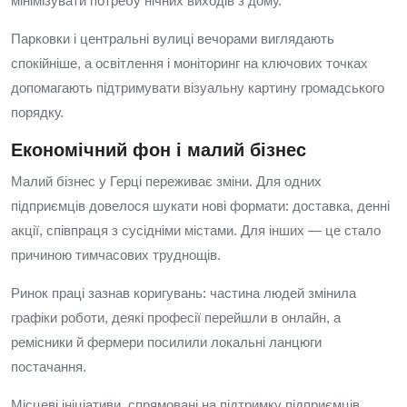
мінімізувати потребу нічних виходів з дому.
Парковки і центральні вулиці вечорами виглядають
спокійніше, а освітлення і моніторинг на ключових точках
допомагають підтримувати візуальну картину громадського
порядку.
Економічний фон і малий бізнес
Малий бізнес у Герці переживає зміни. Для одних
підприємців довелося шукати нові формати: доставка, денні
акції, співпраця з сусідніми містами. Для інших — це стало
причиною тимчасових труднощів.
Ринок праці зазнав коригувань: частина людей змінила
графіки роботи, деякі професії перейшли в онлайн, а
ремісники й фермери посилили локальні ланцюги
постачання.
Місцеві ініціативи, спрямовані на підтримку підприємців,