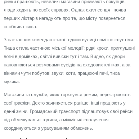
ринки працюють, невеликі магазини приймають покупців,
люди ходять по своїх справах. Однак схил сонця і поява
перших ліхтарів нагадують про те, що місту повернеться
особлива тиша.
З настанням комендантської години вулиці помітно спустіли.
Тиша стала частиною міської мелодії: рідкі кроки, приглушені
вогні в домівках, світлі вивіски тут і там. Видно, як двори
наповнюються розмовами сусідів на сходових клітках, а за
вікнами чути побутові звуки: коти, працюючі печі, тиха
музика.
Магазини та служби, яких торкнувся режим, перестроюють
свої графіки. Дехто зачиняється раніше, інші працюють у
денні зміни. Громадський транспорт підлаштовує свої рейси
під обмежувальні години, а міжміські сполучення
координуються з урахуванням обмежень.