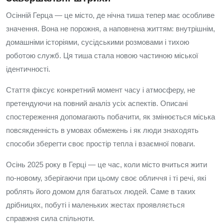
Осінній Герца — це місто, де нічна тиша тепер має особливе
значення. Вона не порожня, а наповнена життям: внутрішнім,
домашніми історіями, сусідськими розмовами і тихою
роботою служб. Ця тиша стала новою частиною міської
ідентичності.
Стаття фіксує конкретний момент часу і атмосферу, не
претендуючи на повний аналіз усіх аспектів. Описані
спостереження допомагають побачити, як змінюється міська
повсякденність в умовах обмежень і як люди знаходять
способи зберегти своє простір тепла і взаємної поваги.
Осінь 2025 року в Герці — це час, коли місто вчиться жити
по-новому, зберігаючи при цьому своє обличчя і ті речі, які
роблять його домом для багатьох людей. Саме в таких
дрібницях, побуті і маленьких жестах проявляється
справжня сила спільноти.