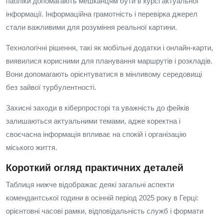
пабліки допомагають мешканцям бути в курсі актуальної
інформації. Інформаційна грамотність і перевірка джерел
стали важливими для розуміння реальної картини.
Технологічні рішення, такі як мобільні додатки і онлайн-карти,
виявилися корисними для планування маршрутів і розкладів.
Вони допомагають орієнтуватися в мінливому середовищі
без зайвої турбулентності.
Захисні заходи в кіберпросторі та уважність до фейків
залишаються актуальними темами, адже коректна і
своєчасна інформація впливає на спокій і організацію
міського життя.
Короткий огляд практичних деталей
Таблиця нижче відображає деякі загальні аспекти
комендантської години в осінній період 2025 року в Герці:
орієнтовні часові рамки, відповідальність служб і формати