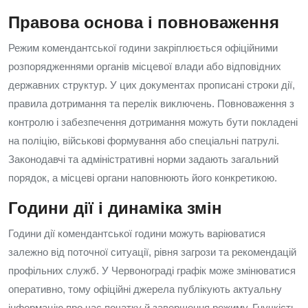
Правова основа і повноваження
Режим комендантської години закріплюється офіційними
розпорядженнями органів місцевої влади або відповідних
державних структур. У цих документах прописані строки дії,
правила дотримання та перелік виключень. Повноваження з
контролю і забезпечення дотримання можуть бути покладені
на поліцію, військові формування або спеціальні патрулі.
Законодавчі та адміністративні норми задають загальний
порядок, а місцеві органи наповнюють його конкретикою.
Години дії і динаміка змін
Години дії комендантської години можуть варіюватися
залежно від поточної ситуації, рівня загрози та рекомендацій
профільних служб. У Червонограді графік може змінюватися
оперативно, тому офіційні джерела публікують актуальну
інформацію про час початку й завершення режиму. Гнучкість