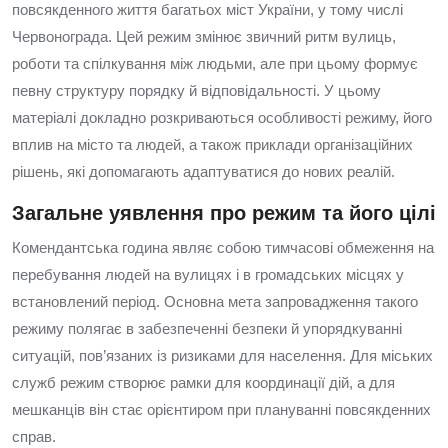
повсякденного життя багатьох міст України, у тому числі
Червонограда. Цей режим змінює звичний ритм вулиць,
роботи та спілкування між людьми, але при цьому формує
певну структуру порядку й відповідальності. У цьому
матеріалі докладно розкриваються особливості режиму, його
вплив на місто та людей, а також приклади організаційних
рішень, які допомагають адаптуватися до нових реалій.
Загальне уявлення про режим та його цілі
Комендантська година являє собою тимчасові обмеження на
перебування людей на вулицях і в громадських місцях у
встановлений період. Основна мета запровадження такого
режиму полягає в забезпеченні безпеки й упорядкуванні
ситуацій, пов’язаних із ризиками для населення. Для міських
служб режим створює рамки для координації дій, а для
мешканців він стає орієнтиром при плануванні повсякденних
справ.