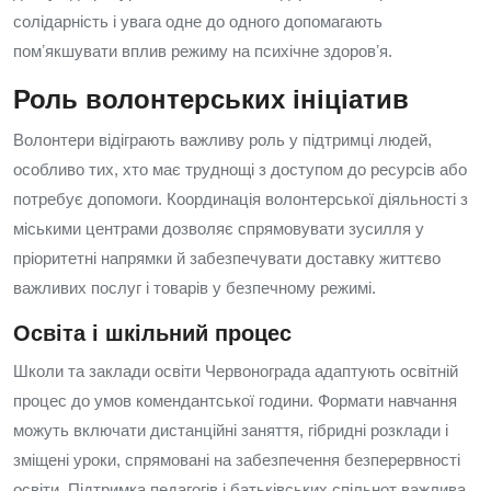
солідарність і увага одне до одного допомагають
помʼякшувати вплив режиму на психічне здоровʼя.
Роль волонтерських ініціатив
Волонтери відіграють важливу роль у підтримці людей,
особливо тих, хто має труднощі з доступом до ресурсів або
потребує допомоги. Координація волонтерської діяльності з
міськими центрами дозволяє спрямовувати зусилля у
пріоритетні напрямки й забезпечувати доставку життєво
важливих послуг і товарів у безпечному режимі.
Освіта і шкільний процес
Школи та заклади освіти Червонограда адаптують освітній
процес до умов комендантської години. Формати навчання
можуть включати дистанційні заняття, гібридні розклади і
зміщені уроки, спрямовані на забезпечення безперервності
освіти. Підтримка педагогів і батьківських спільнот важлива