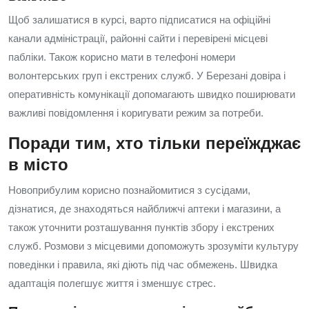
Щоб залишатися в курсі, варто підписатися на офіційні
канали адміністрації, районні сайти і перевірені місцеві
пабліки. Також корисно мати в телефоні номери
волонтерських груп і екстрених служб. У Березані довіра і
оперативність комунікації допомагають швидко поширювати
важливі повідомлення і коригувати режим за потреби.
Поради тим, хто тільки переїжджає
в місто
Новоприбулим корисно познайомитися з сусідами,
дізнатися, де знаходяться найближчі аптеки і магазини, а
також уточнити розташування пунктів збору і екстрених
служб. Розмови з місцевими допоможуть зрозуміти культуру
поведінки і правила, які діють під час обмежень. Швидка
адаптація полегшує життя і зменшує стрес.