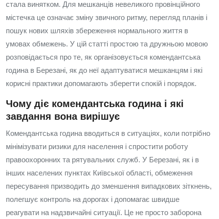
стала винятком. Для мешканців невеликого провінційного
містечка це означає зміну звичного ритму, перегляд планів і
пошук нових шляхів збереження нормального життя в
умовах обмежень. У цій статті простою та дружньою мовою
розповідається про те, як організовується комендантська
година в Березані, як до неї адаптуватися мешканцям і які
корисні практики допомагають зберегти спокій і порядок.
Чому діє комендантська година і які
завдання вона вирішує
Комендантська година вводиться в ситуаціях, коли потрібно
мінімізувати ризики для населення і спростити роботу
правоохоронних та рятувальних служб. У Березані, як і в
інших населених пунктах Київської області, обмеження
пересування призводить до зменшення випадкових зіткнень,
полегшує контроль на дорогах і допомагає швидше
реагувати на надзвичайні ситуації. Це не просто заборона