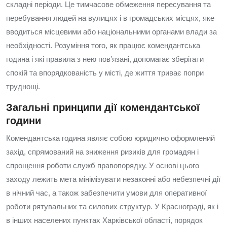
складні періоди. Це тимчасове обмеження пересування та
перебування людей на вулицях і в громадських місцях, яке
вводиться місцевими або національними органами влади за
необхідності. Розуміння того, як працює комендантська
година і які правила з нею пов’язані, допомагає зберігати
спокій та впорядкованість у місті, де життя триває попри
труднощі.
Загальні принципи дії комендантської
години
Комендантська година являє собою юридично оформлений
захід, спрямований на зниження ризиків для громадян і
спрощення роботи служб правопорядку. У основі цього
заходу лежить мета мінімізувати незаконні або небезпечні дії
в нічний час, а також забезпечити умови для оперативної
роботи рятувальних та силових структур. У Краснограді, як і
в інших населених пунктах Харківської області, порядок