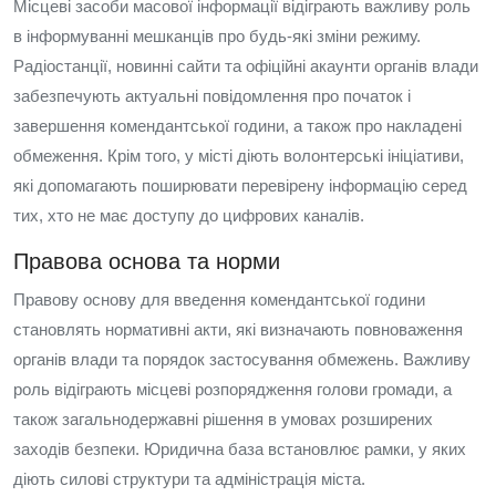
Місцеві засоби масової інформації відіграють важливу роль
в інформуванні мешканців про будь-які зміни режиму.
Радіостанції, новинні сайти та офіційні акаунти органів влади
забезпечують актуальні повідомлення про початок і
завершення комендантської години, а також про накладені
обмеження. Крім того, у місті діють волонтерські ініціативи,
які допомагають поширювати перевірену інформацію серед
тих, хто не має доступу до цифрових каналів.
Правова основа та норми
Правову основу для введення комендантської години
становлять нормативні акти, які визначають повноваження
органів влади та порядок застосування обмежень. Важливу
роль відіграють місцеві розпорядження голови громади, а
також загальнодержавні рішення в умовах розширених
заходів безпеки. Юридична база встановлює рамки, у яких
діють силові структури та адміністрація міста.