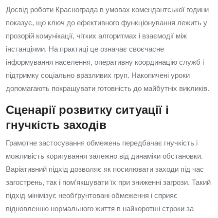
Досвід роботи Краснограда в умовах комендантської години
показує, що ключ до ефективного функціонування лежить у
прозорій комунікації, чітких алгоритмах і взаємодії між
інстанціями. На практиці це означає своєчасне
інформування населення, оперативну координацію служб і
підтримку соціально вразливих груп. Накопичені уроки
допомагають покращувати готовність до майбутніх викликів.
Сценарії розвитку ситуації і
гнучкість заходів
Грамотне застосування обмежень передбачає гнучкість і
можливість коригування залежно від динаміки обстановки.
Варіативний підхід дозволяє як посилювати заходи під час
загострень, так і пом’якшувати їх при зниженні загрози. Такий
підхід мінімізує необґрунтовані обмеження і сприяє
відновленню нормального життя в найкоротші строки за