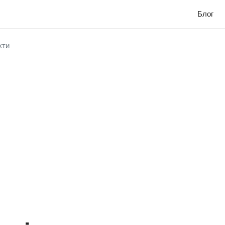
Блог
кти