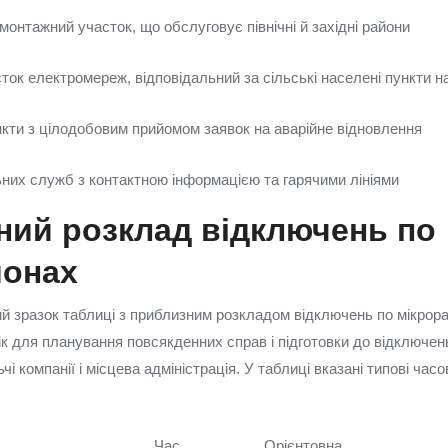
онтажний участок, що обслуговує північні й західні райони
сток електромереж, відповідальний за сільські населені пункти 
нкти з цілодобовим прийомом заявок на аварійне відновлення
них служб з контактною інформацією та гарячими лініями
ний розклад відключень по
йонах
 зразок таблиці з приблизним розкладом відключень по мікрор
ік для планування повсякденних справ і підготовки до відключень
і компанії і місцева адміністрація. У таблиці вказані типові часов
Час
Орієнтовна