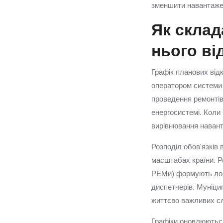
зменшити навантажен
Як склад
нього ві
Графік планових відк
оператором системи п
проведення ремонтів
енергосистемі. Коли
вирівнювання наван
Розподіл обов'язків
масштабах країни. Ре
РЕМи) формують лока
диспетчерів. Муніци
життєво важливих с
Графіки оновлюються