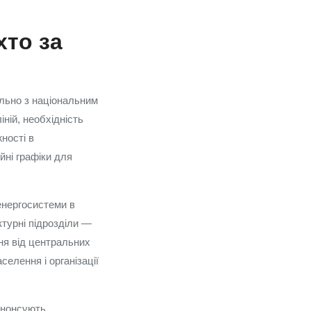
хто за
ільно з національним
ній, необхідність
ності в
йні графіки для
енергосистеми в
ктурні підрозділи —
ня від центральних
елення і організації
анонсують