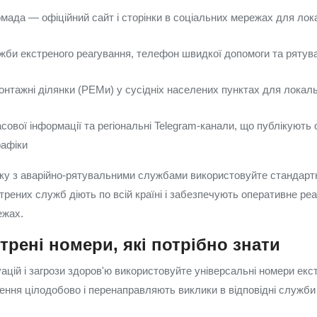
омада — офіційний сайт і сторінки в соціальних мережах для ло
жби екстреного реагування, телефон швидкої допомоги та рятув
нтажні ділянки (РЕМи) у сусідніх населених пунктах для локаль
сової інформації та регіональні Telegram-канали, що публікують
рафіки
зку з аварійно-рятувальними службами використовуйте стандартн
рених служб діють по всій країні і забезпечують оперативне реа
ежах.
трені номери, які потрібно знати
уацій і загрози здоров'ю використовуйте універсальні номери екст
ння цілодобово і перенаправляють виклики в відповідні служби