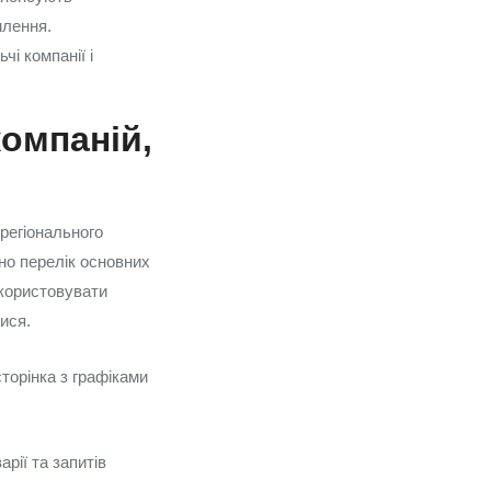
млення.
чі компанії і
компаній,
 регіонального
но перелік основних
икористовувати
ися.
торінка з графіками
рії та запитів