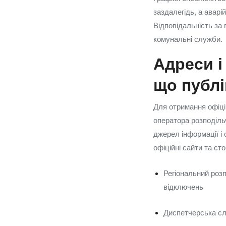
заздалегідь, а авар
Відповідальність за 
комунальні служби.
Адреси і
що публі
Для отримання офіцій
оператора розподіль
джерел інформації і 
офіційні сайти та ст
Регіональний розп
відключень
Диспетчерська слу