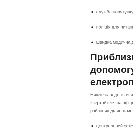
служба порятунку
поліція для питан
швидка медична 
Приблизн
допомогу
електро
Нижче наведені типи 
звертайтеся на офіц
районних ділянок мож
центральний офіс