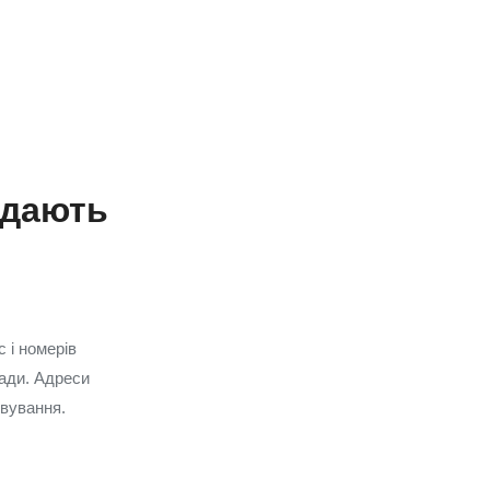
адають
с і номерів
ради. Адреси
овування.