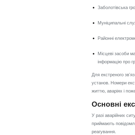
Заболотівська гр
Муніципальні слу
Районні електромо
Місцеві засоби ма
інформацію про г
Для екстреного зв'я
установ. Номери екст
життю, аваріях і пож
Основні екс
У разі аварійних сит
приймають повідомле
реагування.