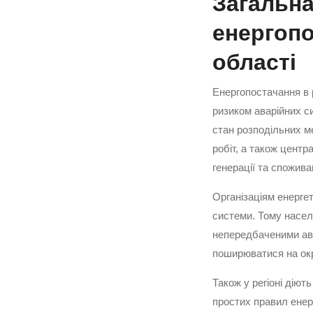
Загальна
енергопо
області
Енергопостачання в 
ризиком аварійних с
стан розподільних м
робіт, а також центр
генерації та спожива
Організаціям енерге
системи. Тому насел
непередбаченими ава
поширюватися на окр
Також у регіоні діют
простих правил енер