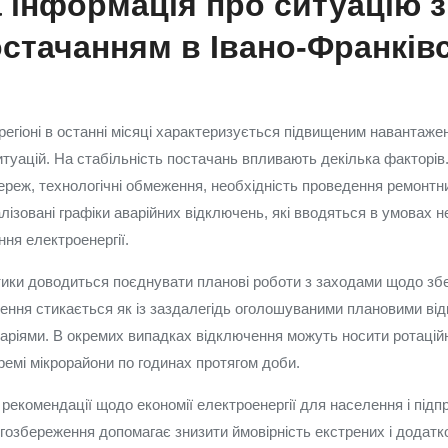
 інформація про ситуацію з
стачанням в Івано‑Франків
регіоні в останні місяці характеризується підвищеним навантаже
итуацій. На стабільність постачань впливають декілька факторів
ереж, технологічні обмеження, необхідність проведення ремонтн
алізовані графіки аварійних відключень, які вводяться в умовах 
ння електроенергії.
тики доводиться поєднувати планові роботи з заходами щодо збе
ення стикається як із заздалегідь оголошуваними плановими відк
ріями. В окремих випадках відключення можуть носити ротаційн
емі мікрорайони по годинах протягом доби.
ь рекомендації щодо економії електроенергії для населення і під
гозбереження допомагає знизити ймовірність екстрених і додатк