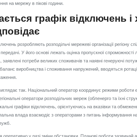
ня на мережу в пікові години.
ається графік відключень і 
дповідає
лючень розробляють розподільчі мережеві організації регіону сп
ередачі. У його основі лежать оцінка пропускної спроможності лі
, заявлені потреби великих споживачів та наявні генеруючі потуж
 баланс виробництва і споживання напружений, вводяться ротаці
таження.
 виглядає так. Національний оператор координує режими роботи 
гіональні оператори розподільчих мереж (обленерго та їхні стру
льні графіки відключень, орієнтуючись на вказівки та обмежен
пальна влада взаємодіє з операторами з питань інформування нас
лужб.
 оперативно у разі зміни обстановки. Планові роботи зазвичай 