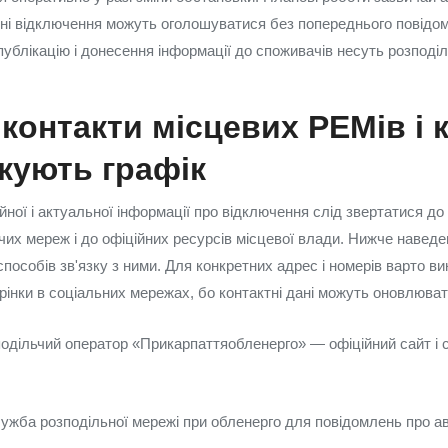
ійні відключення можуть оголошуватися без попереднього повідо
публікацію і донесення інформації до споживачів несуть розподіль
 контакти місцевих РЕМів і 
кують графік
ної і актуальної інформації про відключення слід звертатися до
чих мереж і до офіційних ресурсів місцевої влади. Нижче наведе
способів зв'язку з ними. Для конкретних адрес і номерів варто в
орінки в соціальних мережах, бо контактні дані можуть оновлюват
одільчий оператор «Прикарпаттяобленерго» — офіційний сайт і с
жба розподільної мережі при обленерго для повідомлень про ава