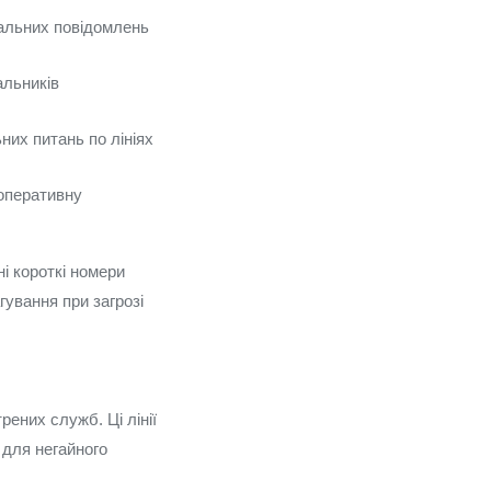
кальних повідомлень
альників
них питань по лініях
 оперативну
і короткі номери
гування при загрозі
рених служб. Ці лінії
 для негайного