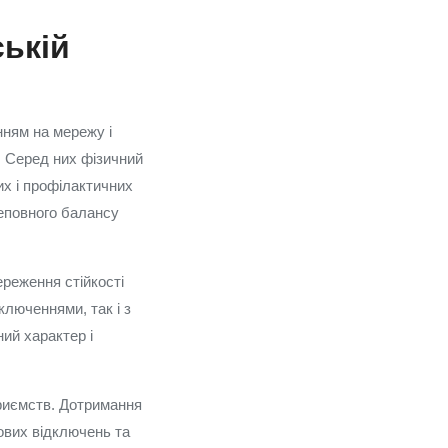
ській
нням на мережу і
. Серед них фізичний
их і профілактичних
неповного балансу
реження стійкості
люченнями, так і з
ий характер і
приємств. Дотримання
ових відключень та