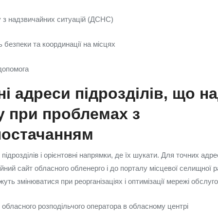
 з надзвичайних ситуацій (ДСНС)
ь безпеки та координації на місцях
допомога
і адреси підрозділів, що н
 при проблемах з
постачанням
підрозділів і орієнтовні напрямки, де їх шукати. Для точних адре
ійний сайт обласного обленерго і до порталу місцевої селищної 
уть змінюватися при реорганізаціях і оптимізації мережі обслуг
 обласного розподільчого оператора в обласному центрі