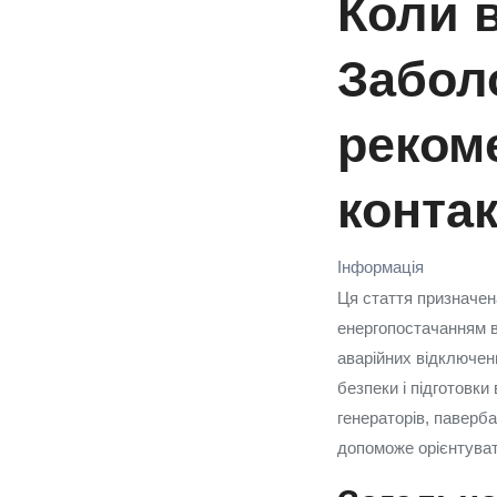
Коли в
Забол
рекоме
конта
Інформація
Ця стаття призначен
енергопостачанням в 
аварійних відключень
безпеки і підготовки
генераторів, паверба
допоможе орієнтуват