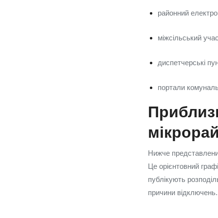
районний електром
міжсільський уча
диспетчерські пу
портали комуналь
Приблиз
мікрора
Нижче представлений
Це орієнтовний граф
публікують розподільч
причини відключень.