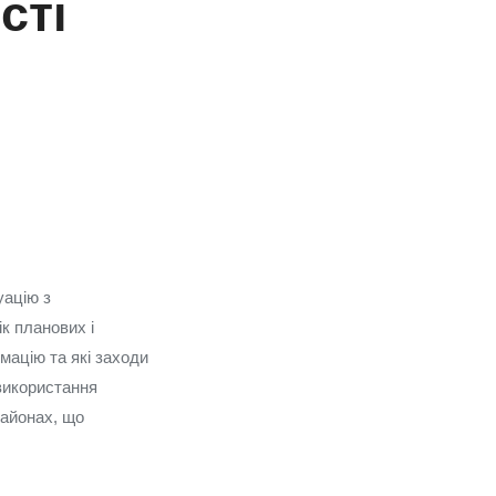
сті
уацію з
к планових і
мацію та які заходи
 використання
районах, що