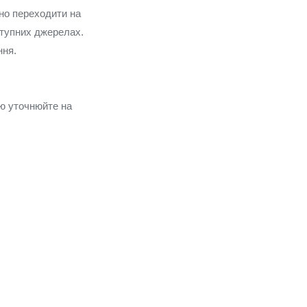
но переходити на
оступних джерелах.
ння.
ію уточнюйте на