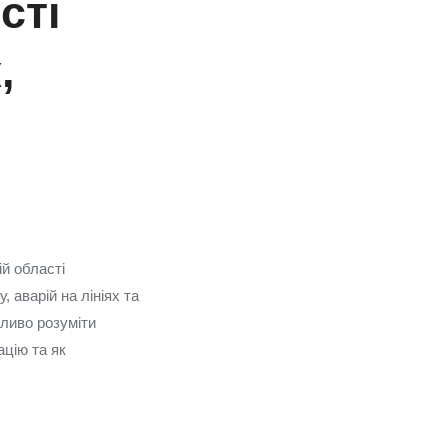
сті
,
ій області
аварій на лініях та
ливо розуміти
ацію та як