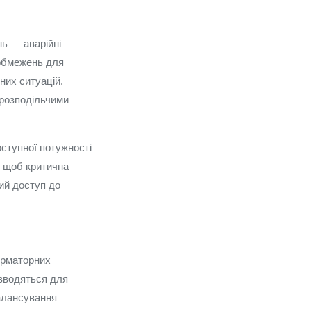
ь — аварійні
 обмежень для
них ситуацій.
 розподільчими
оступної потужності
, щоб критична
ний доступ до
орматорних
 вводяться для
алансування