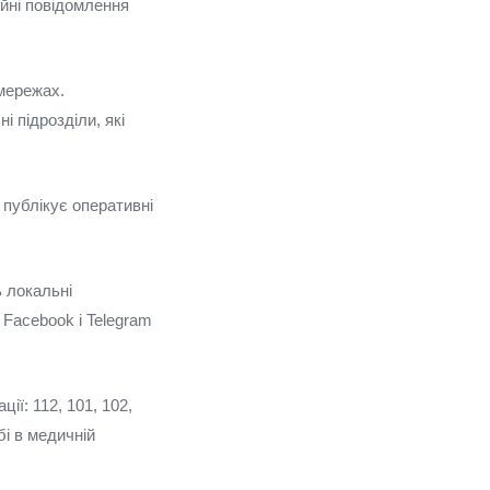
ійні повідомлення
 мережах.
 підрозділи, які
 публікує оперативні
ь локальні
 Facebook і Telegram
ії: 112, 101, 102,
бі в медичній