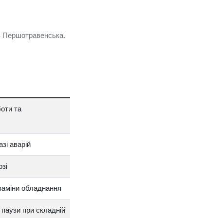
в Першотравенська.
оти та
зі аварій
рзі
 заміни обладнання
 паузи при складній