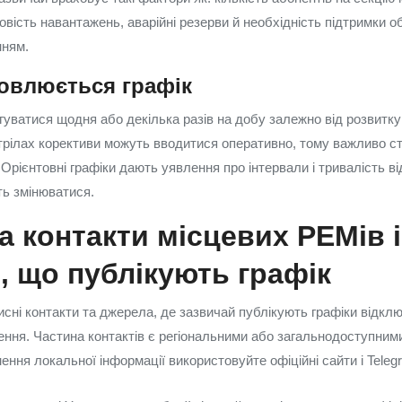
говість навантажень, аварійні резерви й необхідність підтримки об
нням.
новлюється графік
гуватися щодня або декілька разів на добу залежно від розвитку 
трілах корективи можуть вводитися оперативно, тому важливо с
 Орієнтовні графіки дають уявлення про інтервали і тривалість в
ть змінюватися.
а контакти місцевих РЕМів і
, що публікують графік
сні контакти та джерела, де зазвичай публікують графіки відклю
ення. Частина контактів є регіональними або загальнодоступни
ення локальної інформації використовуйте офіційні сайти і Teleg