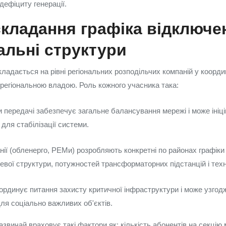
дефіциту генерації.
кладання графіка відключе
альні структури
ладається на рівні регіональних розподільчих компаній у коорди
 регіональною владою. Роль кожного учасника така:
 передачі забезпечує загальне балансування мережі і може ініці
 для стабілізації системи.
нії (обленерго, РЕМи) розробляють конкретні по районах графіки
евої структури, потужностей трансформаторних підстанцій і тех
ординує питання захисту критичної інфраструктури і може узгод
 для соціально важливих об'єктів.
звичай враховує такі фактори як: кількість абонентів на секцію 