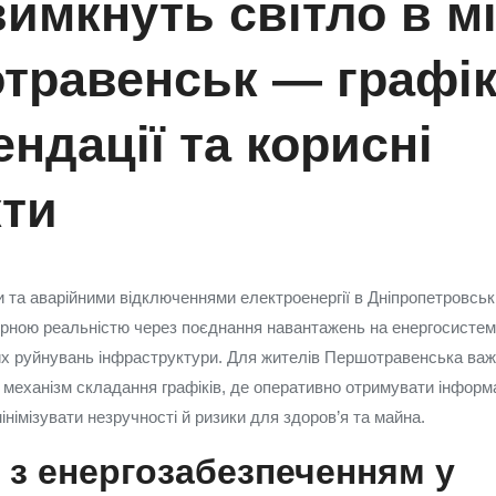
имкнуть світло в мі
травенськ — графік
ндації та корисні
кти
и та аварійними відключеннями електроенергії в Дніпропетровськ
ною реальністю через поєднання навантажень на енергосистему, 
х руйнувань інфраструктури. Для жителів Першотравенська важ
 механізм складання графіків, де оперативно отримувати інформ
інімізувати незручності й ризики для здоров’я та майна.
 з енергозабезпеченням у