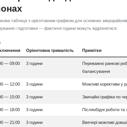
йонах
кова таблиця з орієнтовним графіком для основних мікрорайоні
ування і підготовки — фактичні години можуть відрізнятися.
с
дключення
Орієнтовна тривалість
Примітки
00 — 09:00
3 години
Переважно ранкові роб
балансування
00 — 12:00
3 години
Можливі корективи у ра
00 — 15:00
3 години
Звичайні графіки по че
00 — 18:00
3 години
Післяобідні роботи та
00 — 21:00
3 години
Ввечері можливі довші