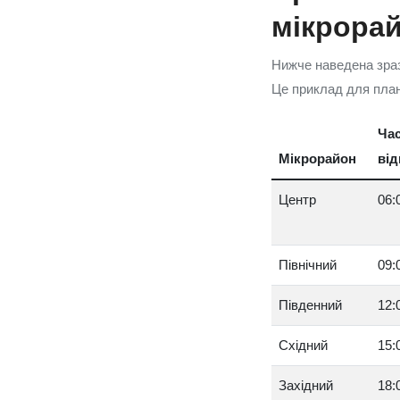
мікрора
Нижче наведена зраз
Це приклад для план
Ча
Мікрорайон
ві
Центр
06:
Північний
09:
Південний
12:
Східний
15:
Західний
18: