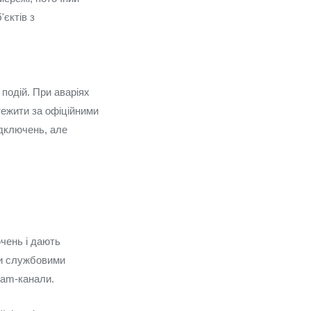
'єктів з
подій. При аваріях
тежити за офіційними
ідключень, але
чень і дають
ми службовими
ram‑канали.