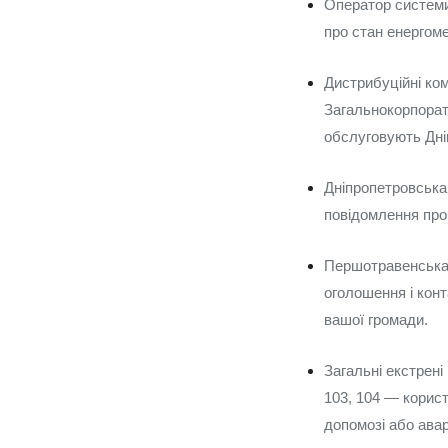
Оператор системи
про стан енергомер
Дистрибуційні ком
Загальнокорпорати
обслуговують Дні
Дніпропетровська 
повідомлення про
Першотравенська м
оголошення і конт
вашої громади.
Загальні екстрені
103, 104 — корист
допомозі або авар