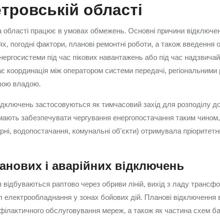
тровській області
 області працює в умовах обмежень. Основні причини відключен
ях, погодні фактори, планові ремонтні роботи, а також введення
енергосистеми під час пікових навантажень або під час надзвичай
ає координація між оператором системи передачі, регіональними
вою владою.
відключень застосовуються як тимчасовий захід для розподілу д
 мають забезпечувати чергування енергопостачання таким чином
арні, водопостачання, комунальні об'єкти) отримувала пріоритет
анових і аварійних відключень
я відбуваються раптово через обриви ліній, вихід з ладу трансф
ал електрообладнання у зонах бойових дій. Планові відключення
філактичного обслуговування мереж, а також як частина схем б