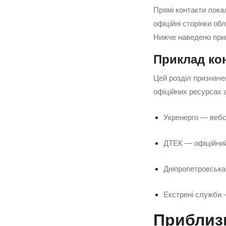
Прямі контакти лока
офіційні сторінки об
Нижче наведено прик
Приклад кон
Цей розділ призначе
офіційних ресурсах а
Укренерго — вебса
ДТЕК — офіційний 
Дніпропетровська
Екстрені служби —
Приблиз