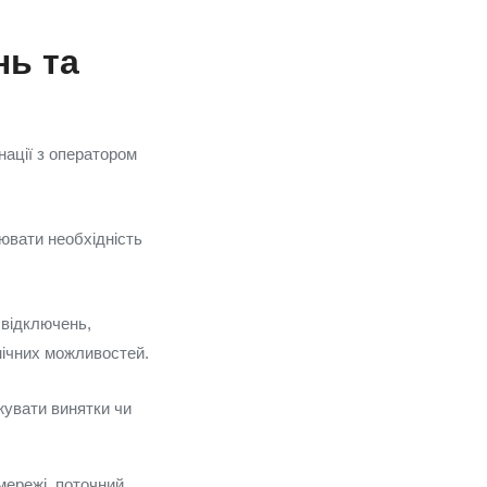
нь та
нації з оператором
ювати необхідність
 відключень,
нічних можливостей.
жувати винятки чи
мережі, поточний