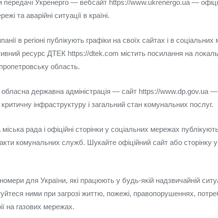
 передачі Укренерго — вебсайт https://www.ukrenergo.ua — офіц
ежі та аварійні ситуації в країні.
панії в регіоні публікують графіки на своїх сайтах і в соціальних
вний ресурс ДТЕК https://dtek.com містить посилання на локальні
пропетровську область.
обласна державна адміністрація — сайт https://www.dp.gov.ua —
 критичну інфраструктуру і загальний стан комунальних послуг.
іська рада і офіційні сторінки у соціальних мережах публікуют
акти комунальних служб. Шукайте офіційний сайт або сторінку у
 номери для України, які працюють у будь‑якій надзвичайній ситуац
уйтеся ними при загрозі життю, пожежі, правопорушеннях, потре
ії на газових мережах.