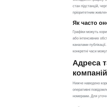
стан підстанцій, чер
пріоритетним живле
Як часто о
Графіки можуть кори
або інтенсивних обс
каналами публікації.
конкретні часи можу
Адреса т
компаній
Нижче наведено кори
оперативні повідомл
номерами. Для уточн