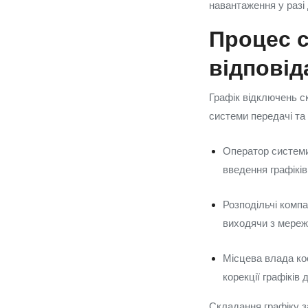
навантаження у разі 
Процес с
відповід
Графік відключень ск
системи передачі та
Оператор системи
введення графіків
Розподільчі компа
виходячи з мереж
Місцева влада ко
корекції графіків
Складання графіку за