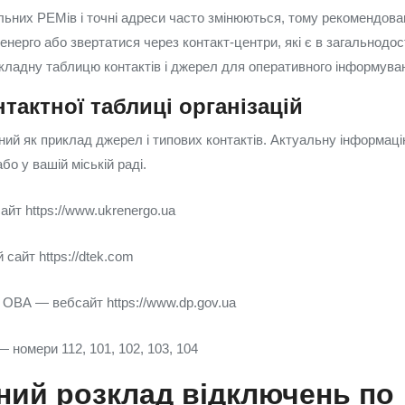
льних РЕМів і точні адреси часто змінюються, тому рекомендова
ленерго або звертатися через контакт‑центри, які є в загальнод
ладну таблицю контактів і джерел для оперативного інформува
тактної таблиці організацій
ний як приклад джерел і типових контактів. Актуальну інформац
бо у вашій міській раді.
йт https://www.ukrenergo.ua
сайт https://dtek.com
 ОВА — вебсайт https://www.dp.gov.ua
 номери 112, 101, 102, 103, 104
ний розклад відключень по