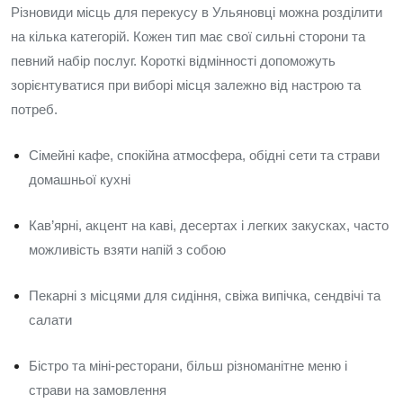
Різновиди місць для перекусу в Ульяновці можна розділити
на кілька категорій. Кожен тип має свої сильні сторони та
певний набір послуг. Короткі відмінності допоможуть
зорієнтуватися при виборі місця залежно від настрою та
потреб.
Сімейні кафе, спокійна атмосфера, обідні сети та страви
домашньої кухні
Кав’ярні, акцент на каві, десертах і легких закусках, часто
можливість взяти напій з собою
Пекарні з місцями для сидіння, свіжа випічка, сендвічі та
салати
Бістро та міні-ресторани, більш різноманітне меню і
страви на замовлення