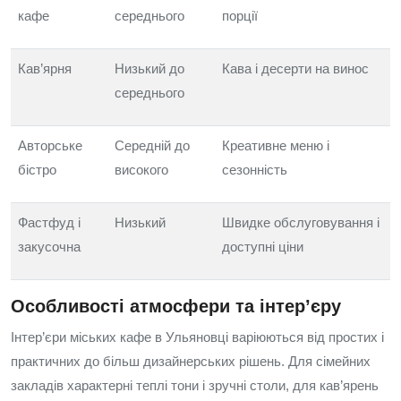
кафе
середнього
порції
Кав’ярня
Низький до
Кава і десерти на винос
середнього
Авторське
Середній до
Креативне меню і
бістро
високого
сезонність
Фастфуд і
Низький
Швидке обслуговування і
закусочна
доступні ціни
Особливості атмосфери та інтер’єру
Інтер’єри міських кафе в Ульяновці варіюються від простих і
практичних до більш дизайнерських рішень. Для сімейних
закладів характерні теплі тони і зручні столи, для кав’ярень