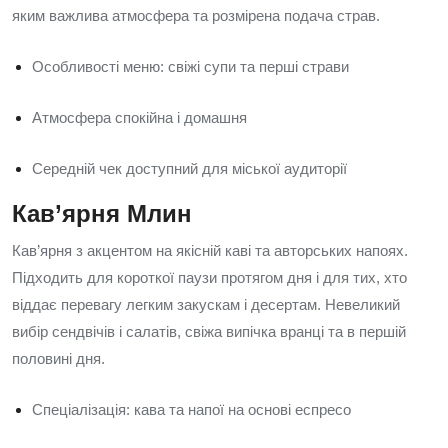
яким важлива атмосфера та розмірена подача страв.
Особливості меню: свіжі супи та перші страви
Атмосфера спокійна і домашня
Середній чек доступний для міської аудиторії
Кав’ярня Млин
Кав’ярня з акцентом на якісній каві та авторських напоях.
Підходить для короткої паузи протягом дня і для тих, хто
віддає перевагу легким закускам і десертам. Невеликий
вибір сендвічів і салатів, свіжа випічка вранці та в першій
половині дня.
Спеціалізація: кава та напої на основі еспресо