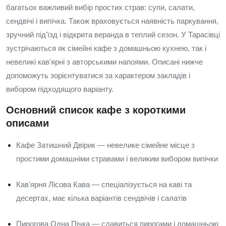
багатьох важливий вибір простих страв: супи, салати,
сендвічі і випічка. Також враховується наявність паркування,
зручний під'їзд і відкрита веранда в теплий сезон. У Тарасівці
зустрічаються як сімейні кафе з домашньою кухнею, так і
невеликі кав'ярні з авторськими напоями. Описані нижче
допоможуть зорієнтуватися за характером закладів і
вибором підходящого варіанту.
Основний список кафе з короткими
описами
Кафе Затишний Двірик — невелике сімейне місце з
простими домашніми стравами і великим вибором випічки
Кав'ярня Лісова Кава — спеціалізується на каві та
десертах, має кілька варіантів сендвічів і салатів
Пирогова Одна Пічка — славиться пирогами і домашньою