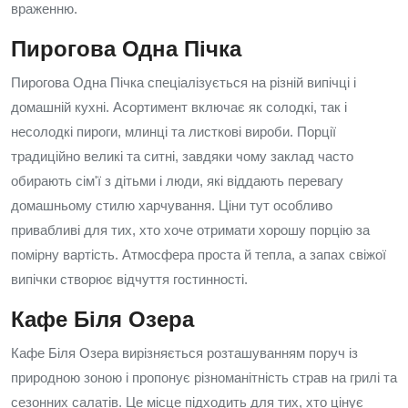
враженню.
Пирогова Одна Пічка
Пирогова Одна Пічка спеціалізується на різній випічці і
домашній кухні. Асортимент включає як солодкі, так і
несолодкі пироги, млинці та листкові вироби. Порції
традиційно великі та ситні, завдяки чому заклад часто
обирають сім'ї з дітьми і люди, які віддають перевагу
домашньому стилю харчування. Ціни тут особливо
привабливі для тих, хто хоче отримати хорошу порцію за
помірну вартість. Атмосфера проста й тепла, а запах свіжої
випічки створює відчуття гостинності.
Кафе Біля Озера
Кафе Біля Озера вирізняється розташуванням поруч із
природною зоною і пропонує різноманітність страв на грилі та
сезонних салатів. Це місце підходить для тих, хто цінує