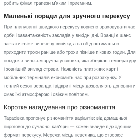
робить фінал трапези м'яким і приємним.
Маленькі поради для зручного перекусу
При плануванні швидкого перекусу корисно враховувати час
доби і завантаженість закладів у вихідні дні. Вранці є шанс
застати свіже випечену випічку, а на обід оптимально
приходити трохи раніше або трохи пізніше пікових годин. Для
поїздок з виносом зручна упаковка, яка зберігає температуру
і зовнішній вигляд страви. Наявність платіжних карт і
мобільних терміналів економить час при розрахунку. У
теплий сезон веранда і відкриті місця дозволяють доповнити
смак їжі атмосферою і свіжим повітрям.
Коротке нагадування про різноманіття
Тарасівка пропонує різноманіття варіантів: від домашньої
пирогової до сучасної кав'ярні — кожен знайде підходящий
формат перекусу. Мережа місць невелика, що створює