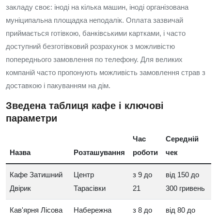
закладу своє: іноді на кілька машин, іноді організована
муніципальна площадка неподалік. Оплата зазвичай
приймається готівкою, банківськими картками, і часто
доступний безготівковий розрахунок з можливістю
попереднього замовлення по телефону. Для великих
компаній часто пропонують можливість замовлення страв з
доставкою і пакуванням на дім.
Зведена таблиця кафе і ключові
параметри
Час
Середній
Назва
Розташування
роботи
чек
Кафе Затишний
Центр
з 9 до
від 150 до
Двірик
Тарасівки
21
300 гривень
Кав'ярня Лісова
Набережна
з 8 до
від 80 до