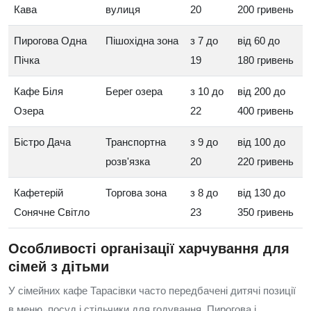
Кава
вулиця
20
200 гривень
Пирогова Одна
Пішохідна зона
з 7 до
від 60 до
Пічка
19
180 гривень
Кафе Біля
Берег озера
з 10 до
від 200 до
Озера
22
400 гривень
Бістро Дача
Транспортна
з 9 до
від 100 до
розв'язка
20
220 гривень
Кафетерій
Торгова зона
з 8 до
від 130 до
Сонячне Світло
23
350 гривень
Особливості організації харчування для
сімей з дітьми
У сімейних кафе Тарасівки часто передбачені дитячі позиції
в меню, посуд і стільчики для годування. Пирогова і