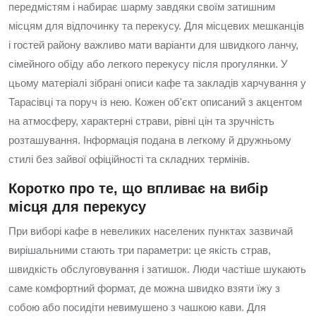
передмістям і набирає шарму завдяки своїм затишним
місцям для відпочинку та перекусу. Для місцевих мешканців
і гостей району важливо мати варіанти для швидкого ланчу,
сімейного обіду або легкого перекусу після прогулянки. У
цьому матеріалі зібрані описи кафе та закладів харчування у
Тарасівці та поруч із нею. Кожен об'єкт описаний з акцентом
на атмосферу, характерні страви, рівні цін та зручність
розташування. Інформація подана в легкому й дружньому
стилі без зайвої офіційності та складних термінів.
Коротко про те, що впливає на вибір
місця для перекусу
При виборі кафе в невеликих населених пунктах зазвичай
вирішальними стають три параметри: це якість страв,
швидкість обслуговування і затишок. Люди частіше шукають
саме комфортний формат, де можна швидко взяти їжу з
собою або посидіти невимушено з чашкою кави. Для