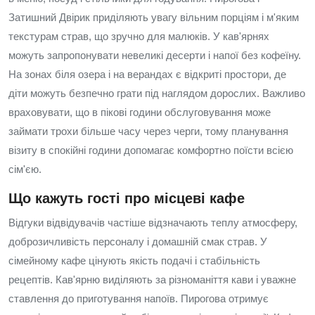
Затишний Двірик приділяють увагу вільним порціям і м'яким
текстурам страв, що зручно для малюків. У кав'ярнях
можуть запропонувати невеликі десерти і напої без кофеїну.
На зонах біля озера і на верандах є відкриті простори, де
діти можуть безпечно грати під наглядом дорослих. Важливо
враховувати, що в пікові години обслуговування може
займати трохи більше часу через черги, тому планування
візиту в спокійні години допомагає комфортно поїсти всією
сім'єю.
Що кажуть гості про місцеві кафе
Відгуки відвідувачів частіше відзначають теплу атмосферу,
доброзичливість персоналу і домашній смак страв. У
сімейному кафе цінують якість подачі і стабільність
рецептів. Кав'ярню виділяють за різноманіття кави і уважне
ставлення до приготування напоїв. Пирогова отримує