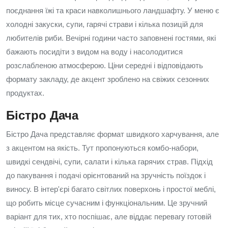
поєднання їжі та краси навколишнього ландшафту. У меню є
холодні закуски, супи, гарячі страви і кілька позицій для
любителів риби. Вечірні години часто заповнені гостями, які
бажають посидіти з видом на воду і насолодитися
розслабленою атмосферою. Ціни середні і відповідають
формату закладу, де акцент зроблено на свіжих сезонних
продуктах.
Бістро Дача
Бістро Дача представляє формат швидкого харчування, але
з акцентом на якість. Тут пропонуються комбо-набори,
швидкі сендвічі, супи, салати і кілька гарячих страв. Підхід
до пакування і подачі орієнтований на зручність поїздок і
виносу. В інтер'єрі багато світлих поверхонь і простої меблі,
що робить місце сучасним і функціональним. Це зручний
варіант для тих, хто поспішає, але віддає перевагу готовій