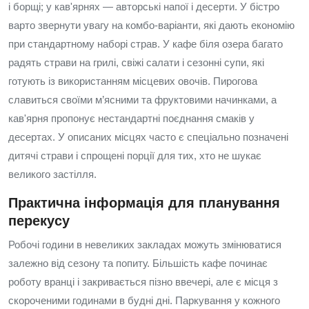
і борщі; у кав'ярнях — авторські напої і десерти. У бістро
варто звернути увагу на комбо-варіанти, які дають економію
при стандартному наборі страв. У кафе біля озера багато
радять страви на грилі, свіжі салати і сезонні супи, які
готують із використанням місцевих овочів. Пирогова
славиться своїми м’ясними та фруктовими начинками, а
кав'ярня пропонує нестандартні поєднання смаків у
десертах. У описаних місцях часто є спеціально позначені
дитячі страви і спрощені порції для тих, хто не шукає
великого застілля.
Практична інформація для планування
перекусу
Робочі години в невеликих закладах можуть змінюватися
залежно від сезону та попиту. Більшість кафе починає
роботу вранці і закривається пізно ввечері, але є місця з
скороченими годинами в будні дні. Паркування у кожного