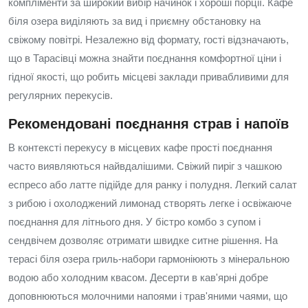
компліменти за широкий вибір начинок і хороші порції. Кафе
біля озера виділяють за вид і приємну обстановку на
свіжому повітрі. Незалежно від формату, гості відзначають,
що в Тарасівці можна знайти поєднання комфортної ціни і
гідної якості, що робить місцеві заклади привабливими для
регулярних перекусів.
Рекомендовані поєднання страв і напоїв
В контексті перекусу в місцевих кафе прості поєднання
часто виявляються найвдалішими. Свіжий пиріг з чашкою
еспресо або латте підійде для ранку і полудня. Легкий салат
з рибою і охолоджений лимонад створять легке і освіжаюче
поєднання для літнього дня. У бістро комбо з супом і
сендвічем дозволяє отримати швидке ситне рішення. На
терасі біля озера гриль-набори гармоніюють з мінеральною
водою або холодним квасом. Десерти в кав'ярні добре
доповнюються молочними напоями і трав'яними чаями, що