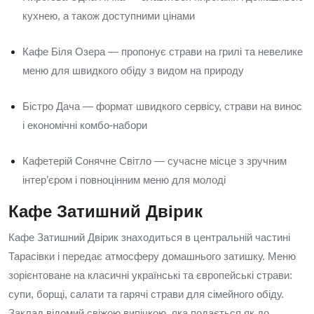
кухнею, а також доступними цінами
Кафе Біля Озера — пропонує страви на грилі та невелике
меню для швидкого обіду з видом на природу
Бістро Дача — формат швидкого сервісу, страви на винос
і економічні комбо-набори
Кафетерій Сонячне Світло — сучасне місце з зручним
інтер’єром і повноцінним меню для молоді
Кафе Затишний Двірик
Кафе Затишний Двірик знаходиться в центральній частині
Тарасівки і передає атмосферу домашнього затишку. Меню
зорієнтоване на класичні українські та європейські страви:
супи, борщі, салати та гарячі страви для сімейного обіду.
Заклад відомий свіжою випічкою, яка подається як до