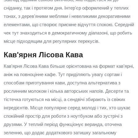
сніданку, так і протягом дня. Інтер'єр оформлений у теплих
тонах, з дерев'яними меблями і невеликими декоративними
елементами, що створює приємне відчуття спокою. Середній
чек тут знаходиться в демократичному діапазоні, що робить
місце підходящим для регулярних перекусів.
Кав'ярня Лісова Кава
Кав'ярня Лісова Кава більше орієнтована на формат кав'ярні,
аніж на повноцінне кафе. Тут приділяють увагу сортам і
способам приготування кави, доступна альтернатива з
рослинним молоком і кілька авторських напоїв. Десерти та
тістечка готуються на місці, а сендвічі збирають із свіжих
інгредієнтів. Місце популярне серед молоді і тих, хто шукає
спокійний простір для роботи з ноутбуком або зустрічі з
друзями. У теплий період функціонує веранда, оточена
зеленню, що додає додаткового затишку загальному