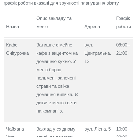
графік роботи вказані для зручності планування візиту.
Опис закладу та
Графік
Назва
меню
Адреса
роботи
Кафе
Затишне сімейне
вул.
09:00–
Снігурочка
кафе з акцентом на
Центральна,
21:00
домашню кухню. У
12
меню борщі,
пельмені, запечені
страви та свіжа
домашня випічка. Є
дитяче меню і сети
на компанію.
Чайхана
Заклад у східному
вул. Лісна, 5
10:00–