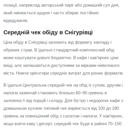
позиції, наприклад авторський пиріг або домашній суп дня,
який змінюється щодня і часто збирає постійних
відвідувачів.
Середній чек обіду в Снігурівці
Ціна обіду в Снігурівці залежить від формату закладу і
обраних страв. В їдальні стандартний комплексний обід
може коштувати доволі бюджетно. В кафе і кав’ярнях ціни
вищі, але залишаються доступними за мірками невеликого
міста. Нижче орієнтири середніх витрат для різних форматів.
В їдальні Центральна середній чек на обід із супом, другим і
напоєм зазвичай становить близько 60–90 гривень в
залежності від порцій і складу. Для бістро і недорогих кафе з
домашньою кухнею типовий чек варіюється від 100 до 180
гривень за повноцінний обід з салатом і напоєм. У кав’ярнях,
якщо взяти каву і десерт, середній чек буде в районі 70–150