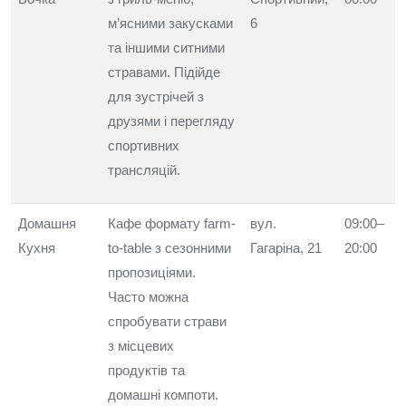
м’ясними закусками
6
та іншими ситними
стравами. Підійде
для зустрічей з
друзями і перегляду
спортивних
трансляцій.
Домашня
Кафе формату farm-
вул.
09:00–
Кухня
to-table з сезонними
Гагаріна, 21
20:00
пропозиціями.
Часто можна
спробувати страви
з місцевих
продуктів та
домашні компоти.