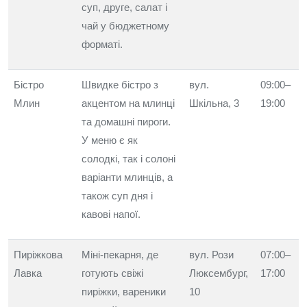
суп, друге, салат і
чай у бюджетному
форматі.
Бістро
Швидке бістро з
вул.
09:00–
Млин
акцентом на млинці
Шкільна, 3
19:00
та домашні пироги.
У меню є як
солодкі, так і солоні
варіанти млинців, а
також суп дня і
кавові напої.
Пиріжкова
Міні-пекарня, де
вул. Рози
07:00–
Лавка
готують свіжі
Люксембург,
17:00
пиріжки, вареники
10