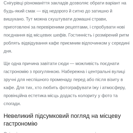
Снігурівці різноманіття закладів дозволяє обрати варіант на
будь-який смак — від недорого й ситно до затишно й
вишукано. Тут можна скуштувати домашні страви,
приготовлені за перевіреними рецептами, і спробувати нові
поєднання від місцевих шефів. Гостинність і розмірений ритм
роблять відвідування кафе приємним відпочинком у середині
дня.
Ще одна причина завітати сюди — можливість поєднати
гастрономію з прогулянкою. Набережна і центральні вулиці
зручні для неспішного променаду перед або після візиту в
кафе. Для тих, хто любить фотографувати їжу і атмосферу,
провінційна естетика місць додасть колориту у фото та
спогади.
Невеликий підсумковий погляд на місцеву
гастрономію