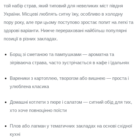
той набір страв, який типовий для невеликих міст півдня
України. Місцеві люблять ситну їжу, особливо в холодну
пору року, але при цьому поступово зростає попит на легкі та
здорові варіанти. Нижче перераховані найбільш популярні
позиції в різних закладах.
Борщ зі сметаною та пампушками — ароматна та
зігріваюча страва, часто зустрічається в кафе і їдальнях
Вареники з картоплею, творогом або вишнею — проста і
улюблена класика
Домашні котлети з пюре і салатом — ситний обід для тих,
хто хоче повноцінно поїсти
Плов або лагман у тематичних закладах на основі східної
кухні