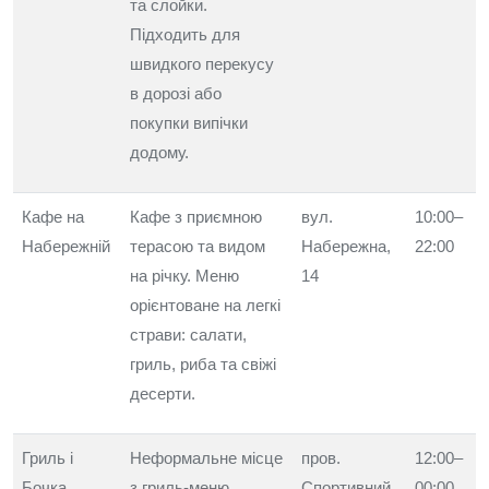
та слойки.
Підходить для
швидкого перекусу
в дорозі або
покупки випічки
додому.
Кафе на
Кафе з приємною
вул.
10:00–
Набережній
терасою та видом
Набережна,
22:00
на річку. Меню
14
орієнтоване на легкі
страви: салати,
гриль, риба та свіжі
десерти.
Гриль і
Неформальне місце
пров.
12:00–
Бочка
з гриль-меню,
Спортивний,
00:00