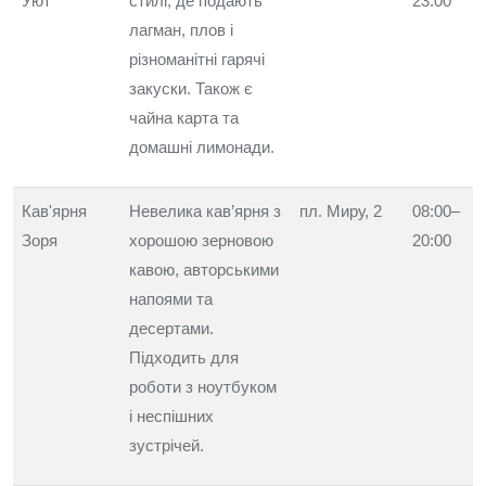
Уют
стилі, де подають
23:00
лагман, плов і
різноманітні гарячі
закуски. Також є
чайна карта та
домашні лимонади.
Кав'ярня
Невелика кав’ярня з
пл. Миру, 2
08:00–
Зоря
хорошою зерновою
20:00
кавою, авторськими
напоями та
десертами.
Підходить для
роботи з ноутбуком
і неспішних
зустрічей.