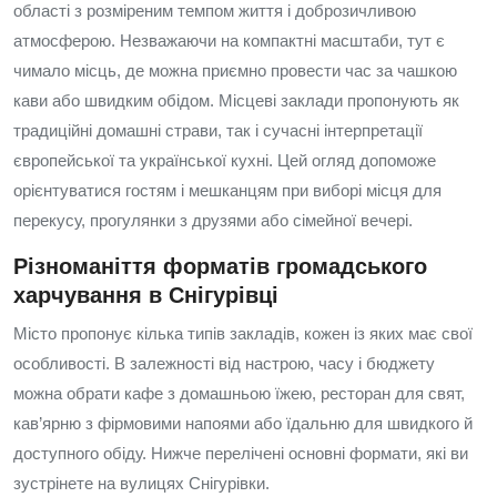
області з розміреним темпом життя і доброзичливою
атмосферою. Незважаючи на компактні масштаби, тут є
чимало місць, де можна приємно провести час за чашкою
кави або швидким обідом. Місцеві заклади пропонують як
традиційні домашні страви, так і сучасні інтерпретації
європейської та української кухні. Цей огляд допоможе
орієнтуватися гостям і мешканцям при виборі місця для
перекусу, прогулянки з друзями або сімейної вечері.
Різноманіття форматів громадського
харчування в Снігурівці
Місто пропонує кілька типів закладів, кожен із яких має свої
особливості. В залежності від настрою, часу і бюджету
можна обрати кафе з домашньою їжею, ресторан для свят,
кав’ярню з фірмовими напоями або їдальню для швидкого й
доступного обіду. Нижче перелічені основні формати, які ви
зустрінете на вулицях Снігурівки.