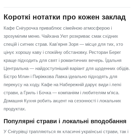
Короткі нотатки про кожен заклад
Кафе Снігурочка приваблює сімейною атмосферою і
зрозумілим меню. Чайхана Уют розкриває смак східних
спецій і ситних страв. Кав'ярня Зоря — місце для тих, хто
цінує хорошу каву і спокійну обстановку. Ресторан Берег
краще підходить для свят і романтичних вечерь. Їдальня
Центральна — найдоступніший варіант для щоденних обідів.
Бістро Млин і Пиріжкова Лавка ідеально підходять для
перекусу на ходу. Кафе на Набережній дарує види і легкі
страви, а Гриль і Бочка — компаніям і любителям м’яса.
Домашня Кухня робить акцент на сезонності і локальних
продуктах.
Популярні страви і локальні вподобання
У Снігурівці трапляються як класичні українські страви, так і