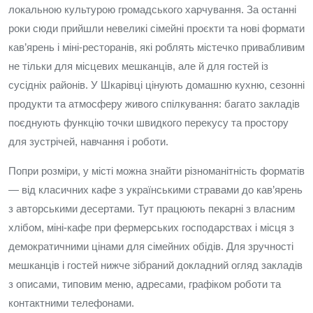
локальною культурою громадського харчування. За останні
роки сюди прийшли невеликі сімейні проєкти та нові формати
кав’ярень і міні-ресторанів, які роблять містечко привабливим
не тільки для місцевих мешканців, але й для гостей із
сусідніх районів. У Шкарівці цінують домашню кухню, сезонні
продукти та атмосферу живого спілкування: багато закладів
поєднують функцію точки швидкого перекусу та простору
для зустрічей, навчання і роботи.
Попри розміри, у місті можна знайти різноманітність форматів
— від класичних кафе з українськими стравами до кав’ярень
з авторськими десертами. Тут працюють пекарні з власним
хлібом, міні-кафе при фермерських господарствах і місця з
демократичними цінами для сімейних обідів. Для зручності
мешканців і гостей нижче зібраний докладний огляд закладів
з описами, типовим меню, адресами, графіком роботи та
контактними телефонами.