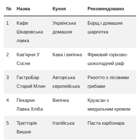
№
Назва
Кухня
Рекомендовано
1
Кафе
Українська
Борщ і домашня
Шкаровська
домашня
шарлотка
лавка
2
Кав’ярня У
Кава і випічка
Фірмовий горіхово-
Сосни
шоколадний раф
3
ГастроБар
Авторська
Ризотто з лісовими
Старий Млин
європейська
грибами
4
Пекарня
Випічка
Круасан з
Лавка Хліба
мигдальним кремом
5
Тратторія
Італійська
Паста карбонара
Вишня