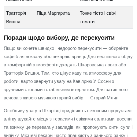
Тратторія
Піца Маргарита
Тонке тісто і свіжі
Вишня
томати
Поради щодо вибору, де перекусити
Якщо ви хочете швидко і недорого перекусити — обирайте
кафе біля вокзалу або пекарню вранці. Для неспішного обіду
в комфортній атмосфері підходять Шкаровська лавка або
Тратторія Вишня. Тим, хто цінує каву та атмосферу для
роботи, варто звернути увагу на Кав’ярню У Сосни з
зручними столами і стабільним інтернетом. Для затишного
вечора з живою музикою гарний вибір — Старий Млин.
Особливу увагу в Шкарівці приділяють сезонним продуктам:
влітку шукайте місця з терасами і свіжими салатами, восени
та взимку це перевага у закладів, які пропонують ситні супи і
випічку. Місцеві пекарні часто працюють з раннього ранку і