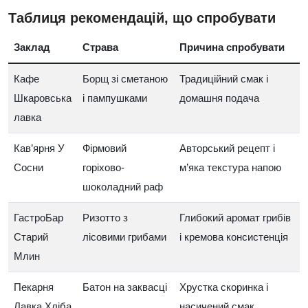
Таблиця рекомендацій, що спробувати
Заклад
Страва
Причина спробувати
Кафе
Борщ зі сметаною
Традиційний смак і
Шкаровська
і пампушками
домашня подача
лавка
Кав’ярня У
Фірмовий
Авторський рецепт і
Сосни
горіхово-
м’яка текстура напою
шоколадний раф
ГастроБар
Ризотто з
Глибокий аромат грибів
Старий
лісовими грибами
і кремова консистенція
Млин
Пекарня
Батон на заквасці
Хрустка скоринка і
Лавка Хліба
насичений смак