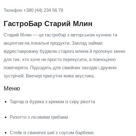
Телефон +380 (44) 234 56 78
ГастроБар Старий Млин
Старий Млин — це гастробар з авторською кухнею та
акцентом на локальні продукти. Заклад займає
відреставровану будівлю старого млина й пропонує меню
для тих, хто хоче не просто перекусити, а повноцінно
повечеряти. Підходить для сімейних заходів і дружніх
зустрічей. Ввечері присутня жива акустика.
Меню
Тартар із буряка з кремом із сиру рікотта
Ризотто з лісовими грибами
Стейк із свинячої шиї з соусом барбекю