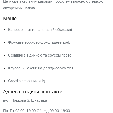
Це місце з сильним кавовим профілем і власною лінійкою
авторських напоїв.
Меню
Еспресо і латте на власній обсмажці
Фірмовий горіхово-шоколадний раф
Сендвічі з індичкою та соусом песто
Круасани і скони на дріжджовому тісті
Смузі з сезонних ягід
Адреса, години, контакти
вул. Паркова 3, Шкарівка
Пн–Пт 08:00–19:00 Сб–Нд 09:00–18:00