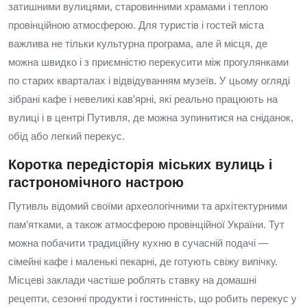
затишними вулицями, старовинними храмами і теплою
провінційною атмосферою. Для туристів і гостей міста
важлива не тільки культурна програма, але й місця, де
можна швидко і з приємністю перекусити між прогулянками
по старих кварталах і відвідуванням музеїв. У цьому огляді
зібрані кафе і невеликі кав’ярні, які реально працюють на
вулиці і в центрі Путивля, де можна зупинитися на сніданок,
обід або легкий перекус.
Коротка передісторія міських вулиць і
гастрономічного настрою
Путивль відомий своїми археологічними та архітектурними
пам’ятками, а також атмосферою провінційної України. Тут
можна побачити традиційну кухню в сучасній подачі —
сімейні кафе і маленькі пекарні, де готують свіжу випічку.
Місцеві заклади частіше роблять ставку на домашні
рецепти, сезонні продукти і гостинність, що робить перекус у