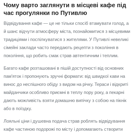
Чому варто заглянути в місцеві кафе під
час прогулянки по Путивлю
Відвідування кафе — це не тільки спосіб втамувати голод, а
й шанс відчути атмосферу міста, познайомитися з місцевими
традиціями і поспілкуватися з жителями. У Путивлі невеликі
сімейні заклади часто передають рецепти з покоління в
покоління, що робить смак страв автентичним і теплим.
Багато кафе розташовані в пішій доступності від основних
пам’яток і пропонують зручні формати: від швидкої кави на
винос до неспішного обіду з видом на річку. Тераси і відкриті
майданчики особливо приємні в теплу пору року, а пекарні
дають можливість взяти домашню випічку з собою на пікнік
або в поїздку.
Лояльні ціни і душевна подача страв роблять відвідування
кафе частиною подорожі по місту і допомагають створити