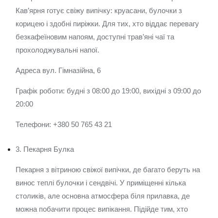
Кав’ярня готує свіжу випічку: круасани, булочки з
корицею і здобні пиріжки. Для тих, хто віддає перевагу
безкафеїновим напоям, доступні трав’яні чаї та
прохолоджувальні напої.
Адреса вул. Гімназійна, 6
Графік роботи: будні з 08:00 до 19:00, вихідні з 09:00 до
20:00
Телефони: +380 50 765 43 21
3. Пекарня Булка
Пекарня з вітриною свіжої випічки, де багато беруть на
винос теплі булочки і сендвічі. У приміщенні кілька
столиків, але основна атмосфера біля прилавка, де
можна побачити процес випікання. Підійде тим, хто