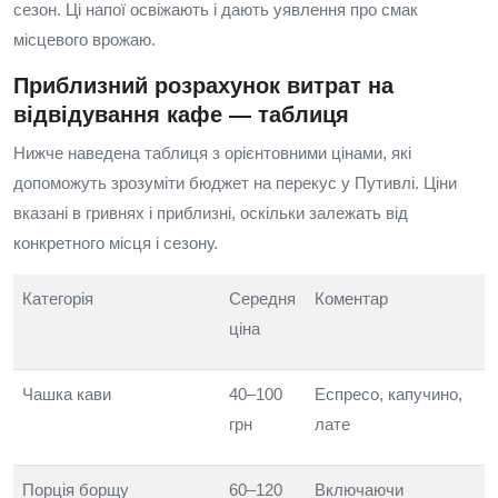
сезон. Ці напої освіжають і дають уявлення про смак
місцевого врожаю.
Приблизний розрахунок витрат на
відвідування кафе — таблиця
Нижче наведена таблиця з орієнтовними цінами, які
допоможуть зрозуміти бюджет на перекус у Путивлі. Ціни
вказані в гривнях і приблизні, оскільки залежать від
конкретного місця і сезону.
Категорія
Середня
Коментар
ціна
Чашка кави
40–100
Еспресо, капучино,
грн
лате
Порція борщу
60–120
Включаючи