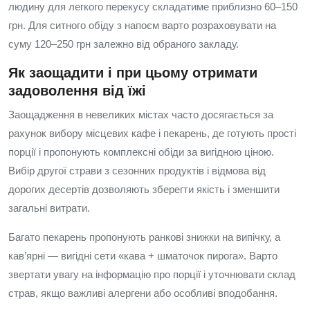
людину для легкого перекусу складатиме приблизно 60–150
грн. Для ситного обіду з напоєм варто розраховувати на
суму 120–250 грн залежно від обраного закладу.
Як заощадити і при цьому отримати
задоволення від їжі
Заощадження в невеликих містах часто досягається за
рахунок вибору місцевих кафе і пекарень, де готують прості
порції і пропонують комплексні обіди за вигідною ціною.
Вибір другої страви з сезонних продуктів і відмова від
дорогих десертів дозволяють зберегти якість і зменшити
загальні витрати.
Багато пекарень пропонують ранкові знижки на випічку, а
кав’ярні — вигідні сети «кава + шматочок пирога». Варто
звертати увагу на інформацію про порції і уточнювати склад
страв, якщо важливі алергени або особливі вподобання.