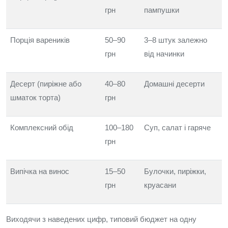
грн
пампушки
Порція вареників
50–90
3–8 штук залежно
грн
від начинки
Десерт (пиріжне або
40–80
Домашні десерти
шматок торта)
грн
Комплексний обід
100–180
Суп, салат і гаряче
грн
Випічка на винос
15–50
Булочки, пиріжки,
грн
круасани
Виходячи з наведених цифр, типовий бюджет на одну