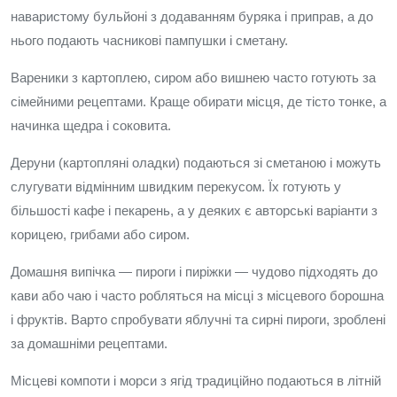
наваристому бульйоні з додаванням буряка і приправ, а до
нього подають часникові пампушки і сметану.
Вареники з картоплею, сиром або вишнею часто готують за
сімейними рецептами. Краще обирати місця, де тісто тонке, а
начинка щедра і соковита.
Деруни (картопляні оладки) подаються зі сметаною і можуть
слугувати відмінним швидким перекусом. Їх готують у
більшості кафе і пекарень, а у деяких є авторські варіанти з
корицею, грибами або сиром.
Домашня випічка — пироги і пиріжки — чудово підходять до
кави або чаю і часто робляться на місці з місцевого борошна
і фруктів. Варто спробувати яблучні та сирні пироги, зроблені
за домашніми рецептами.
Місцеві компоти і морси з ягід традиційно подаються в літній