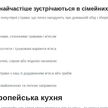
 найчастіше зустрічаються в сімейни
популярні страви, що легко нагадують про домашній обід і збері
очами, сезонними травами і м'ясом
котлети і тушковані варіанти м'яса
плею, сиром або ягідною начинкою
 страви з каш із додаванням м'яса або грибів
 майонезною та легкою заправкою
вропейська кухня
 європейських страв місто пропонує кілька місць, де можна взят