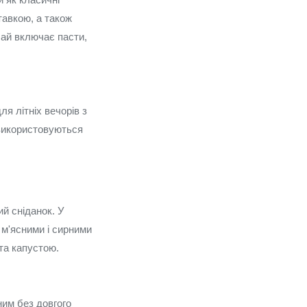
тавкою, а також
ай включає пасти,
ля літніх вечорів з
 використовуються
ий сніданок. У
з м'ясними і сирними
та капустою.
ним без довгого