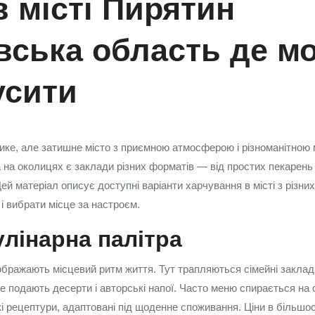
 місті Пирятин
вська область де м
усити
ке, але затишне місто з приємною атмосферою і різноманітною
а на околицях є заклади різних форматів — від простих пекарень
й матеріал описує доступні варіанти харчування в місті з різних
і вибрати місце за настроєм.
улінарна палітра
ображають місцевий ритм життя. Тут трапляються сімейні закла
 де подають десерти і авторські напої. Часто меню спирається на 
і рецептури, адаптовані під щоденне споживання. Ціни в більшос