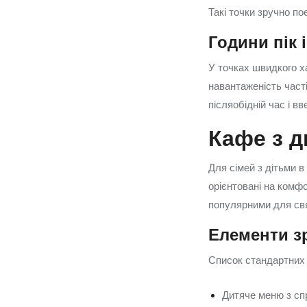
Такі точки зручно п
Години пік 
У точках швидкого ха
навантаженість часті
післяобідній час і в
Кафе з д
Для сімей з дітьми в
орієнтовані на комфо
популярними для свя
Елементи зр
Список стандартних 
Дитяче меню з сп