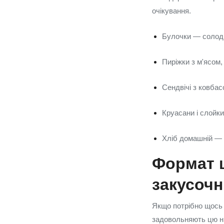
очікування.
Булочки — солодкі
Пиріжки з м'ясом
Сендвічі з ковбас
Круасани і слойк
Хліб домашній — 
Формат ш
закусочн
Якщо потрібно щось н
задовольняють цю ні