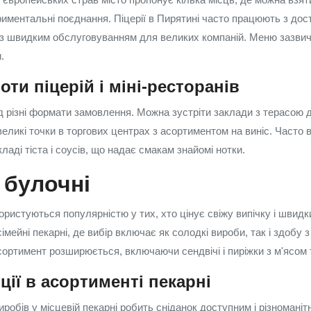
ериментальні поєднання. Піцерії в Пирятині часто працюють з дос
з швидким обслуговуванням для великих компаній. Меню зазвич
.
ти піцерій і міні-ресторанів
ід різні формати замовлення. Можна зустріти заклади з терасою д
великі точки в торгових центрах з асортиментом на виніс. Часто
кладі тіста і соусів, що надає смакам знайомі нотки.
і булочні
ристуються популярністю у тих, хто цінує свіжу випічку і швидк
мейні пекарні, де вибір включає як солодкі вироби, так і здобу 
сортимент розширюється, включаючи сендвічі і пиріжки з м'ясом 
ції в асортименті пекарні
робів у місцевій пекарні робить сніданок доступним і різноманіт