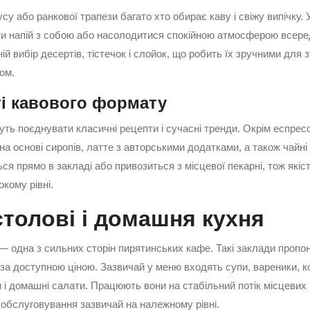
су або ранкової трапези багато хто обирає каву і свіжу випічку. 
ти напій з собою або насолодитися спокійною атмосферою всеред
ій вибір десертів, тістечок і слойок, що робить їх зручними для з
ом.
і кавового формату
гнуть поєднувати класичні рецепти і сучасні тренди. Окрім еспрес
на основі сиропів, латте з авторськими додатками, а також чайні
ься прямо в закладі або привозиться з місцевої пекарні, тож якість
кому рівні.
столові і домашня кухня
 одна з сильних сторін пирятинських кафе. Такі заклади пропо
 за доступною ціною. Зазвичай у меню входять супи, вареники, ко
и і домашні салати. Працюють вони на стабільний потік місцевих
 обслуговування зазвичай на належному рівні.