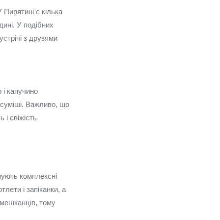
У Пирятині є кілька
ині. У подібних
устрічі з друзями
о і капучино
 суміші. Важливо, що
 і свіжість
нують комплексні
тлети і запіканки, а
 мешканців, тому