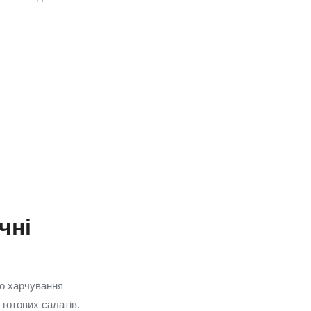
чні
го харчування
готових салатів.