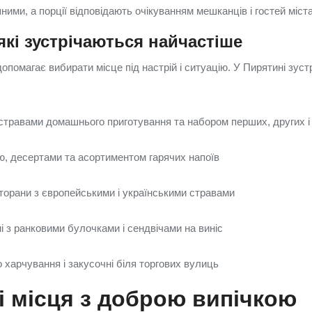
ими, а порції відповідають очікуванням мешканців і гостей міста
які зустрічаються найчастіше
помагає вибирати місце під настрій і ситуацію. У Пирятині зуст
 стравами домашнього приготування та набором перших, других і 
ою, десертами та асортиментом гарячих напоїв
есторани з європейськими і українськими стравами
і з ранковими булочками і сендвічами на виніс
 харчування і закусочні біля торгових вулиць
 і місця з доброю випічкою