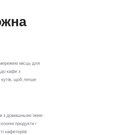
ожна
 мережею місць для
 до кафе з
 кутів, щоб легше
ди з домашньою їжею
сезонні продукти і
ті кафетеріїв