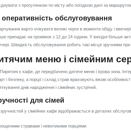
оєднувати з прогулянкою по місту або поїздкою далі за маршруто
і оперативність обслуговування
рчування варто очікувати великі черги в моменти обіду і ввечері.
ше припадає на проміжок з 12 до 14 години. У вихідні більше акт
вечері. Швидкість обслуговування робить такі місця зручними пр
итячим меню і сімейним се
 Пирятині є кафе, де передбачено дитяче меню і ігрова зона. Інте
рт і безпеку, а порції і склад страв враховують вікові особливост
ткування днів народження і сімейних зустрічей.
учності для сімей
зручностей у сімейних кафе відображається в деталях обслугов
рощеними стравами і невеликими порціями