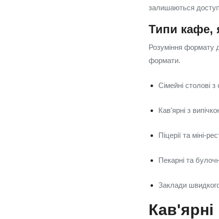
залишаються доступн
Типи кафе, 
Розуміння формату до
формати.
Сімейні столові з
Кав'ярні з випічк
Піцерії та міні-р
Пекарні та булочн
Заклади швидкого
Кав'ярні