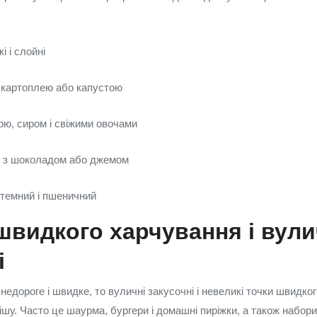
 і слойні
, картоплею або капустою
ою, сиром і свіжими овочами
и з шоколадом або джемом
темний і пшеничний
видкого харчування і вули
і
едороге і швидке, то вуличні закусочні і невеликі точки швидко
шу. Часто це шаурма, бургери і домашні пиріжки, а також набори 