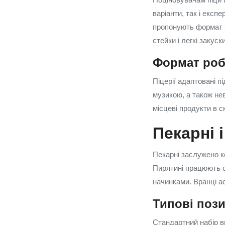
варіанти, так і експ
пропонують формат 
стейки і легкі закуски
Формат робо
Піцерії адаптовані п
музикою, а також не
місцеві продукти в с
Пекарні 
Пекарні заслужено ко
Пирятині працюють сі
начинками. Вранці а
Типові пози
Стандартний набір ви