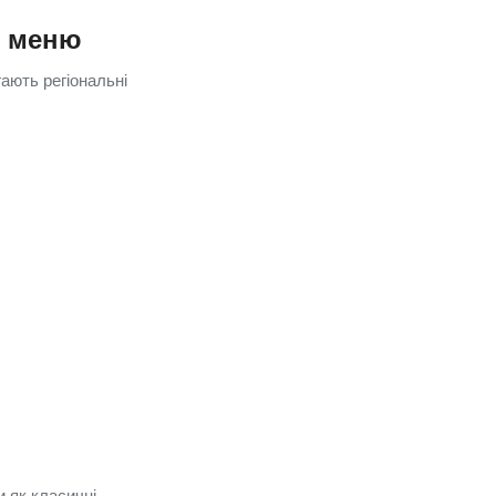
х меню
гають регіональні
и як класичні