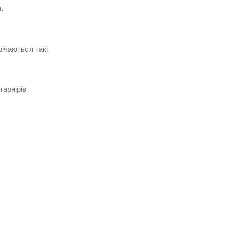
.
річаються такі
гарнірів