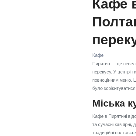
Кафе в
Полта
перек
Кафе
Пирятин — це невели
перекусу. У центрі т
повноцінним меню. Це
було зорієнтуватися 
Міська к
Кафе в Пирятині від
та сучасні кав'ярні,
традиційні полтавськ