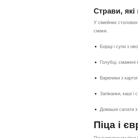
Страви, які
У сімейних столових 
смаки.
Борщі і супи з ов
Голубці, смажені 
Вареники з карто
Запіканки, каші і
Домашні салати з
Піца і є
Поціновувачам піци і