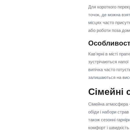
Для короткого переку
точок, де можна взя
місцях часто присутн
або роботи поза дом
Особливост
Кав'ярні в місті пра
зустрічаються напої 
випічка часто готуєт
залишаються на висо
Сімейні 
Сімейна атмосфера —
обіди і набори страв
також сезонні гарнір
комфорт і швидкість