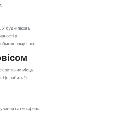
м.
 У будні пікова
ивності в
и обмеженому часі.
рвісом
р'єри таких місць
і. Це робить їх
ування і атмосфері.