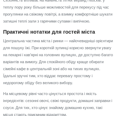
Сезонність впливає на наявність літніх веранд і кіосків: у
теплу пору року більше можливостей для перекусу під час
прогулянки на свіжому повітрі, а взимку комфортніше шукати
затишні теплі зали з гарячими супами і випічкою.
Практичні нотатки для гостей міста
Центральна частина міста і ринки — найочевидніші орієнтири
для пошуку їжі. При короткій зупинці корисно звернути увагу
на пекарні і кав’ярні на головних вулицях, де доступно багато
варіантів на вимогу. Для спокійного обіду краще обирати
сімейні кафе в центральній зоні або на тихих вулицях.
Їдальні зручні тим, хто віддає перевагу простому і
недорогому обіду без великого вибору.
На місцевому рівні часто цінується простота і якість
інгредієнтів: сезонні овочі, свіжі продукти, домашні заправки і
соуси. Для тих, хто цінує знайому домашню кухню, такі
місця стають приємним відкриттям.