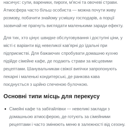
насичує: супи, вареники, пироги, м’ясні та овочеві страви.
Атмосфера часто більш особиста — можна почути живу
розмову, побачити знайому усмішку господарів, а порції
зазвичай не прагнуть виглядати маленькими заради ефекту.
Для тих, хто цінує швидке обслуговування і доступні ціни, у
місті є варіанти від невеликої кав’ярні до їдальні при
підприємстві. Для бажаючих спробувати домашню кухню
підійде сімейне кафе, де подають страви за місцевими
рецептами. Шанувальникам свіжої випічки запропонують
пекарні і маленькі кондитерські, де ранкова кава
поєднується з щойно спеченою булочкою.
Основні типи місць для перекусу
Сімейні кафе та забігайлівки — невеликі заклади з
домашньою атмосферою, де готують за сімейними
рецептами і часто змінюють меню в залежності від сезону.