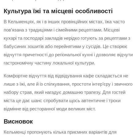
Культура їжі та місцеві особливості
В Кельменцях, як і в інших провінційних містах, їжа часто
пов’язана з традиціями і сімейними рецептами. Місцеві
кухарі та господарі закладів нерідко готують за рецептами з
бабусиних зошитів або перейнятими у сусідів. Це створює
відчуття причетності до регіональної кухні і дозволяє відчути
гастрономічну частину локальної культури.
Комфортне відчуття від відвідування кафе складається не
лише з їжі, але й із спілкування, простоти інтер’єру і звичного
набору страв, який нагадує домашню трапезу. Для гостей
міста це дає шанс спробувати щось автентичне і трохи
відмінне від ресторанної моди великих міст.
Висновок
Кельменці пропонують кілька приємних варіантів для