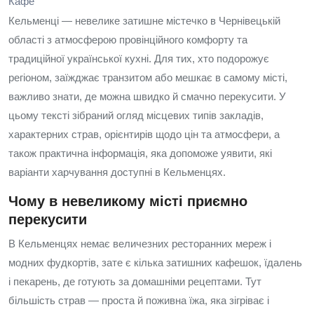
Кафе
Кельменці — невелике затишне містечко в Чернівецькій
області з атмосферою провінційного комфорту та
традиційної української кухні. Для тих, хто подорожує
регіоном, заїжджає транзитом або мешкає в самому місті,
важливо знати, де можна швидко й смачно перекусити. У
цьому тексті зібраний огляд місцевих типів закладів,
характерних страв, орієнтирів щодо цін та атмосфери, а
також практична інформація, яка допоможе уявити, які
варіанти харчування доступні в Кельменцях.
Чому в невеликому місті приємно
перекусити
В Кельменцях немає величезних ресторанних мереж і
модних фудкортів, зате є кілька затишних кафешок, їдалень
і пекарень, де готують за домашніми рецептами. Тут
більшість страв — проста й поживна їжа, яка зігріває і