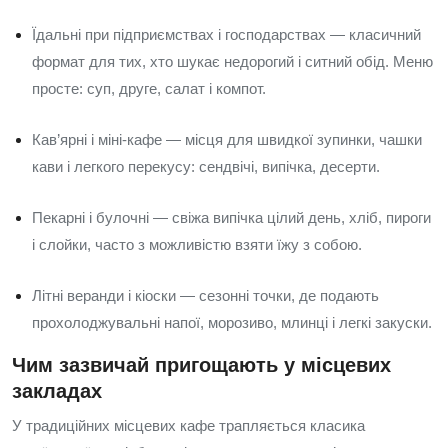
Їдальні при підприємствах і господарствах — класичний
формат для тих, хто шукає недорогий і ситний обід. Меню
просте: суп, друге, салат і компот.
Кав’ярні і міні-кафе — місця для швидкої зупинки, чашки
кави і легкого перекусу: сендвічі, випічка, десерти.
Пекарні і булочні — свіжа випічка цілий день, хліб, пироги
і слойки, часто з можливістю взяти їжу з собою.
Літні веранди і кіоски — сезонні точки, де подають
прохолоджувальні напої, морозиво, млинці і легкі закуски.
Чим зазвичай пригощають у місцевих
закладах
У традиційних місцевих кафе трапляється класика