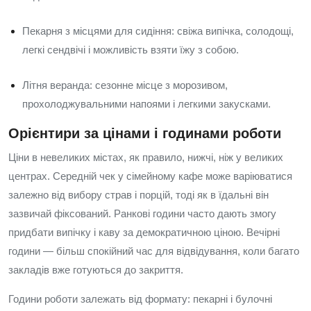
Пекарня з місцями для сидіння: свіжа випічка, солодощі,
легкі сендвічі і можливість взяти їжу з собою.
Літня веранда: сезонне місце з морозивом,
прохолоджувальними напоями і легкими закусками.
Орієнтири за цінами і годинами роботи
Ціни в невеликих містах, як правило, нижчі, ніж у великих
центрах. Середній чек у сімейному кафе може варіюватися
залежно від вибору страв і порцій, тоді як в їдальні він
зазвичай фіксований. Ранкові години часто дають змогу
придбати випічку і каву за демократичною ціною. Вечірні
години — більш спокійний час для відвідування, коли багато
закладів вже готуються до закриття.
Години роботи залежать від формату: пекарні і булочні