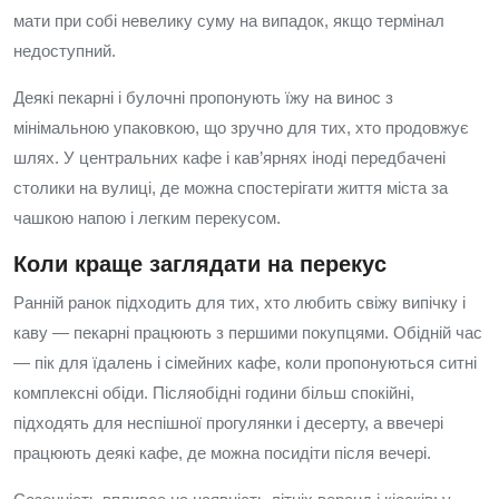
мати при собі невелику суму на випадок, якщо термінал
недоступний.
Деякі пекарні і булочні пропонують їжу на винос з
мінімальною упаковкою, що зручно для тих, хто продовжує
шлях. У центральних кафе і кав’ярнях іноді передбачені
столики на вулиці, де можна спостерігати життя міста за
чашкою напою і легким перекусом.
Коли краще заглядати на перекус
Ранній ранок підходить для тих, хто любить свіжу випічку і
каву — пекарні працюють з першими покупцями. Обідній час
— пік для їдалень і сімейних кафе, коли пропонуються ситні
комплексні обіди. Післяобідні години більш спокійні,
підходять для неспішної прогулянки і десерту, а ввечері
працюють деякі кафе, де можна посидіти після вечері.