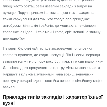
площі часто розташовані невеликі заклади з видом на
вулицю. Поруч з ринком і автостанцією теж знаходяться
точки харчування для тих, хто торгує або приїжджає
автобусом. Біля шкіл і районів, де мешкають пенсіонери,
трапляються їдальні та сімейні кафе, орієнтовані на звичну
домашню їжу.
Пекарні і булочні найчастіше зосереджені по головних
торгових вулицях, де ходять покупці. Літні кіоски і веранди
з’являються у теплу пору року біля парків і місць відпочинку.
Для пішохідних прогулянок по центру міста можна скласти
маршрут з кількома зупинками: кава вранці, невеликий
перекус у пекарні вдень і спокійна вечеря в сімейному кафе
ввечері.
Приклади типів закладів і характер їхньої
кухні