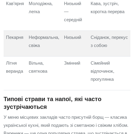
Кав’ярня
Молодіжна,
Низький
Кава, зустріч,
легка
—
коротка перерва
середній
Пекарня
Неформальна,
Низький
Сніданок, перекус
свіжа
з собою
Літня
Вільна,
Змінний
Сімейний
веранда
святкова
відпочинок,
прогулянка
Типові страви та напої, які часто
зустрічаються
У меню місцевих закладів часто присутній борщ — класика
української кухні, який подають зі сметаною і свіжим хлібом.
Вареники — ще одна популярна страва, що зустрічається в