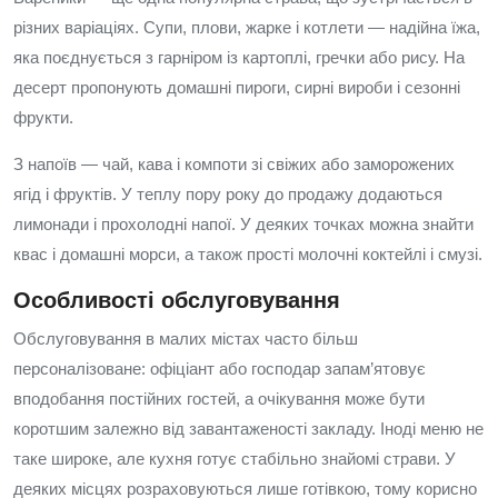
різних варіаціях. Супи, плови, жарке і котлети — надійна їжа,
яка поєднується з гарніром із картоплі, гречки або рису. На
десерт пропонують домашні пироги, сирні вироби і сезонні
фрукти.
З напоїв — чай, кава і компоти зі свіжих або заморожених
ягід і фруктів. У теплу пору року до продажу додаються
лимонади і прохолодні напої. У деяких точках можна знайти
квас і домашні морси, а також прості молочні коктейлі і смузі.
Особливості обслуговування
Обслуговування в малих містах часто більш
персоналізоване: офіціант або господар запам’ятовує
вподобання постійних гостей, а очікування може бути
коротшим залежно від завантаженості закладу. Іноді меню не
таке широке, але кухня готує стабільно знайомі страви. У
деяких місцях розраховуються лише готівкою, тому корисно