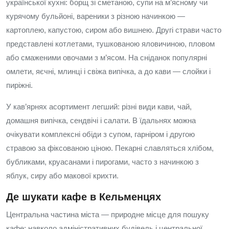
української кухні: борщ зі сметаною, супи на м’ясному чи
курячому бульйоні, вареники з різною начинкою —
картоплею, капустою, сиром або вишнею. Другі страви часто
представлені котлетами, тушкованою яловичиною, пловом
або смаженими овочами з м’ясом. На сніданок популярні
омлети, яєчні, млинці і свіжа випічка, а до кави — слойки і
пиріжні.
У кав’ярнях асортимент легший: різні види кави, чай,
домашня випічка, сендвічі і салати. В їдальнях можна
очікувати комплексні обіди з супом, гарніром і другою
стравою за фіксованою ціною. Пекарні славляться хлібом,
бубликами, круасанами і пирогами, часто з начинкою з
яблук, сиру або макової крихти.
Де шукати кафе в Кельменцях
Центральна частина міста — природне місце для пошуку
кафе: навколо адміністративних будівель і центральної