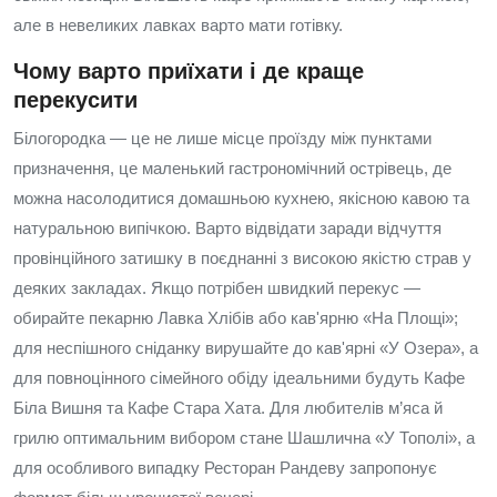
але в невеликих лавках варто мати готівку.
Чому варто приїхати і де краще
перекусити
Білогородка — це не лише місце проїзду між пунктами
призначення, це маленький гастрономічний острівець, де
можна насолодитися домашньою кухнею, якісною кавою та
натуральною випічкою. Варто відвідати заради відчуття
провінційного затишку в поєднанні з високою якістю страв у
деяких закладах. Якщо потрібен швидкий перекус —
обирайте пекарню Лавка Хлібів або кав'ярню «На Площі»;
для неспішного сніданку вирушайте до кав'ярні «У Озера», а
для повноцінного сімейного обіду ідеальними будуть Кафе
Біла Вишня та Кафе Стара Хата. Для любителів м’яса й
грилю оптимальним вибором стане Шашлична «У Тополі», а
для особливого випадку Ресторан Рандеву запропонує