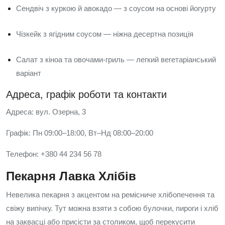
Сендвіч з куркою й авокадо — з соусом на основі йогурту
Чізкейк з ягідним соусом — ніжна десертна позиція
Салат з кіноа та овочами-гриль — легкий вегетаріанський
варіант
Адреса, графік роботи та контакти
Адреса: вул. Озерна, 3
Графік: Пн 09:00–18:00, Вт–Нд 08:00–20:00
Телефон: +380 44 234 56 78
Пекарня Лавка Хлібів
Невелика пекарня з акцентом на ремісниче хлібопечення та
свіжу випічку. Тут можна взяти з собою булочки, пироги і хліб
на заквасці або присісти за столиком, щоб перекусити