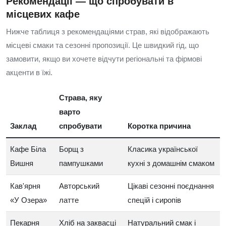
Рекомендації — що спробувати в
місцевих кафе
Нижче таблиця з рекомендаціями страв, які відображають
місцеві смаки та сезонні пропозиції. Це швидкий гід, що
замовити, якщо ви хочете відчути регіональні та фірмові
акценти в їжі.
Страва, яку
варто
Заклад
спробувати
Коротка причина
Кафе Біла
Борщ з
Класика української
Вишня
пампушками
кухні з домашнім смаком
Кав'ярня
Авторський
Цікаві сезонні поєднання
«У Озера»
латте
спецій і сиропів
Пекарня
Хліб на заквасці
Натуральний смак і