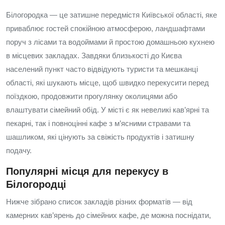
Білогородка — це затишне передмістя Київської області, яке
приваблює гостей спокійною атмосферою, ландшафтами
поруч з лісами та водоймами й простою домашньою кухнею
в місцевих закладах. Завдяки близькості до Києва
населений пункт часто відвідують туристи та мешканці
області, які шукають місце, щоб швидко перекусити перед
поїздкою, продовжити прогулянку околицями або
влаштувати сімейний обід. У місті є як невеликі кав’ярні та
пекарні, так і повноцінні кафе з м’ясними стравами та
шашликом, які цінують за свіжість продуктів і затишну
подачу.
Популярні місця для перекусу в
Білогородці
Нижче зібрано список закладів різних форматів — від
камерних кав’ярень до сімейних кафе, де можна поснідати,