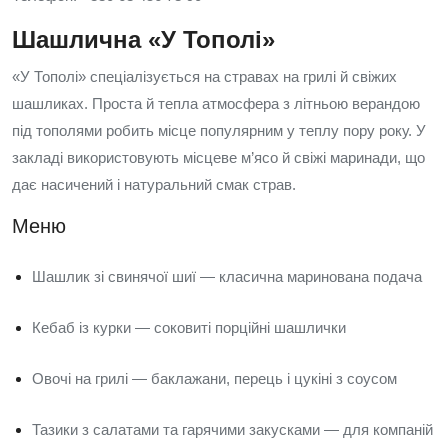
Шашлична «У Тополі»
«У Тополі» спеціалізується на стравах на грилі й свіжих
шашликах. Проста й тепла атмосфера з літньою верандою
під тополями робить місце популярним у теплу пору року. У
закладі використовують місцеве м’ясо й свіжі маринади, що
дає насичений і натуральний смак страв.
Меню
Шашлик зі свинячої шиї — класична маринована подача
Кебаб із курки — соковиті порційні шашлички
Овочі на грилі — баклажани, перець і цукіні з соусом
Тазики з салатами та гарячими закусками — для компаній