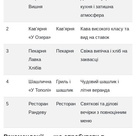
Вишня
кухня і затишна
атмосфера
2
Кав'ярня
Кав'ярня
Кава високого класу та
«У Озера»
вид на ставок
3
Пекарня
Пекарня
Свіжа випічка і хліб на
Лавка
заквасці
Хлібів
4
Шашлична
Гриль і
Чудовий шашлик і
«У Тополі»
шашлик
літня веранда
5
Ресторан
Ресторан
Святкові та ділові
Рандеву
вечірки з повноцінним
меню