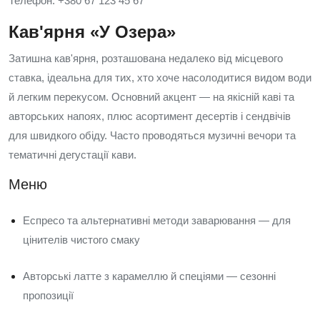
Телефон: +380 67 123 45 67
Кав'ярня «У Озера»
Затишна кав'ярня, розташована недалеко від місцевого
ставка, ідеальна для тих, хто хоче насолодитися видом води
й легким перекусом. Основний акцент — на якісній каві та
авторських напоях, плюс асортимент десертів і сендвічів
для швидкого обіду. Часто проводяться музичні вечори та
тематичні дегустації кави.
Меню
Еспресо та альтернативні методи заварювання — для
цінителів чистого смаку
Авторські латте з карамеллю й спеціями — сезонні
пропозиції