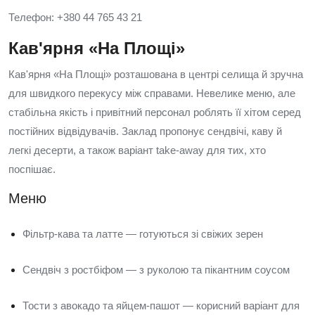
Телефон: +380 44 765 43 21
Кав'ярня «На Площі»
Кав'ярня «На Площі» розташована в центрі селища й зручна
для швидкого перекусу між справами. Невелике меню, але
стабільна якість і привітний персонал роблять її хітом серед
постійних відвідувачів. Заклад пропонує сендвічі, каву й
легкі десерти, а також варіант take-away для тих, хто
поспішає.
Меню
Фільтр-кава та латте — готуються зі свіжих зерен
Сендвіч з ростбіфом — з руколою та пікантним соусом
Тости з авокадо та яйцем-пашот — корисний варіант для