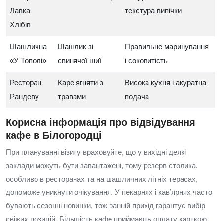
Лавка
текстура випічки
Хлібів
Шашлична
Шашлик зі
Правильне маринування
«У Тополі»
свинячої шиї
і соковитість
Ресторан
Каре ягняти з
Висока кухня і акуратна
Рандеву
травами
подача
Корисна інформація про відвідування
кафе в Білогородці
При плануванні візиту враховуйте, що у вихідні деякі
заклади можуть бути завантажені, тому резерв столика,
особливо в ресторанах та на шашличних літніх терасах,
допоможе уникнути очікування. У пекарнях і кав’ярнях часто
бувають сезонні новинки, тож ранній прихід гарантує вибір
свіжих позицій. Більшість кафе приймають оплату карткою,