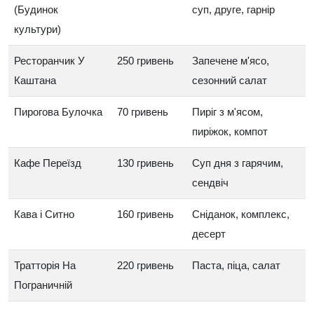
(Будинок
суп, друге, гарнір
культури)
Ресторанчик У
250 гривень
Запечене м'ясо,
Каштана
сезонний салат
Пирогова Булочка
70 гривень
Пиріг з м'ясом,
пиріжок, компот
Кафе Переїзд
130 гривень
Суп дня з гарячим,
сендвіч
Кава і Ситно
160 гривень
Сніданок, комплекс,
десерт
Тратторія На
220 гривень
Паста, піца, салат
Пограничній