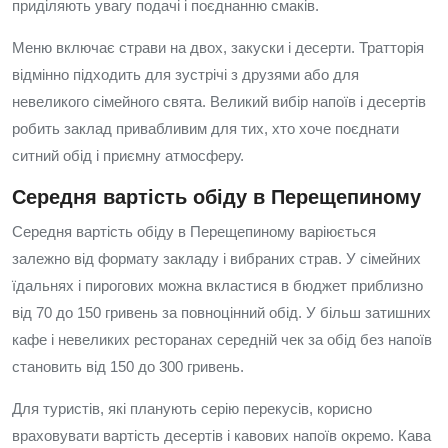
приділяють увагу подачі і поєднанню смаків.
Меню включає страви на двох, закуски і десерти. Тратторія
відмінно підходить для зустрічі з друзями або для
невеликого сімейного свята. Великий вибір напоїв і десертів
робить заклад привабливим для тих, хто хоче поєднати
ситний обід і приємну атмосферу.
Середня вартість обіду в Перещепиному
Середня вартість обіду в Перещепиному варіюється
залежно від формату закладу і вибраних страв. У сімейних
їдальнях і пирогових можна вкластися в бюджет приблизно
від 70 до 150 гривень за повноцінний обід. У більш затишних
кафе і невеликих ресторанах середній чек за обід без напоїв
становить від 150 до 300 гривень.
Для туристів, які планують серію перекусів, корисно
враховувати вартість десертів і кавових напоїв окремо. Кава