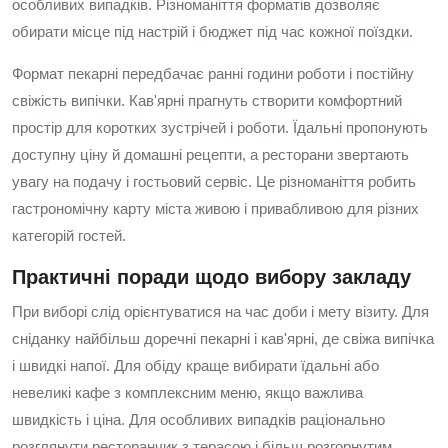
особливих випадків. Різноманіття форматів дозволяє
обирати місце під настрій і бюджет під час кожної поїздки.
Формат пекарні передбачає ранні години роботи і постійну
свіжість випічки. Кав'ярні прагнуть створити комфортний
простір для коротких зустрічей і роботи. Їдальні пропонують
доступну ціну й домашні рецепти, а ресторани звертають
увагу на подачу і гостьовий сервіс. Це різноманіття робить
гастрономічну карту міста живою і привабливою для різних
категорій гостей.
Практичні поради щодо вибору закладу
При виборі слід орієнтуватися на час доби і мету візиту. Для
сніданку найбільш доречні пекарні і кав'ярні, де свіжа випічка
і швидкі напої. Для обіду краще вибирати їдальні або
невеликі кафе з комплексним меню, якщо важлива
швидкість і ціна. Для особливих випадків раціонально
розглянути ресторанчик з терасою і більш розгорнутим