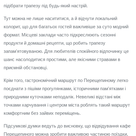
підібрати трапезу під будь-який настрій.
Тут можна не лише насититися, а й відчути локальний
колорит, що для багатьох гостей важливіше за суто модний
формат. Місцеві заклади часто підкреслюють сезонні
продукти й домашні рецепти, що робить трапезу
запам'ятовуваною. Для любителів спокійного відпочинку це
шанс насолодитися простими, але якісними стравами в
приємній обстановці.
Крім того, гастрономічний маршрут по Перещепиному легко
поєднати з пішіми прогулянками, історичними пам'ятками і
природними куточками неподалік. Невеликі відстані між
точками харчування і центром міста роблять такий маршрут
комфортним без зайвих переміщень.
Підсумкові думки ведуть до висновку, що відвідування кафе
Перещепиного можна зробити важливою частиною поїздки,