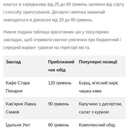
коштує в середньому від 25 до 60 гривень залежно від сорту
і способу приготування. Десерти і випічка зазвичай
знаходяться в діапазоні від 20 до 80 гривень.
Нижче подана таблиця орієнтовних цін у популярних
закладах, щоб отримати наочне уявлення про бюджетний і
середній варіант трапези на території міста.
Заклад
Приблизний
Популярні позиції
чек обід
Кафе Стара
120 гривень
Борщ, м'ясний пиріг,
Пекарня
чашка кави
Кав'ярня Лавка
90 гривень
Капучино з десертом,
Смаків
салат з куркою
Їдальня Уют
80 гривень
Комплексний обід: