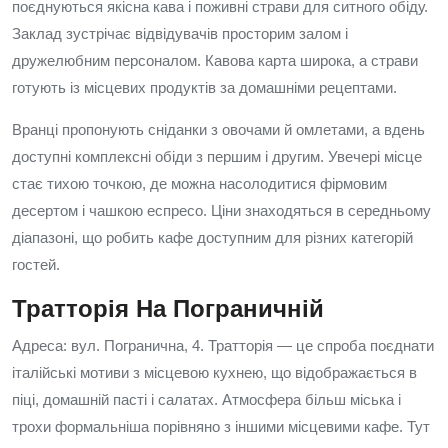
поєднуються якісна кава і поживні страви для ситного обіду.
Заклад зустрічає відвідувачів просторим залом і
дружелюбним персоналом. Кавова карта широка, а страви
готують із місцевих продуктів за домашніми рецептами.
Вранці пропонують сніданки з овочами й омлетами, а вдень
доступні комплексні обіди з першим і другим. Увечері місце
стає тихою точкою, де можна насолодитися фірмовим
десертом і чашкою еспресо. Ціни знаходяться в середньому
діапазоні, що робить кафе доступним для різних категорій
гостей.
Тратторія На Пограничній
Адреса: вул. Погранична, 4. Тратторія — це спроба поєднати
італійські мотиви з місцевою кухнею, що відображається в
піці, домашній пасті і салатах. Атмосфера більш міська і
трохи формальніша порівняно з іншими місцевими кафе. Тут