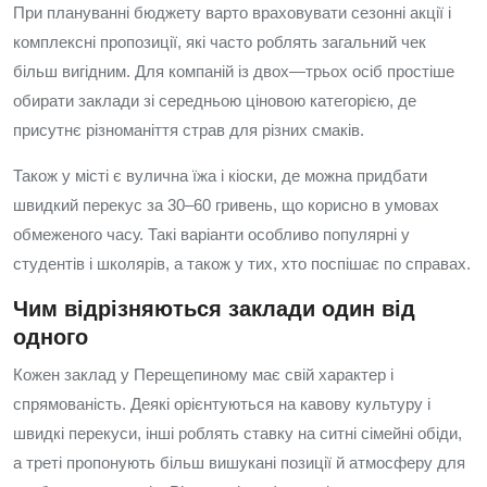
При плануванні бюджету варто враховувати сезонні акції і
комплексні пропозиції, які часто роблять загальний чек
більш вигідним. Для компаній із двох—трьох осіб простіше
обирати заклади зі середньою ціновою категорією, де
присутнє різноманіття страв для різних смаків.
Також у місті є вулична їжа і кіоски, де можна придбати
швидкий перекус за 30–60 гривень, що корисно в умовах
обмеженого часу. Такі варіанти особливо популярні у
студентів і школярів, а також у тих, хто поспішає по справах.
Чим відрізняються заклади один від
одного
Кожен заклад у Перещепиному має свій характер і
спрямованість. Деякі орієнтуються на кавову культуру і
швидкі перекуси, інші роблять ставку на ситні сімейні обіди,
а треті пропонують більш вишукані позиції й атмосферу для