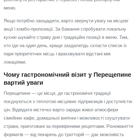
меню.
Якщо потрібно заощадити, варто звернути увагу на місцеві
акції і комбо-пропозиції. За бажання спробувати локальну
кухню шукайте страву дня і традиційні позиції в меню. Тим,
хто їде на один день, краще заздалегідь скласти список із
пари пріоритетних місць і враховувати відстані між
локаціями.
Чому гастрономічний візит у Перещепине
вартий уваги
Перещепине — це місце, де гастрономічні традиції
поєднуються з теплотою місцевих підприємців і доступністю
цін. Відвідати містечко варто заради живої атмосфери
сімейних кафе, домашньої випічки і можливості скуштувати
страви, приготовані за перевіреними рецептами. Різноманіття
форматів — від пекарень до тратторій — дає можливість