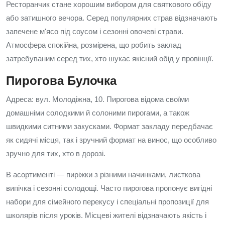
Ресторанчик стане хорошим вибором для святкового обіду
або затишного вечора. Серед популярних страв відзначають
запечене м'ясо під соусом і сезонні овочеві страви.
Атмосфера спокійна, розмірена, що робить заклад
затребуваним серед тих, хто шукає якісний обід у провінції.
Пирогова Булочка
Адреса: вул. Молодіжна, 10. Пирогова відома своїми
домашніми солодкими й солоними пирогами, а також
швидкими ситними закусками. Формат закладу передбачає
як сидячі місця, так і зручний формат на винос, що особливо
зручно для тих, хто в дорозі.
В асортименті — пиріжки з різними начинками, листкова
випічка і сезонні солодощі. Часто пирогова пропонує вигідні
набори для сімейного перекусу і спеціальні пропозиції для
школярів після уроків. Місцеві жителі відзначають якість і