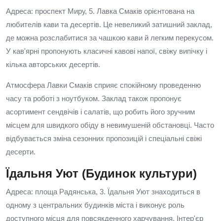
Адреса: проспект Миру, 5. Лавка Смаків орієнтована на
любителів кави та десертів. Це невеликий затишний заклад,
де можна розслабитися за чашкою кави й легким перекусом.
У кав'ярні пропонують класичні кавові напої, свіжу випічку і
кілька авторських десертів.
Атмосфера Лавки Смаків сприяє спокійному проведенню
часу та роботі з ноутбуком. Заклад також пропонує
асортимент сендвічів і салатів, що робить його зручним
місцем для швидкого обіду в невимушеній обстановці. Часто
відбувається зміна сезонних пропозицій і спеціальні свіжі
десерти.
Їдальня Уют (Будинок культури)
Адреса: площа Радянська, 3. Їдальня Уют знаходиться в
одному з центральних будинків міста і виконує роль
доступного місця для повсякденного харчування. Інтер'єр