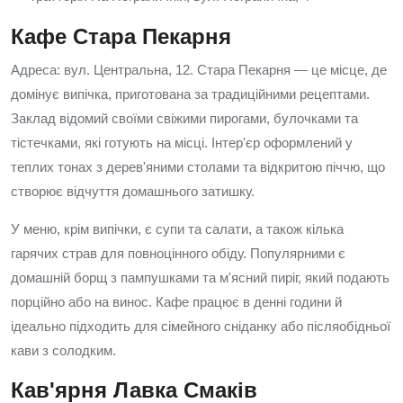
Кафе Стара Пекарня
Адреса: вул. Центральна, 12. Стара Пекарня — це місце, де
домінує випічка, приготована за традиційними рецептами.
Заклад відомий своїми свіжими пирогами, булочками та
тістечками, які готують на місці. Інтер'єр оформлений у
теплих тонах з дерев'яними столами та відкритою піччю, що
створює відчуття домашнього затишку.
У меню, крім випічки, є супи та салати, а також кілька
гарячих страв для повноцінного обіду. Популярними є
домашній борщ з пампушками та м'ясний пиріг, який подають
порційно або на винос. Кафе працює в денні години й
ідеально підходить для сімейного сніданку або післяобідньої
кави з солодким.
Кав'ярня Лавка Смаків