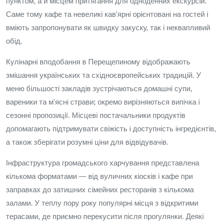
пунктом, а й місцем притягання для одноденних екскурсій.
Саме тому кафе та невеликі кав'ярні орієнтовані на гостей і
вміють запропонувати як швидку закуску, так і неквапливий
обід.
Кулінарні вподобання в Перещепиному відображають
змішання українських та східноєвропейських традицій. У
меню більшості закладів зустрічаються домашні супи,
вареники та м'ясні страви; окремо вирізняються випічка і
сезонні пропозиції. Місцеві постачальники продуктів
допомагають підтримувати свіжість і доступність інгредієнтів,
а також зберігати розумні ціни для відвідувачів.
Інфраструктура громадського харчування представлена
кількома форматами — від вуличних кіосків і кафе при
заправках до затишних сімейних ресторанів з кількома
залами. У теплу пору року популярні місця з відкритими
терасами, де приємно перекусити після прогулянки. Деякі