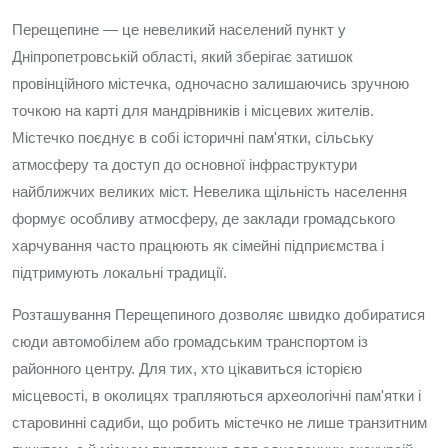
Перещепине — це невеликий населений пункт у
Дніпропетровській області, який зберігає затишок
провінційного містечка, одночасно залишаючись зручною
точкою на карті для мандрівників і місцевих жителів.
Містечко поєднує в собі історичні пам'ятки, сільську
атмосферу та доступ до основної інфраструктури
найближчих великих міст. Невелика щільність населення
формує особливу атмосферу, де заклади громадського
харчування часто працюють як сімейні підприємства і
підтримують локальні традиції.
Розташування Перещепиного дозволяє швидко добиратися
сюди автомобілем або громадським транспортом із
районного центру. Для тих, хто цікавиться історією
місцевості, в околицях трапляються археологічні пам'ятки і
старовинні садиби, що робить містечко не лише транзитним