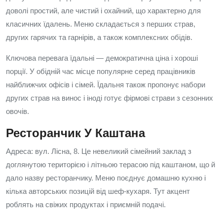
доволі простий, але чистий і охайний, що характерно для
класичних їдалень. Меню складається з перших страв,
других гарячих та гарнірів, а також комплексних обідів.
Ключова перевага їдальні — демократична ціна і хороші
порції. У обідній час місце популярне серед працівників
найближчих офісів і сімей. Їдальня також пропонує набори
других страв на винос і іноді готує фірмові страви з сезонних
овочів.
Ресторанчик У Каштана
Адреса: вул. Лісна, 8. Це невеликий сімейний заклад з
доглянутою територією і літньою терасою під каштаном, що й
дало назву ресторанчику. Меню поєднує домашню кухню і
кілька авторських позицій від шеф-кухаря. Тут акцент
роблять на свіжих продуктах і приємній подачі.