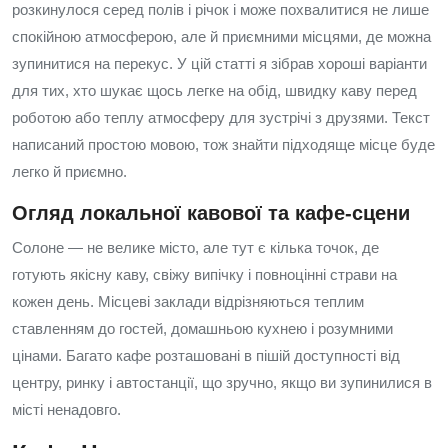
розкинулося серед полів і річок і може похвалитися не лише
спокійною атмосферою, але й приємними місцями, де можна
зупинитися на перекус. У цій статті я зібрав хороші варіанти
для тих, хто шукає щось легке на обід, швидку каву перед
роботою або теплу атмосферу для зустрічі з друзями. Текст
написаний простою мовою, тож знайти підходяще місце буде
легко й приємно.
Огляд локальної кавової та кафе-сцени
Солоне — не велике місто, але тут є кілька точок, де
готують якісну каву, свіжу випічку і повноцінні страви на
кожен день. Місцеві заклади відрізняються теплим
ставленням до гостей, домашньою кухнею і розумними
цінами. Багато кафе розташовані в пішій доступності від
центру, ринку і автостанції, що зручно, якщо ви зупинилися в
місті ненадовго.