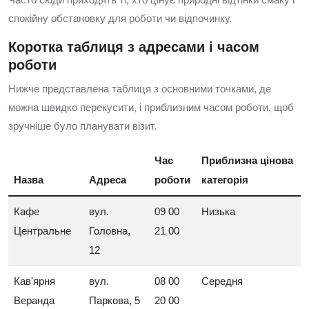
спокійну обстановку для роботи чи відпочинку.
Коротка таблиця з адресами і часом
роботи
Нижче представлена таблиця з основними точками, де
можна швидко перекусити, і приблизним часом роботи, щоб
зручніше було планувати візит.
Час
Приблизна цінова
Назва
Адреса
роботи
категорія
Кафе
вул.
09 00
Низька
Центральне
Головна,
21 00
12
Кав'ярня
вул.
08 00
Середня
Веранда
Паркова, 5
20 00