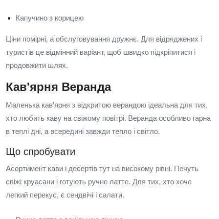
Капучино з корицею
Ціни помірні, а обслуговування дружнє. Для відряджених і
туристів це відмінний варіант, щоб швидко підкріпитися і
продовжити шлях.
Кав'ярня Веранда
Маленька кав'ярня з відкритою верандою ідеальна для тих,
хто любить каву на свіжому повітрі. Веранда особливо гарна
в теплі дні, а всередині завжди тепло і світло.
Що спробувати
Асортимент кави і десертів тут на високому рівні. Печуть
свіжі круасани і готують ручне латте. Для тих, хто хоче
легкий перекус, є сендвічі і салати.