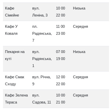
Кафе
вул.
10 00
Низька
Сімейне
Леніна, 3
22 00
Кафе У
пл.
11 00
Середня
Коваля
Радянська,
23 00
7
Пекарня на
вул.
07 00
Низька
куті
Радянська,
19 00
1
Кафе Смак
вул. Річна,
12 00
Середня
Сходу
9
22 00
Кафе Зелена
вул.
10 00
Середня
Тераса
Садова, 11
21 00