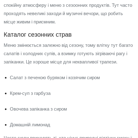
спокійну атмосферу і меню з сезоонних продуктів. Тут часто
проходять невеликі заходи й музичні вечори, що робить
місце живим і приємним.
Каталог сезонних страв
Меню змінюється залежно від сезону, тому влітку тут багато
салатів і холодних супів, а взимку готують зігріваючі рагу і
запіканки. Це хороше місце для неквапливої трапези.
Салат з печеною буряком і козячим сиром
Крем-суп з гарбуза
Овочева запіканка з сиром
Домашній лимонад
Часто сюди приходять ті, хто цінує природні відтінки смаку і