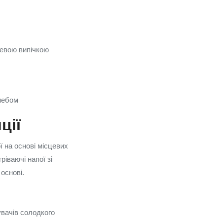
цевою випічкою
 небом
ції
ї на основі місцевих
ріваючі напої зі
 основі.
увачів солодкого