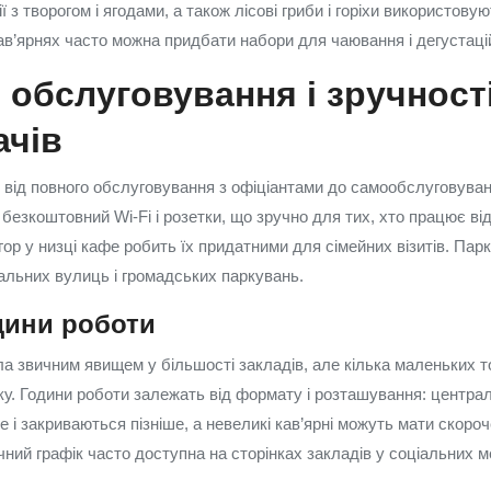
ї з творогом і ягодами, а також лісові гриби і горіхи використову
ав’ярнях часто можна придбати набори для чаювання і дегустаційн
обслуговування і зручност
ачів
від повного обслуговування з офіціантами до самообслуговуванн
безкоштовний Wi‑Fi і розетки, що зручно для тих, хто працює ві
 ігор у низці кафе робить їх придатними для сімейних візитів. Па
альних вулиць і громадських паркувань.
дини роботи
а звичним явищем у більшості закладів, але кілька маленьких 
ку. Години роботи залежать від формату і розташування: центра
 і закриваються пізніше, а невеликі кав’ярні можуть мати скороч
чний графік часто доступна на сторінках закладів у соціальних 