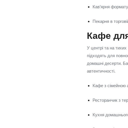
Кав’ярня формату
Пекарня в торгов
Кафе для
У центрі та на тихи
підходять для повноц
домашні десерти. Ба
автентичності.
Кафе з сімейною 
Ресторанчик з тер
Кухня домашнього