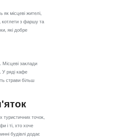
ь як місцеві жителі,
, котлети з фаршу та
ки, які добре
. Місцеві заклади
. У ряді кафе
ить страви більш
'яток
х туристичних точок,
 і ті, хто хоче
винні будівлі додає