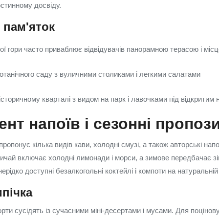
стинному досвіду.
я пам'яток
ої гори часто приваблює відвідувачів панорамною терасою і міс
отанічного саду з вуличними столиками і легкими салатами
сторичному кварталі з видом на парк і лавочками під відкритим
нт напоїв і сезонні пропози
пропонує кілька видів кави, холодні смузі, а також авторські напо
вичай включає холодні лимонади і морси, а зимове передбачає зіг
нерідко доступні безалкогольні коктейлі і компоти на натуральній
ипічка
торти сусідять із сучасними міні-десертами і мусами. Для поцінов