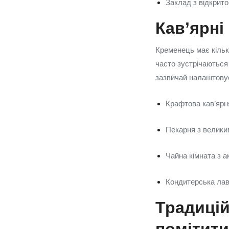
Заклад з відкрито
Кав’ярні 
Кременець має кільк
часто зустрічаються а
зазвичай налаштовує
Крафтова кав’ярн
Пекарня з великим
Чайна кімната з а
Кондитерська лавк
Традицій