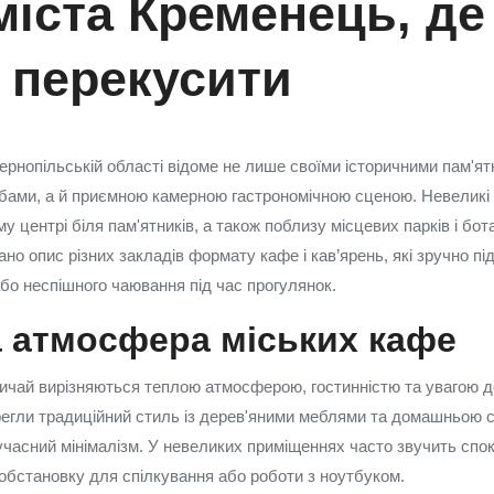
міста Кременець, де
 перекусити
ернопільській області відоме не лише своїми історичними пам'ят
бами, а й приємною камерною гастрономічною сценою. Невеликі 
у центрі біля пам'ятників, а також поблизу місцевих парків і бота
ано опис різних закладів формату кафе і кав’ярень, які зручно п
бо неспішного чаювання під час прогулянок.
 атмосфера міських кафе
чай вирізняються теплою атмосферою, гостинністю та увагою до
регли традиційний стиль із дерев'яними меблями та домашньою с
учасний мінімалізм. У невеликих приміщеннях часто звучить спок
бстановку для спілкування або роботи з ноутбуком.