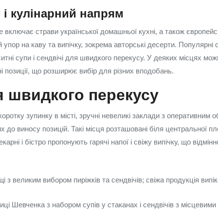
 і кулінарний напрям
 включає страви української домашньої кухні, а також європейськ
 упор на каву та випічку, зокрема авторські десерти. Популярні с
ситні супи і сендвічі для швидкого перекусу. У деяких місцях мо
сні позиції, що розширює вибір для різних вподобань.
я швидкого перекусу
коротку зупинку в місті, зручні невеликі заклади з оперативним 
х до виносу позицій. Такі місця розташовані біля центральної пл
екарні і бістро пропонують гарячі напої і свіжу випічку, що відмін
і з великим вибором пиріжків та сендвічів; свіжа продукція випік
лиці Шевченка з набором супів у стаканах і сендвічів з місцевим