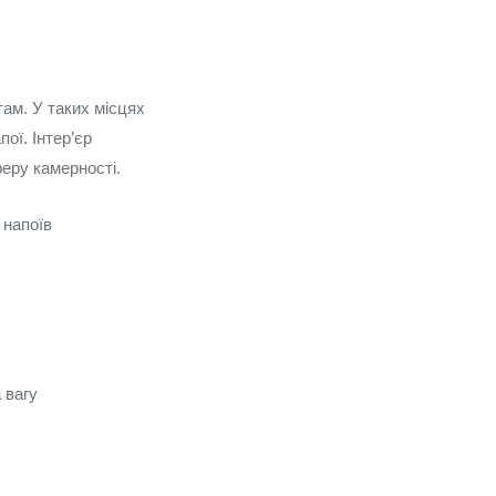
там. У таких місцях
пої. Інтер’єр
еру камерності.
 напоїв
 вагу