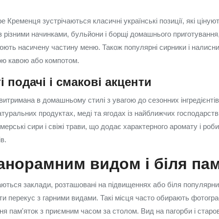
 Кременця зустрічаються класичні українські позиції, які цінуют
и з різними начинками, бульйони і борщі домашнього приготування
рюють насичену частину меню. Також популярні сирники і налисни
ою кавою або компотом.
 подачі і смакові акценти
витримана в домашньому стилі з увагою до сезонних інгредієнтів
атуральних продуктах, меді та ягодах із найближчих господарств
ерські сири і свіжі трави, що додає характерного аромату і роб
в.
анорамним видом і біля пам
аються заклади, розташовані на підвищеннях або біля популярни
и перекус з гарними видами. Такі місця часто обирають фотографи
ня пам'яток з приємним часом за столом. Вид на пагорби і старо