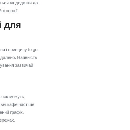
ються як додатки до
і порції.
і для
я і принципу to go.
ддалено. Наявність
ркування зазвичай
точок можуть
льні кафе частіше
ений графік.
мережах.