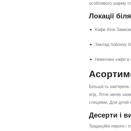
особливого шарму го
Локації біл
Кафе біля Замков
Заклад поблизу б
Невелике кафе в і
Асортиме
Більшість кав’ярень 
ягід. Літнє меню заз
спеціями. Для дітей 
Десерти і в
Традиційні пироги і 