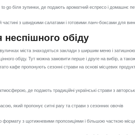
 to go біля зупинки, де подають ароматний еспресо і домашнє п
ій частині з швидкими салатами і готовими ланч-боксами для вин
 неспішного обіду
х вуличках міста знаходяться заклади з ширшим меню і затишною
інного обіду. Тут можна замовити перше і друге на вибір, а так
гато кафе пропонують сезонні страви на основі місцевих продук
атмосферою, де подають традиційні українські страви з авторсь
асою, який пропонує ситні рагу та страви з сезонних овочів
 формату з щотижневими пропозиціями і більшою часткою місце