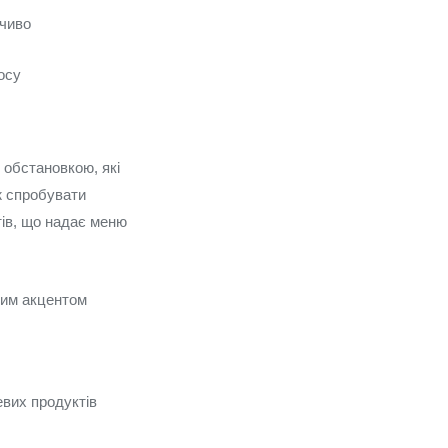
ечиво
осу
 обстановкою, які
ож спробувати
тів, що надає меню
ким акцентом
вих продуктів