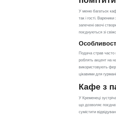
помітити
У меню багатьох кафе
так і гості. Вареник
запечені овочі ство
поєднуються зі свіж
Особливості
Подача страв часто 
роблять акцент на н
використовують ферм
цікавими для гурмані
Кафе з п
У Кременеці зустріч
що дозволяє поєднат
сумістити відвідуван