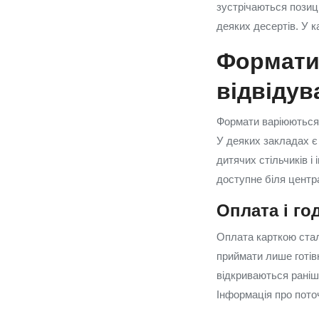
зустрічаються позиці
деяких десертів. У к
Формати 
відвідув
Формати варіюються 
У деяких закладах є 
дитячих стільчиків і
доступне біля центр
Оплата і го
Оплата карткою стал
приймати лише готів
відкриваються раніше
Інформація про пото