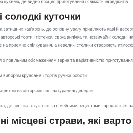
ю кухнею, де видно процес приготування і свіжість інгредієнтів
і солодкі куточки
а затишних кав’ярень, де основну увагу приділяють каві й десер
вторські торти і тістечка, свіжа випічка та незвичайні холодні на
 на приємне спілкування, а невеликі столики створюють атмосф
я з повільним обсмаженням зерна та варіативністю приготування
 вибором круасанів і тортів ручної роботи
кцентом на авторські чаї і натуральні десерти
а, де випічка готується за сімейними рецептами і продається на
ні місцеві страви, які варто