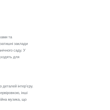
ками та
затишні заклади
нічного саду. У
ідходять для
 деталей інтер'єру.
ервіровкою, інші
ійна музика, що