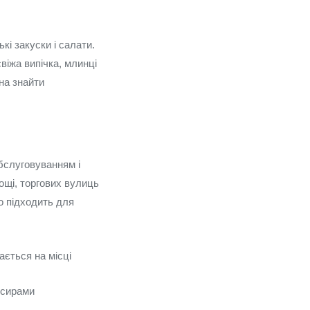
і закуски і салати.
віжа випічка, млинці
жна знайти
обслуговуванням і
ощі, торгових вулиць
но підходить для
ається на місці
и сирами