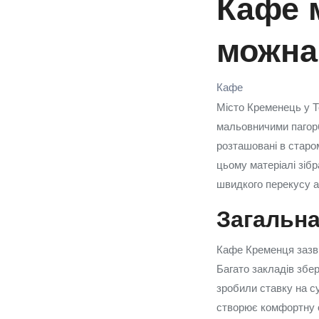
Кафе 
можна
Кафе
Місто Кременець у Т
мальовничими пагор
розташовані в старом
цьому матеріалі зібр
швидкого перекусу а
Загальна
Кафе Кременця зазви
Багато закладів збе
зробили ставку на с
створює комфортну о