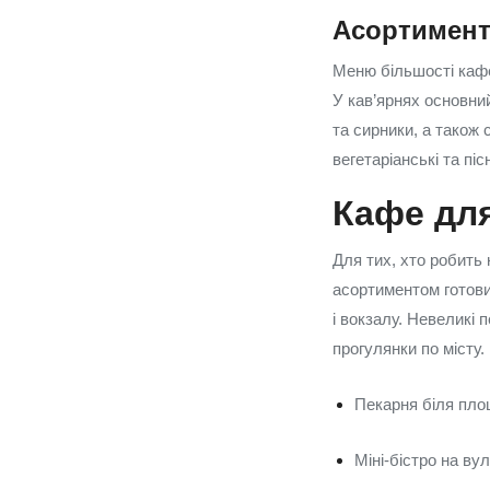
Асортимент
Меню більшості кафе
У кав’ярнях основний
та сирники, а також 
вегетаріанські та пі
Кафе дл
Для тих, хто робить 
асортиментом готови
і вокзалу. Невеликі п
прогулянки по місту.
Пекарня біля площ
Міні-бістро на ву