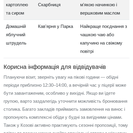
картоплею
Скарбниця
м'якою начинкою і
та сиром
вершковим маслом
Домашній
Кав'ярня у Парка
Найкраще поєднання з
яблучний
чашкою чаю або
штрудель
капучино на свіжому
повітрі
Корисна інформація для відвідувачів
Плануючи візит, зверніть увагу на пікові години — обідні
періоди приблизно 12:30–14:00, а вечірній час у піцерії може
бути завантаженим, особливо у вихідні. Якщо ви їдете
групою, варто заздалегідь уточнити можливість бронювання
столика. Багато закладів приймають замовлення на винос і
пропонують комплексні обіди у будні за вигідними цінами.
Також у Козові активно практикують сезонні пропозиції, тому