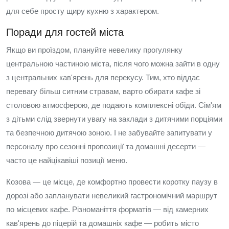
для себе просту щиру кухню з характером.
Поради для гостей міста
Якщо ви проїздом, плануйте невелику прогулянку
центральною частиною міста, після чого можна зайти в одну
з центральних кав'ярень для перекусу. Тим, хто віддає
перевагу більш ситним стравам, варто обирати кафе зі
столовою атмосферою, де подають комплексні обіди. Сім'ям
з дітьми слід звернути увагу на заклади з дитячими порціями
та безпечною дитячою зоною. І не забувайте запитувати у
персоналу про сезонні пропозиції та домашні десерти —
часто це найцікавіші позиції меню.
Козова — це місце, де комфортно провести коротку паузу в
дорозі або запланувати невеликий гастрономічний маршрут
по місцевих кафе. Різноманіття форматів — від камерних
кав'ярень до піцерій та домашніх кафе — робить місто