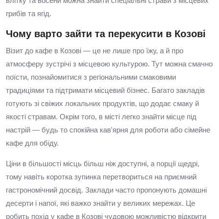
влітку та восени можна знайти спеціальні страви з місцевих
грибів та ягід.
Чому варто зайти та перекусити в Козові
Візит до кафе в Козові — це не лише про їжу, а й про
атмосферу зустрічі з місцевою культурою. Тут можна смачно
поїсти, познайомитися з регіональними смаковими
традиціями та підтримати місцевий бізнес. Багато закладів
готують зі свіжих локальних продуктів, що додає смаку й
якості стравам. Окрім того, в місті легко знайти місце під
настрій — будь то спокійна кав'ярня для роботи або сімейне
кафе для обіду.
Ціни в більшості місць більш ніж доступні, а порції щедрі,
тому навіть коротка зупинка перетвориться на приємний
гастрономічний досвід. Заклади часто пропонують домашні
десерти і напої, які важко знайти у великих мережах. Це
робить похід у кафе в Козові чудовою можливістю відкрити