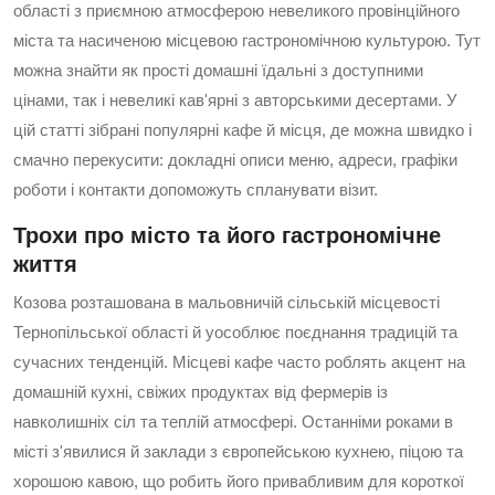
області з приємною атмосферою невеликого провінційного
міста та насиченою місцевою гастрономічною культурою. Тут
можна знайти як прості домашні їдальні з доступними
цінами, так і невеликі кав'ярні з авторськими десертами. У
цій статті зібрані популярні кафе й місця, де можна швидко і
смачно перекусити: докладні описи меню, адреси, графіки
роботи і контакти допоможуть спланувати візит.
Трохи про місто та його гастрономічне
життя
Козова розташована в мальовничій сільській місцевості
Тернопільської області й уособлює поєднання традицій та
сучасних тенденцій. Місцеві кафе часто роблять акцент на
домашній кухні, свіжих продуктах від фермерів із
навколишніх сіл та теплій атмосфері. Останніми роками в
місті з'явилися й заклади з європейською кухнею, піцою та
хорошою кавою, що робить його привабливим для короткої