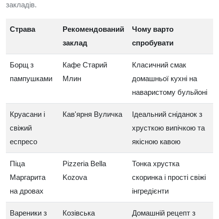
закладів.
Страва
Рекомендований
Чому варто
заклад
спробувати
Борщ з
Кафе Старий
Класичний смак
пампушками
Млин
домашньої кухні на
наваристому бульйоні
Круасани і
Кав'ярня Вуличка
Ідеальний сніданок з
свіжий
хрусткою випічкою та
еспресо
якісною кавою
Піца
Pizzeria Bella
Тонка хрустка
Маргарита
Kozova
скоринка і прості свіжі
на дровах
інгредієнти
Вареники з
Козівська
Домашній рецепт з