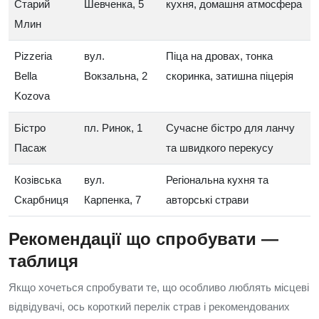
Старий
Шевченка, 5
кухня, домашня атмосфера
Млин
Pizzeria
вул.
Піца на дровах, тонка
Bella
Вокзальна, 2
скоринка, затишна піцерія
Kozova
Бістро
пл. Ринок, 1
Сучасне бістро для ланчу
Пасаж
та швидкого перекусу
Козівська
вул.
Регіональна кухня та
Скарбниця
Карпенка, 7
авторські страви
Рекомендації що спробувати —
таблиця
Якщо хочеться спробувати те, що особливо люблять місцеві
відвідувачі, ось короткий перелік страв і рекомендованих