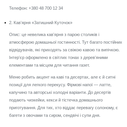
Телефон: +380 48 700 12 34
2. Кав'ярня «Затишний Куточок»
Опис: це невелика кав'ярня з парою столиків і
атмосферою домашньої гостинності. Тут багато постійних
відвідувачів, які приходять за свіжою кавою та випічкою.
Інтер'єр оформлено в світлих тонах з дерев'яними
елементами та місцем для читання газет.
Меню робить акцент на каві та десертах, але є й ситні
позиції для легкого перекусу. Фірмові напої — латте,
капучино та авторські холодні варіанти. До десертів
подають чизкейки, кекси й тістечка домашнього
приготування. Для тих, хто віддає перевагу солоному, є
багети з овочами та сиром, сендвічі і супи дня.