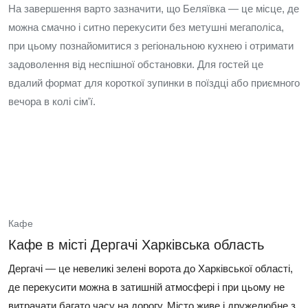
На завершення варто зазначити, що Беляївка — це місце, де
можна смачно і ситно перекусити без метушні мегаполіса,
при цьому познайомитися з регіональною кухнею і отримати
задоволення від неспішної обстановки. Для гостей це
вдалий формат для короткої зупинки в поїздці або приємного
вечора в колі сім'ї.
Кафе
Кафе в місті Дергачі Харківська область
Дергачі — це невеликі зелені ворота до Харківської області,
де перекусити можна в затишній атмосфері і при цьому не
витрачати багато часу на дорогу. Місто живе і дружелюбне з