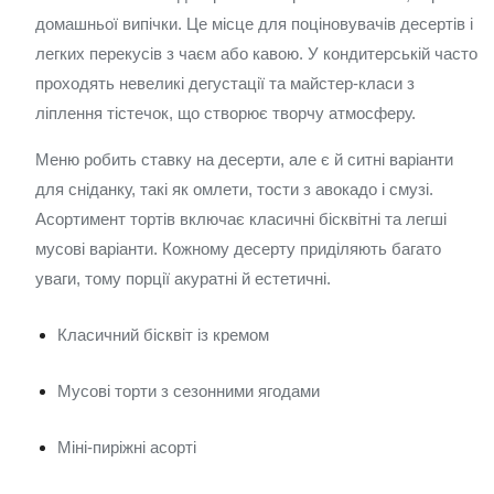
домашньої випічки. Це місце для поціновувачів десертів і
легких перекусів з чаєм або кавою. У кондитерській часто
проходять невеликі дегустації та майстер-класи з
ліплення тістечок, що створює творчу атмосферу.
Меню робить ставку на десерти, але є й ситні варіанти
для сніданку, такі як омлети, тости з авокадо і смузі.
Асортимент тортів включає класичні бісквітні та легші
мусові варіанти. Кожному десерту приділяють багато
уваги, тому порції акуратні й естетичні.
Класичний бісквіт із кремом
Мусові торти з сезонними ягодами
Міні-пиріжні асорті