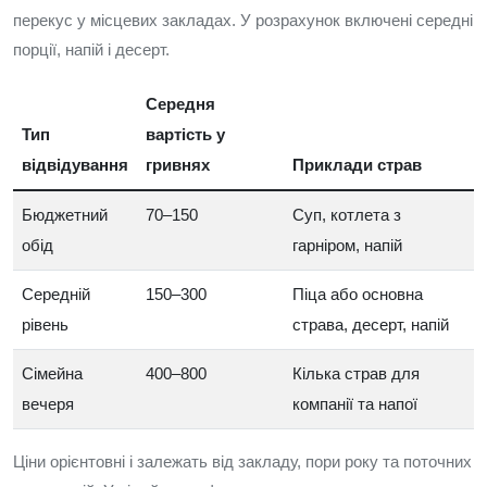
перекус у місцевих закладах. У розрахунок включені середні
порції, напій і десерт.
Середня
Тип
вартість у
відвідування
гривнях
Приклади страв
Бюджетний
70–150
Суп, котлета з
обід
гарніром, напій
Середній
150–300
Піца або основна
рівень
страва, десерт, напій
Сімейна
400–800
Кілька страв для
вечеря
компанії та напої
Ціни орієнтовні і залежать від закладу, пори року та поточних