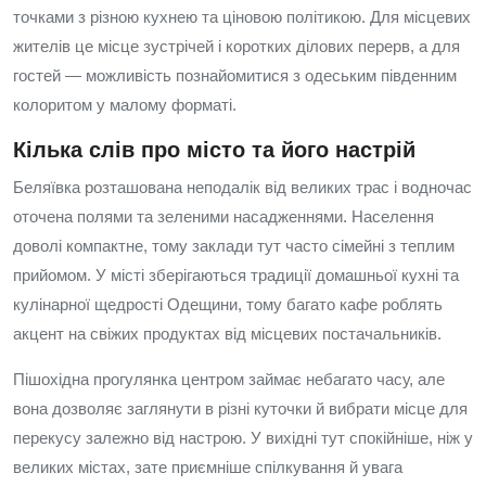
точками з різною кухнею та ціновою політикою. Для місцевих
жителів це місце зустрічей і коротких ділових перерв, а для
гостей — можливість познайомитися з одеським південним
колоритом у малому форматі.
Кілька слів про місто та його настрій
Беляївка розташована неподалік від великих трас і водночас
оточена полями та зеленими насадженнями. Населення
доволі компактне, тому заклади тут часто сімейні з теплим
прийомом. У місті зберігаються традиції домашньої кухні та
кулінарної щедрості Одещини, тому багато кафе роблять
акцент на свіжих продуктах від місцевих постачальників.
Пішохідна прогулянка центром займає небагато часу, але
вона дозволяє заглянути в різні куточки й вибрати місце для
перекусу залежно від настрою. У вихідні тут спокійніше, ніж у
великих містах, зате приємніше спілкування й увага