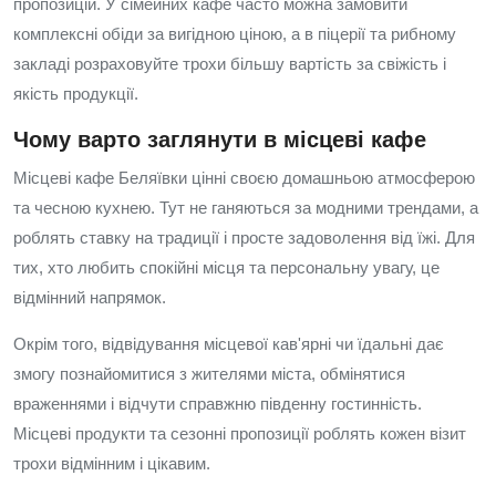
пропозицій. У сімейних кафе часто можна замовити
комплексні обіди за вигідною ціною, а в піцерії та рибному
закладі розраховуйте трохи більшу вартість за свіжість і
якість продукції.
Чому варто заглянути в місцеві кафе
Місцеві кафе Беляївки цінні своєю домашньою атмосферою
та чесною кухнею. Тут не ганяються за модними трендами, а
роблять ставку на традиції і просте задоволення від їжі. Для
тих, хто любить спокійні місця та персональну увагу, це
відмінний напрямок.
Окрім того, відвідування місцевої кав'ярні чи їдальні дає
змогу познайомитися з жителями міста, обмінятися
враженнями і відчути справжню південну гостинність.
Місцеві продукти та сезонні пропозиції роблять кожен візит
трохи відмінним і цікавим.