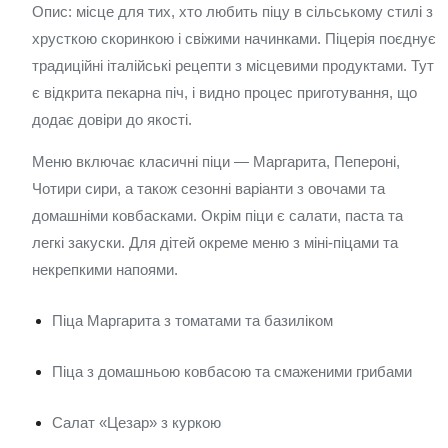
Опис: місце для тих, хто любить піцу в сільському стилі з
хрусткою скоринкою і свіжими начинками. Піцерія поєднує
традиційні італійські рецепти з місцевими продуктами. Тут
є відкрита пекарна піч, і видно процес приготування, що
додає довіри до якості.
Меню включає класичні піци — Маргарита, Пепероні,
Чотири сири, а також сезонні варіанти з овочами та
домашніми ковбасками. Окрім піци є салати, паста та
легкі закуски. Для дітей окреме меню з міні-піцами та
некрепкими напоями.
Піца Маргарита з томатами та базиліком
Піца з домашньою ковбасою та смаженими грибами
Салат «Цезар» з куркою