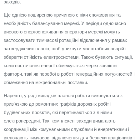
заходів.
Ще однією поширеною причиною є піки споживання та
необхідність балансування мережі. У періоди одночасно
високого енергоспоживання оператори мережі можуть
застосовувати тимчасові ротаційні відключення у рамках
затверджених планів, щоб уникнути масштабних аварій і
зберегти стійкість електросистеми. Також бувають ситуації,
коли постачання енергії обмежується через зовнішні
фактори, такі як перебої в роботі генераційних потужностей і
обмеження на міжрегіональні поставки.
Нарешті, у ряді випадків планові роботи виконуються з
прив'язкою до ремонтних графіків дорожніх робіт і
будівельних проєктів, які перетинаються з лініями
електропередачі. Такі комплексні заходи вимагають
координації між комунальними службами й енергетиками і
включають тимчасові відключення для безпеки працівників і