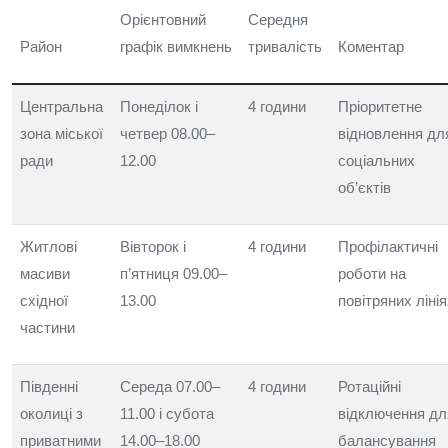
Орієнтовний
Середня
Район
графік вимкнень
тривалість
Коментар
Центральна
Понеділок і
4 години
Пріоритетне
зона міської
четвер 08.00–
відновлення дл
ради
12.00
соціальних
об’єктів
Житлові
Вівторок і
4 години
Профілактичні
масиви
п’ятниця 09.00–
роботи на
східної
13.00
повітряних ліні
частини
Південні
Середа 07.00–
4 години
Ротаційні
околиці з
11.00 і субота
відключення дл
приватними
14.00–18.00
балансування