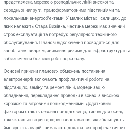
представлена мережею розподільчих ліній високої та
середньої напруги, трансформаторними підстанціями та
локальними енергооб’єктами. У малих містах і селищах, до
яких належить Стара Вижівка, частина мереж має значний
строк експлуатації та потребує регулярного технічного
обслуговування. Планові відключення проводяться для
запобігання аваріям, зниження ризиків для інфраструктури та
забезпечення безпеки робіт персоналу.
Основні причини планових обмежень постачання
електроенергії включають профілактичні роботи на
підстанціях, заміну та ремонт ліній, модернізацію
обладнання, перекладання проводки в зонах із високою
корозією та вітровими пошкодженнями. Додатковим
фактором стають сезонні погодні явища, типові для осені,
такі як сильні вітри і дощові навантаження, які збільшують
ймовірність аварій і вимагають додаткових профілактичних