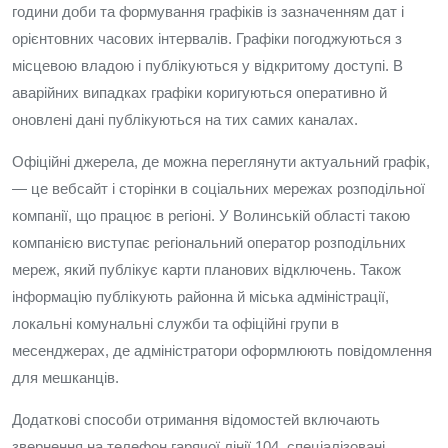
години доби та формування графіків із зазначенням дат і
орієнтовних часових інтервалів. Графіки погоджуються з
місцевою владою і публікуються у відкритому доступі. В
аварійних випадках графіки коригуються оперативно й
оновлені дані публікуються на тих самих каналах.
Офіційні джерела, де можна переглянути актуальний графік,
— це вебсайт і сторінки в соціальних мережах розподільної
компанії, що працює в регіоні. У Волинській області такою
компанією виступає регіональний оператор розподільних
мереж, який публікує карти планових відключень. Також
інформацію публікують районна й міська адміністрації,
локальні комунальні служби та офіційні групи в
месенджерах, де адміністратори оформлюють повідомлення
для мешканців.
Додаткові способи отримання відомостей включають
звернення на телефон гарячої лінії 104, спеціалізовані