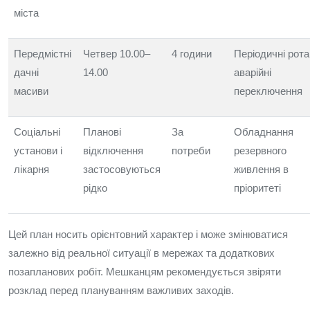
міста
Передмістні
Четвер 10.00–
4 години
Періодичні ротац
дачні
14.00
аварійні
масиви
переключення
Соціальні
Планові
За
Обладнання
установи і
відключення
потреби
резервного
лікарня
застосовуються
живлення в
рідко
пріоритеті
Цей план носить орієнтовний характер і може змінюватися
залежно від реальної ситуації в мережах та додаткових
позапланових робіт. Мешканцям рекомендується звіряти
розклад перед плануванням важливих заходів.