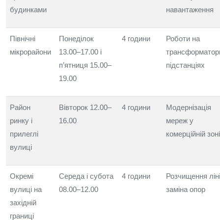
будинками
навантаження
Північні
Понеділок
4 години
Роботи на
мікрорайони
13.00–17.00 і
трансформатор
п’ятниця 15.00–
підстанціях
19.00
Район
Вівторок 12.00–
4 години
Модернізація
ринку і
16.00
мереж у
прилеглі
комерційній зоні
вулиці
Окремі
Середа і субота
4 години
Розчищення ліні
вулиці на
08.00–12.00
заміна опор
західній
границі