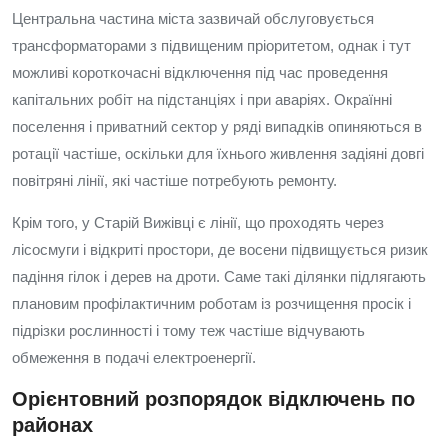
Центральна частина міста зазвичай обслуговується
трансформаторами з підвищеним пріоритетом, однак і тут
можливі короткочасні відключення під час проведення
капітальних робіт на підстанціях і при аваріях. Окраїнні
поселення і приватний сектор у ряді випадків опиняються в
ротації частіше, оскільки для їхнього живлення задіяні довгі
повітряні лінії, які частіше потребують ремонту.
Крім того, у Старій Вижівці є лінії, що проходять через
лісосмуги і відкриті простори, де восени підвищується ризик
падіння гілок і дерев на дроти. Саме такі ділянки підлягають
плановим профілактичним роботам із розчищення просік і
підрізки рослинності і тому теж частіше відчувають
обмеження в подачі електроенергії.
Орієнтовний розпорядок відключень по
районах