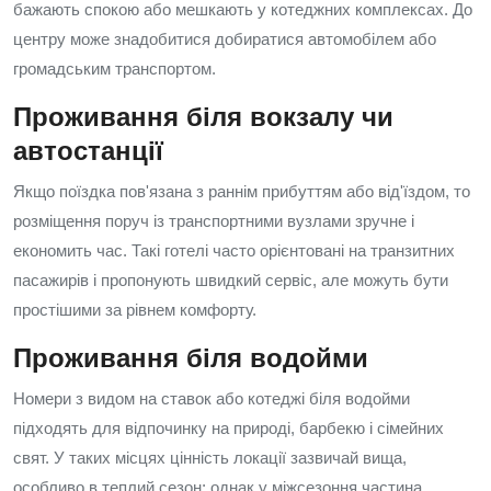
бажають спокою або мешкають у котеджних комплексах. До
центру може знадобитися добиратися автомобілем або
громадським транспортом.
Проживання біля вокзалу чи
автостанції
Якщо поїздка пов'язана з раннім прибуттям або від'їздом, то
розміщення поруч із транспортними вузлами зручне і
економить час. Такі готелі часто орієнтовані на транзитних
пасажирів і пропонують швидкий сервіс, але можуть бути
простішими за рівнем комфорту.
Проживання біля водойми
Номери з видом на ставок або котеджі біля водойми
підходять для відпочинку на природі, барбекю і сімейних
свят. У таких місцях цінність локації зазвичай вища,
особливо в теплий сезон; однак у міжсезоння частина