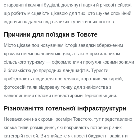
старовинні кам'яні будівлі, доглянуті парки й річкові пейзажі,
що робить місцевість цікавою для тих, хто шукає спокійний
відпочинок далеко від великих туристичних потоків.
Причини для поїздки в Товсте
Місто цікаве поціновувачам історії завдяки збереженим
храмам і меморіальним місцям, а також прихильникам
сільського туризму — оформленими прогулянковими зонами
й близькістю до природних ландшафтів. Туристи
приїжджають сюди для прогулянок, коротких екскурсій,
фотосесій та як відправну точку для знайомства з
навколишніми селами і монастирями Тернопільщини.
Різноманіття готельної інфраструктури
Незважаючи на скромні розміри Товстого, тут представлено
кілька типів розміщення, які покривають потреби різних
категорій гостей. Ви знайдете як прості бюджетні варіанти