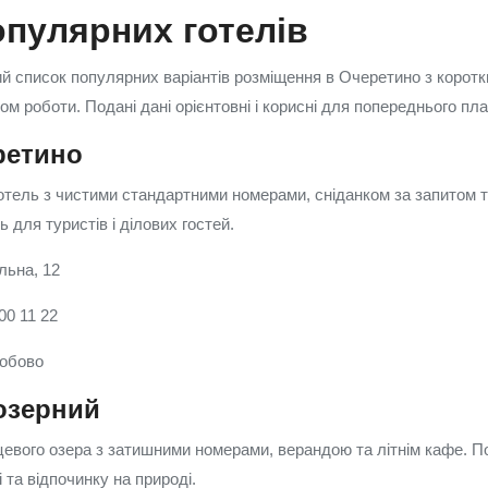
опулярних готелів
 список популярних варіантів розміщення в Очеретино з коротк
ом роботи. Подані дані орієнтовні і корисні для попереднього пл
ретино
отель з чистими стандартними номерами, сніданком за запитом
 для туристів і ділових гостей.
льна, 12
00 11 22
добово
озерний
сцевого озера з затишними номерами, верандою та літнім кафе. 
та відпочинку на природі.