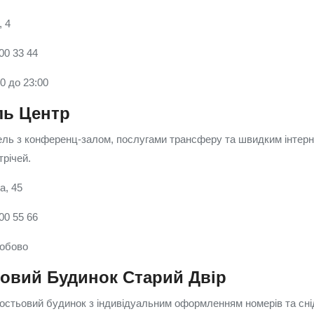
, 4
00 33 44
00 до 23:00
ль Центр
ель з конференц-залом, послугами трансферу та швидким інтер
трічей.
а, 45
00 55 66
добово
ьовий Будинок Старий Двір
остьовий будинок з індивідуальним оформленням номерів та сні