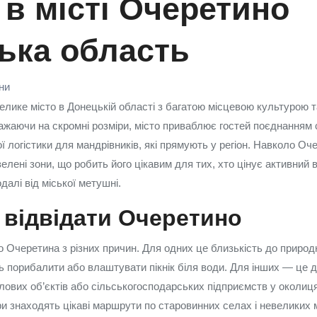
 в місті Очеретино
ька область
їни
лике місто в Донецькій області з багатою місцевою культурою 
аючи на скромні розміри, місто приваблює гостей поєднанням с
 логістики для мандрівників, які прямують у регіон. Навколо Оч
зелені зони, що робить його цікавим для тих, хто цінує активний 
далі від міської метушні.
відвідати Очеретино
о Очеретина з різних причин. Для одних це близькість до природ
ь порибалити або влаштувати пікнік біля води. Для інших — це ді
лових об’єктів або сільськогосподарських підприємств у околицях
ри знаходять цікаві маршрути по старовинних селах і невеликих 