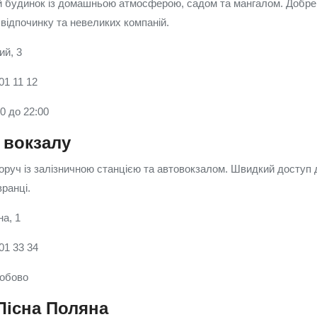
й будинок із домашньою атмосферою, садом та мангалом. Добре
 відпочинку та невеликих компаній.
ий, 3
01 11 12
00 до 22:00
 вокзалу
оруч із залізничною станцією та автовокзалом. Швидкий доступ 
ранці.
на, 1
01 33 34
добово
Лісна Поляна