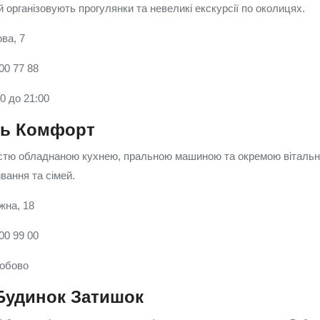
й організовують прогулянки та невеликі екскурсії по околицях.
ва, 7
00 77 88
00 до 21:00
ль Комфорт
істю обладнаною кухнею, пральною машиною та окремою вітальн
вання та сімей.
жна, 18
00 99 00
добово
Будинок Затишок