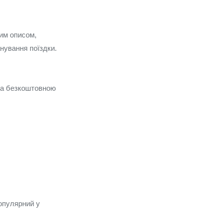
им описом,
анування поїздки.
 та безкоштовною
Популярний у