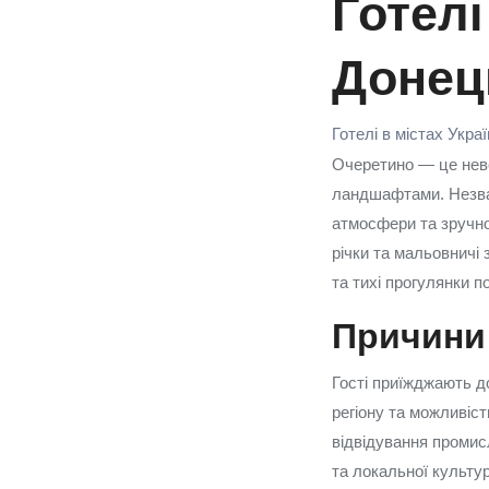
Готелі
Донец
Готелі в містах Укра
Очеретино — це неве
ландшафтами. Незваж
атмосфери та зручної
річки та мальовничі 
та тихі прогулянки по
Причини 
Гості приїжджають д
регіону та можливіст
відвідування промис
та локальної культу