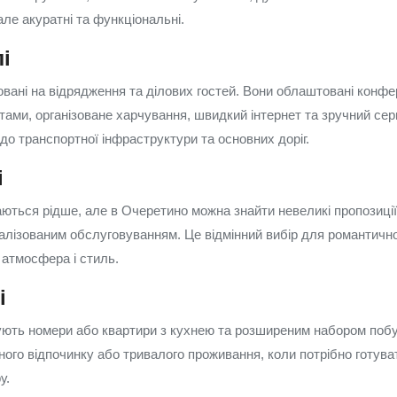
але акуратні та функціональні.
і
ховані на відрядження та ділових гостей. Вони облаштовані конф
тами, організоване харчування, швидкий інтернет та зручний сер
до транспортної інфраструктури та основних доріг.
і
чаються рідше, але в Очеретино можна знайти невеликі пропозиці
налізованим обслуговуванням. Це відмінний вибір для романтично
 атмосфера і стиль.
і
ують номери або квартири з кухнею та розширеним набором побут
ого відпочинку або тривалого проживання, коли потрібно готуват
у.