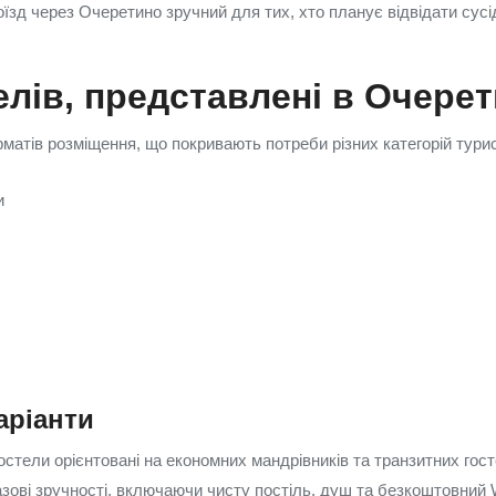
роїзд через Очеретино зручний для тих, хто планує відвідати сусі
елів, представлені в Очере
орматів розміщення, що покривають потреби різних категорій турист
и
аріанти
остели орієнтовані на економних мандрівників та транзитних гост
зові зручності, включаючи чисту постіль, душ та безкоштовний 