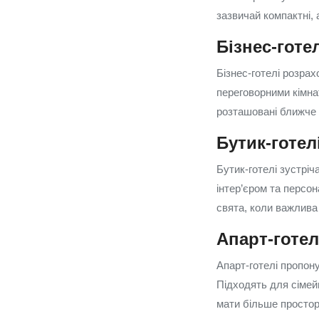
зазвичай компактні, 
Бізнес-готел
Бізнес-готелі розра
переговорними кімна
розташовані ближче 
Бутик-готел
Бутик-готелі зустрі
інтер’єром та персо
свята, коли важлива
Апарт-готел
Апарт-готелі пропон
Підходять для сімейн
мати більше простор