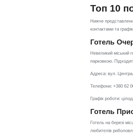
Топ 10 п
Нижче представлений
контактами та графік
Готель Оче
Невеликий міський г
парковкою. Підходить
Адреса: вул. Центра
Телефони: +380 62 0
Графік роботи: ціло
Готель При
Готель на березі мі
любителів риболовлі 