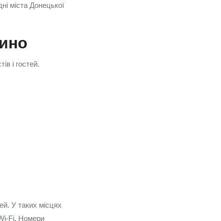
дні міста Донецької
тино
ів і гостей.
ей. У таких місцях
Wi-Fi. Номери