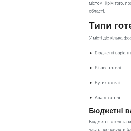
містом. Крім того, п
області.
Типи гот
У місті діє кілька ф
Бюджетні варіант
Бізнес-готелі
Бутик-готелі
Апарт-готелі
Бюджетні в
Бюджетні готелі та х
часто пропонують ба