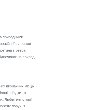
та природними
покійної сільської
еретина є озера,
відпочинок на природі
них визначних місць
лові поїздки та
. Любителі історії
музеях поруч із