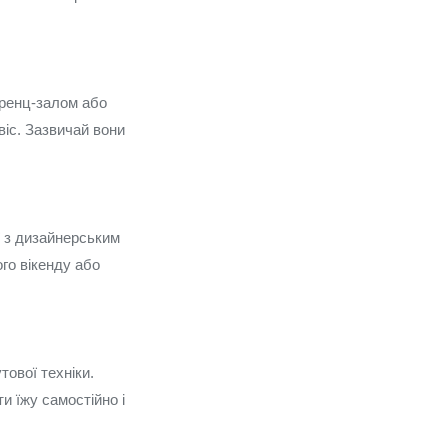
еренц-залом або
віс. Зазвичай вони
ї з дизайнерським
го вікенду або
ової техніки.
и їжу самостійно і