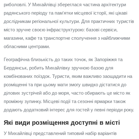
риболовлі. У Михайлівці збереглася частина архітектури
радянського періоду та пам'ятки місцевої історії, які цікаві
дослідникам регіональної культури. Для практичних туристів
місто зручне своєю інфраструктурою: базові сервіси,
магазини, кафе та транспортне сполучення з найближчими
обласними центрами.
Географічна близькість до таких точок, як Запоріжжя та
Бердянськ, робить Михайлівку зручною базою для
комбінованих поїздок. Туристи, яким важливо заощадити на
розміщенні та при цьому мати змогу швидко дістатися до
ділових зустрічей або до моря, часто обирають це місто як
проміжну зупинку. Місцеві події та сезонні ярмарки також
додають додатковий інтерес для гостей у певні періоди року.
Які види розміщення доступні в місті
У Михайлівці представлений типовий набір варіантів