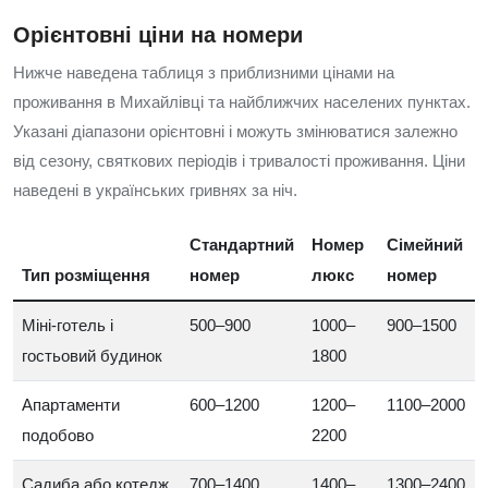
Орієнтовні ціни на номери
Нижче наведена таблиця з приблизними цінами на
проживання в Михайлівці та найближчих населених пунктах.
Указані діапазони орієнтовні і можуть змінюватися залежно
від сезону, святкових періодів і тривалості проживання. Ціни
наведені в українських гривнях за ніч.
Стандартний
Номер
Сімейний
Тип розміщення
номер
люкс
номер
Міні-готель і
500–900
1000–
900–1500
гостьовий будинок
1800
Апартаменти
600–1200
1200–
1100–2000
подобово
2200
Садиба або котедж
700–1400
1400–
1300–2400