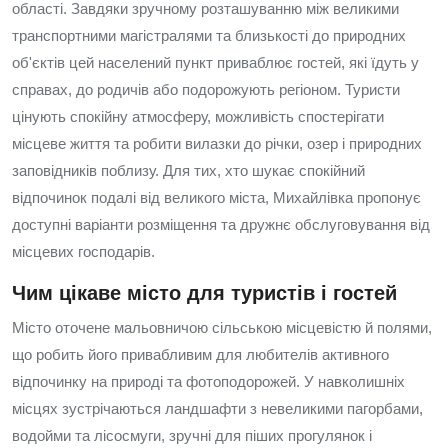
області. Завдяки зручному розташуванню між великими
транспортними магістралями та близькості до природних
об'єктів цей населений пункт приваблює гостей, які їдуть у
справах, до родичів або подорожують регіоном. Туристи
цінують спокійну атмосферу, можливість спостерігати
місцеве життя та робити вилазки до річки, озер і природних
заповідників поблизу. Для тих, хто шукає спокійний
відпочинок подалі від великого міста, Михайлівка пропонує
доступні варіанти розміщення та дружнє обслуговування від
місцевих господарів.
Чим цікаве місто для туристів і гостей
Місто оточене мальовничою сільською місцевістю й полями,
що робить його привабливим для любителів активного
відпочинку на природі та фотоподорожей. У навколишніх
місцях зустрічаються ландшафти з невеликими пагорбами,
водойми та лісосмуги, зручні для піших прогулянок і