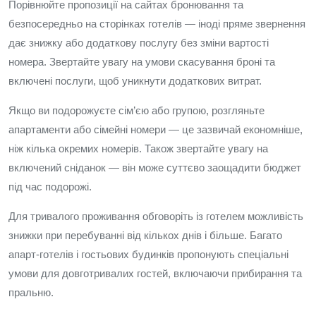
Порівнюйте пропозиції на сайтах бронювання та
безпосередньо на сторінках готелів — іноді пряме звернення
дає знижку або додаткову послугу без зміни вартості
номера. Звертайте увагу на умови скасування броні та
включені послуги, щоб уникнути додаткових витрат.
Якщо ви подорожуєте сім’єю або групою, розгляньте
апартаменти або сімейні номери — це зазвичай економніше,
ніж кілька окремих номерів. Також звертайте увагу на
включений сніданок — він може суттєво заощадити бюджет
під час подорожі.
Для тривалого проживання обговоріть із готелем можливість
знижки при перебуванні від кількох днів і більше. Багато
апарт-готелів і гостьових будинків пропонують спеціальні
умови для довготривалих гостей, включаючи прибирання та
пральню.