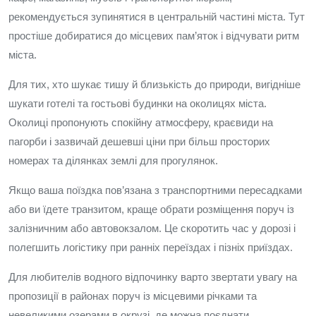
рекомендується зупинятися в центральній частині міста. Тут
простіше добиратися до місцевих пам’яток і відчувати ритм
міста.
Для тих, хто шукає тишу й близькість до природи, вигідніше
шукати готелі та гостьові будинки на околицях міста.
Околиці пропонують спокійну атмосферу, краєвиди на
пагорби і зазвичай дешевші ціни при більш просторих
номерах та ділянках землі для прогулянок.
Якщо ваша поїздка пов’язана з транспортними пересадками
або ви їдете транзитом, краще обрати розміщення поруч із
залізничним або автовокзалом. Це скоротить час у дорозі і
полегшить логістику при ранніх переїздах і пізніх приїздах.
Для любителів водного відпочинку варто звертати увагу на
пропозиції в районах поруч із місцевими річками та
невеликими озерами в окрузі, де можна поєднати