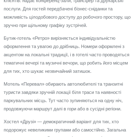
клієнтів: надає конференц-зали, трансфер та друкарські
послуги. Для гостей передбачені бізнес-сніданки та
можливість цілодобового доступу до робочого простору, що
зручно при щільному графіку зустрічей.
Бутик-готель «Ретро» вирізняється індивідуальністю
оформлення та увагою до дрібниць. Номери оформлені з
акцентом на локальні традиції, і в готелі часто проводяться
тематичні вечері та музичні вечори, що робить його місцем
для тих, хто шукає незвичайний затишок.
Мотель «Перевал» обирають автолюбителі та транзитні
туристи завдяки зручній локації біля траси та наявності
паркувальних місць. Тут часто зупиняються на одну ніч,
продовжуючи маршрут далі в гори або в сусідні регіони.
Хостел «Друзі» — демократичний варіант для тих, хто
подорожує невеликими групами або самостійно. Загальна