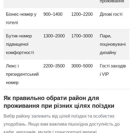
проживання
Бізнес-номер у
900–1400
1200–2200
Ділові гості
готелі
Бутик-номер
1300–2000
1700–3000
Пари,
підвищеної
поціновувачі
комфортності
дизайну
Люкс і
2200–3500
3000–5000
Гості заходів
президентський
і VIP
номер
Як правильно обрати район для
проживання при різних цілях поїздки
Вибір району залежить від цілей поїздки та особистих
уподобань. Якщо вам важлива пішохідна доступність до
кафе, магазинів, музеїв і транспортної мережі,