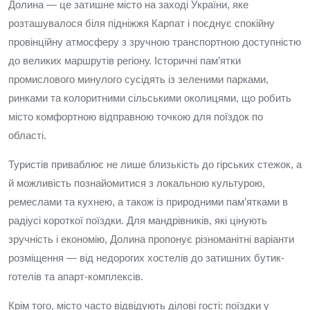
Долина — це затишне місто на заході України, яке
розташувалося біля підніжжя Карпат і поєднує спокійну
провінційну атмосферу з зручною транспортною доступністю
до великих маршрутів регіону. Історичні пам’ятки
промислового минулого сусідять із зеленими парками,
ринками та колоритними сільськими околицями, що робить
місто комфортною відправною точкою для поїздок по
області.
Туристів приваблює не лише близькість до гірських стежок, а
й можливість познайомитися з локальною культурою,
ремеслами та кухнею, а також із природними пам’ятками в
радіусі короткої поїздки. Для мандрівників, які цінують
зручність і економію, Долина пропонує різноманітні варіанти
розміщення — від недорогих хостелів до затишних бутик-
готелів та апарт-комплексів.
Крім того, місто часто відвідують ділові гості: поїздки у