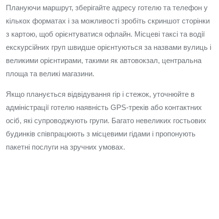
Плануючи маршрут, зберігайте адресу готелю та телефон у
кількох форматах і за можливості зробіть скриншот сторінки
з картою, щоб орієнтуватися офлайн. Місцеві таксі та водії
екскурсійних груп швидше орієнтуються за назвами вулиць і
великими орієнтирами, такими як автовокзал, центральна
площа та великі магазини.
Якщо планується відвідування гір і стежок, уточнюйте в
адміністрації готелю наявність GPS-треків або контактних
осіб, які супроводжують групи. Багато невеликих гостьових
будинків співпрацюють з місцевими гідами і пропонують
пакетні послуги на зручних умовах.