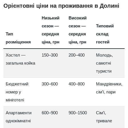
Орієнтовні ціни на проживання в Долині
Низький
Високий
сезон —
сезон —
Типовий
Тип
середня
середня
склад
розміщення
ціна, грн
ціна, грн
гостей
Хостел —
150–300
200–400
Молодь,
загальна койка
самотні
туристи
Бюджетний
300–600
400–800
Мандрівники,
номер у
сім’ї, пари
мініготелі
Апартаменти
600–900
900–1500
Сім’ї,
однокімнатні
тривале