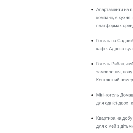
Апартаменти на п
компанії, є кухн
платформах оренд
Готель на Садовій
кафе. Адреса вул.
Готель Рибацький
замовлення, попул
Контактний номер
Міні-готель Дома
для однієї-двох 
Квартира на добу 
для сімей з дітьм