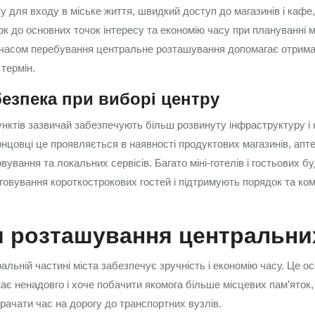
у для входу в міське життя, швидкий доступ до магазинів і кафе
ок до основних точок інтересу та економію часу при плануванні 
 часом перебування центральне розташування допомагає отрим
термін.
езпека при виборі центру
нктів зазвичай забезпечують більш розвинуту інфраструктуру і 
нцовці це проявляється в наявності продуктових магазинів, апте
вування та локальних сервісів. Багато міні-готелів і гостьових бу
уговування короткострокових гостей і підтримують порядок та к
 розташування центральних
альній частині міста забезпечує зручність і економію часу. Це 
жає ненадовго і хоче побачити якомога більше місцевих пам’яток
рачати час на дорогу до транспортних вузлів.