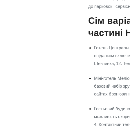
до парковок і сервіс
Сім варі
частині
Готель Центральн
сніданком включе
Шевченка, 12. Те
Міні-готель Мелі
базовий набір зру
сайтах бронюванн
Гостьовий будино
можливість скори
4. Контактний те