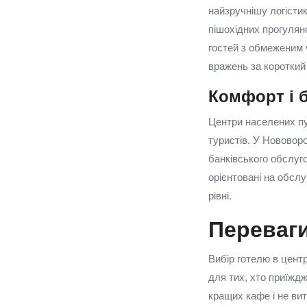
найзручнішу логістик
пішохідних прогулян
гостей з обмеженим
вражень за короткий 
Комфорт і б
Центри населених пу
туристів. У Нововоро
банківського обслуго
орієнтовані на обсл
рівні.
Переваги
Вибір готелю в центр
для тих, хто приїжд
кращих кафе і не вит