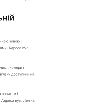
ьній
нною зоною і
ами. Адреса вул.
исті номери і
зв’язку доступний на
 запитом і
 Адреса вул. Леніна,