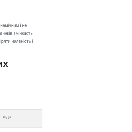
намічним і не
динків змінюють
ряти наявність і
их
а вода