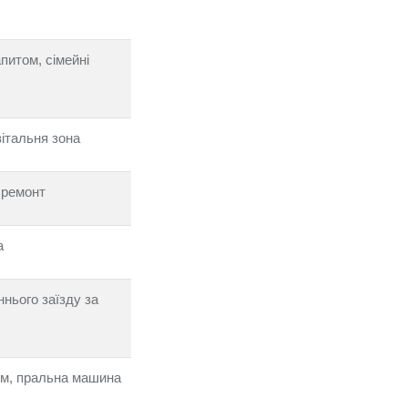
апитом, сімейні
італьня зона
 ремонт
а
ннього заїзду за
ом, пральна машина