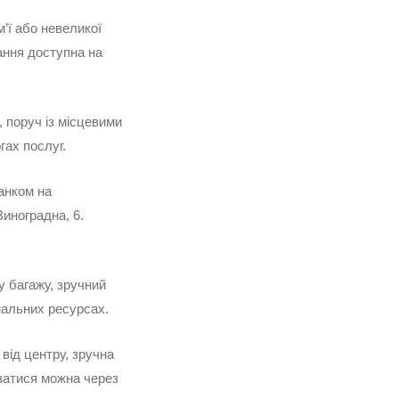
’ї або невеликої
ання доступна на
 поруч із місцевими
гах послуг.
анком на
Виноградна, 6.
у багажу, зручний
нальних ресурсах.
від центру, зручна
’язатися можна через