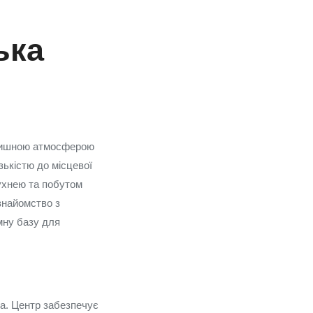
ька
атишною атмосферою
зькістю до місцевої
ухнею та побутом
 знайомство з
мну базу для
та. Центр забезпечує