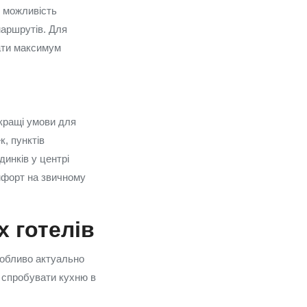
, можливість
маршрутів. Для
ати максимум
кращі умови для
к, пунктів
динків у центрі
омфорт на звичному
 готелів
особливо актуально
, спробувати кухню в