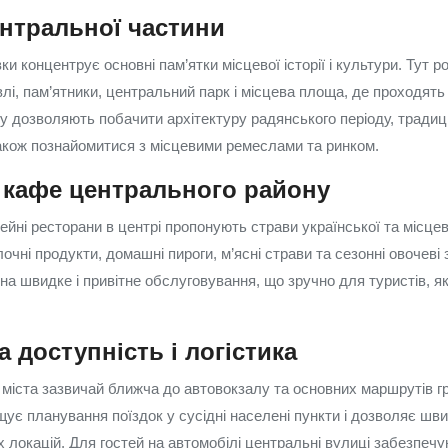
ентральної частини
 концентрує основні пам’ятки місцевої історії і культури. Тут р
влі, пам’ятники, центральний парк і місцева площа, де проходять 
у дозволяють побачити архітектуру радянського періоду, традицій
також познайомитися з місцевими ремеслами та ринком.
і кафе центрального району
ейні ресторани в центрі пропонують страви української та місцев
очні продукти, домашні пироги, м’ясні страви та сезонні овочеві 
 на швидке і привітне обслуговування, що зручно для туристів, я
 доступність і логістика
міста зазвичай ближча до автовокзалу та основних маршрутів г
щує планування поїздок у сусідні населені пункти і дозволяє шви
 локацій. Для гостей на автомобілі центральні вулиці забезпечу