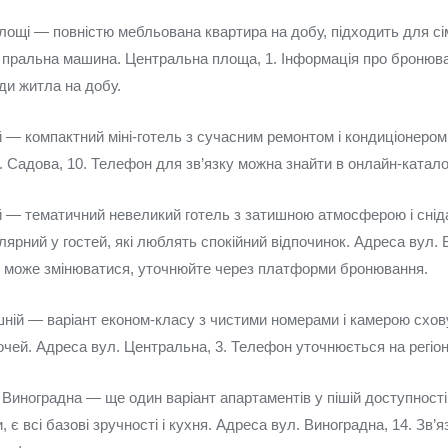
лощі — повністю мебльована квартира на добу, підходить для сім
я і пральна машина. Центральна площа, 1. Інформація про бронюв
и житла на добу.
 — компактний міні-готель з сучасним ремонтом і кондиціонером,
 Садова, 10. Телефон для зв’язку можна знайти в онлайн-катало
 — тематичний невеликий готель з затишною атмосферою і снід
ярний у гостей, які люблять спокійний відпочинок. Адреса вул. 
 може змінюватися, уточнюйте через платформи бронювання.
шній — варіант економ-класу з чистими номерами і камерою схов
ночей. Адреса вул. Центральна, 3. Телефон уточнюється на регіо
Виноградна — ще один варіант апартаментів у пішій доступності 
и, є всі базові зручності і кухня. Адреса вул. Виноградна, 14. Зв