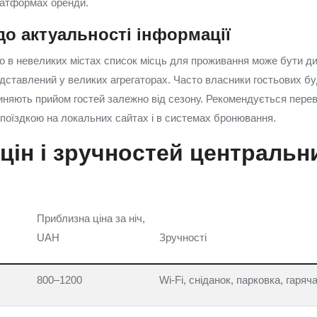
латформах оренди.
о актуальності інформації
о в невеликих містах список місць для проживання може бути ди
дставлений у великих агрегаторах. Часто власники гостьових бу
иняють прийом гостей залежно від сезону. Рекомендується переві
д поїздкою на локальних сайтах і в системах бронювання.
цін і зручностей центральн
Приблизна ціна за ніч,
UAH
Зручності
800–1200
Wi‑Fi, сніданок, парковка, гаряч