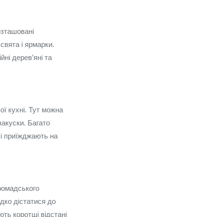
озташовані
свята і ярмарки.
ні дерев’яні та
ої кухні. Тут можна
закуски. Багато
кі приїжджають на
ромадського
дко дістатися до
ють коротші відстані