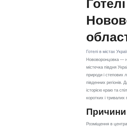
Готелі
Новов
облас
Готелі в містах Укра
Нововоронцовка — н
містечка півдня Укра
природи і степових 
південних регіонів. 
історією краю та сп
коротких і тривалих 
Причини 
Розміщення в центра