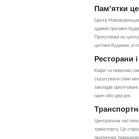
Пам’ятки ц
Центр Нововоронцовки
адміністративні буді
Прогулянки по центр
цегляні будинки, а 
Ресторани 
Кафе та невеликі сім
скуштувати свіжі мол
закладів орієнтовані
один або два дні.
Транспортна
Центральна частина 
транспорту. Це спро
околичних природних