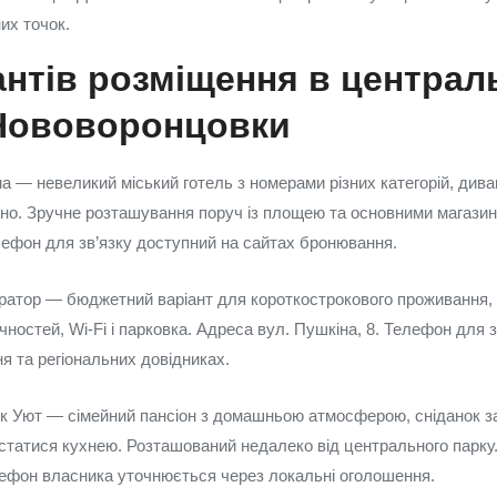
них точок.
антів розміщення в централ
 Нововоронцовки
а — невеликий міський готель з номерами різних категорій, дива
но. Зручне розташування поруч із площею та основними магазин
лефон для зв’язку доступний на сайтах бронювання.
оратор — бюджетний варіант для короткострокового проживання, ч
чностей, Wi‑Fi і парковка. Адреса вул. Пушкіна, 8. Телефон для 
я та регіональних довідниках.
к Уют — сімейний пансіон з домашньою атмосферою, сніданок за
статися кухнею. Розташований недалеко від центрального парку.
лефон власника уточнюється через локальні оголошення.