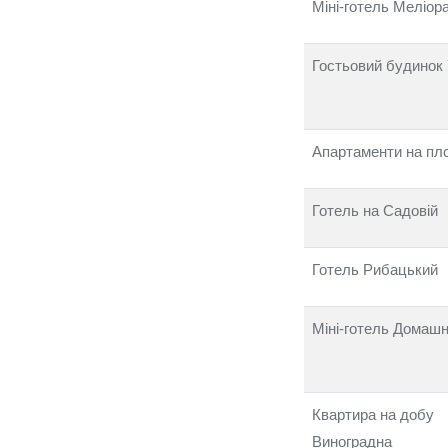
Міні-готель Меліор
Гостьовий будинок
Апартаменти на пл
Готель на Садовій
Готель Рибацький
Міні-готель Домашн
Квартира на добу
Виноградна