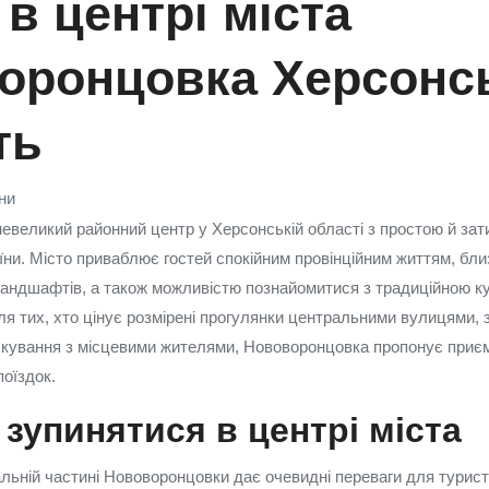
 в центрі міста
оронцовка Херсонс
ть
їни
евеликий районний центр у Херсонській області з простою й з
їни. Місто приваблює гостей спокійним провінційним життям, бли
ландшафтів, а також можливістю познайомитися з традиційною к
Для тих, хто цінує розмірені прогулянки центральними вулицями,
ілкування з місцевими жителями, Нововоронцовка пропонує приє
поїздок.
зупинятися в центрі міста
льній частині Нововоронцовки дає очевидні переваги для турис