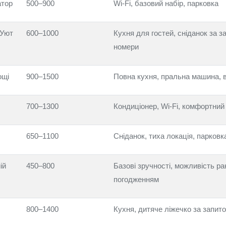
атор
500–900
Wi‑Fi, базовий набір, парковка
 Уют
600–1000
Кухня для гостей, сніданок за з
номери
ощі
900–1500
Повна кухня, пральна машина, в
700–1300
Кондиціонер, Wi‑Fi, комфортний
650–1100
Сніданок, тиха локація, парковк
ій
450–800
Базові зручності, можливість ра
погодженням
800–1400
Кухня, дитяче ліжечко за запит