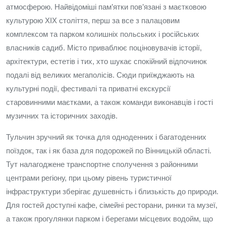
атмосферою. Найвідоміші пам’ятки пов’язані з маєтковою
культурою XIX століття, перш за все з палацовим
комплексом та парком колишніх польських і російських
власників садиб. Місто приваблює поціновувачів історії,
архітектури, естетів і тих, хто шукає спокійний відпочинок
подалі від великих мегаполісів. Сюди приїжджають на
культурні події, фестивалі та приватні екскурсії
старовинними маєтками, а також команди виконавців і гості
музичних та історичних заходів.
Тульчин зручний як точка для одноденних і багатоденних
поїздок, так і як база для подорожей по Вінницькій області.
Тут налагоджене транспортне сполучення з районними
центрами регіону, при цьому рівень туристичної
інфраструктури зберігає душевність і близькість до природи.
Для гостей доступні кафе, сімейні ресторани, ринки та музеї,
а також прогулянки парком і берегами місцевих водойм, що