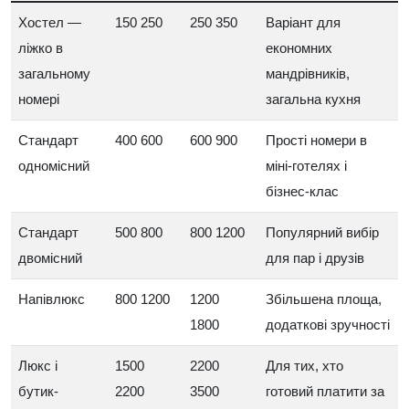
Хостел —
150 250
250 350
Варіант для
ліжко в
економних
загальному
мандрівників,
номері
загальна кухня
Стандарт
400 600
600 900
Прості номери в
одномісний
міні-готелях і
бізнес-клас
Стандарт
500 800
800 1200
Популярний вибір
двомісний
для пар і друзів
Напівлюкс
800 1200
1200
Збільшена площа,
1800
додаткові зручності
Люкс і
1500
2200
Для тих, хто
бутик-
2200
3500
готовий платити за