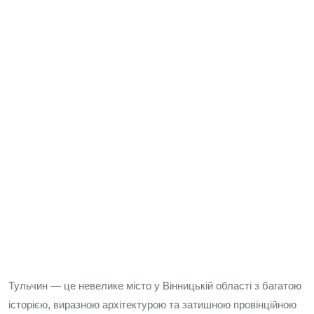
Тульчин — це невелике місто у Вінницькій області з багатою
історією, виразною архітектурою та затишною провінційною