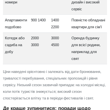
номери
дизайн і високий
сервіс
Апартаменти
900 1400
1400
Повністю обладнані
подобово
2200
квартири для сім’ї
Котедж або
2000
3000
Оренда будинку
садиба на
3000
4500
для всієї родини,
добу
наприклад для
свят
Ціни наведені орієнтовно і залежать від дати бронювання,
тривалості перебування, спеціальних пропозицій і рівня
сервісу. Низький сезон зазвичай припадає на холодні місяці,
коли потік туристів знижується; високий сезон
спостерігається влітку та в періоди фестивалів і свят.
Де краще зупинитися: поради щодо