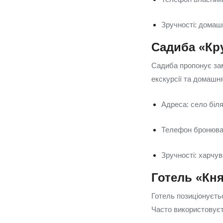
Зручності: домашн
Садиба «Кру
Садиба пропонує зам
екскурсії та домашня
Адреса: село біля
Телефон бронюван
Зручності: харчув
Готель «Кн
Готель позиціонуєть
Часто використовуєт