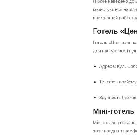
Нижче наведено докла
користуються найбіль
прикладний набір зр
Готель «Цен
Готель «Центральна»
для прогулянок і від
Адреса: вул. Собо
Телефон прийому 
Зручності: безкош
Міні-готель
Міні-готель розташов
хоче поєднати комфо