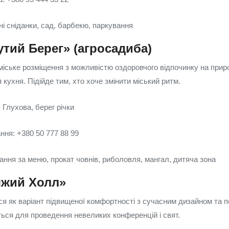
і сніданки, сад, барбекю, паркування
тий Берег» (агросадиба)
іське розміщення з можливістю оздоровчого відпочинку на приро
 кухня. Підійде тим, хто хоче змінити міський ритм.
 Глухова, берег річки
ня: +380 50 777 88 99
ання за меню, прокат човнів, риболовля, мангал, дитяча зона
яжий Холл»
ся як варіант підвищеної комфортності з сучасним дизайном та 
ься для проведення невеликих конференцій і свят.