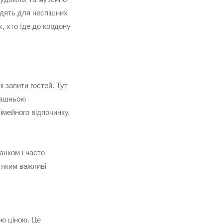
одять для неспішних
х, хто їде до кордону
і запити гостей. Тут
омашньою
імейного відпочинку.
анком і часто
, яким важливі
ою ціною. Це