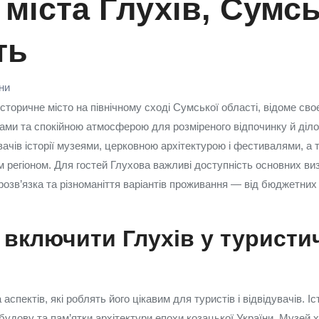
 міста Глухів, Сумс
ть
їни
сторичне місто на північному сході Сумської області, відоме сво
ами та спокійною атмосферою для розміреного відпочинку й діло
чів історії музеями, церковною архітектурою і фестивалями, а т
 регіоном. Для гостей Глухова важливі доступність основних ви
розв’язка та різноманіття варіантів проживання — від бюджетних
включити Глухів у туристи
 аспектів, які роблять його цікавим для туристів і відвідувачів. І
будову та пам’ятки архітектури епохи козацької України. Музей 