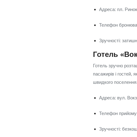
Адреса: пл. Ринок,
Телефон бронюван
Зручності: затишн
Готель «Вок
Готель зручно розта
пасажирів і гостей, 
швидкого поселення
Адреса: вул. Вокз
Телефон прийому:
Зручності: безкош