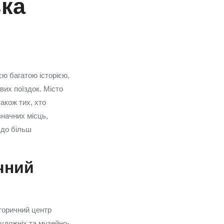
ька
єю багатою історією,
вих поїздок. Місто
акож тих, хто
значних місць,
 до більш
чний
сторичний центр
художніх та музейно-