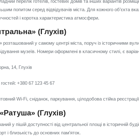
дний перелік готелів, гостевих домів та інших варіантів розміще
шим попитом серед відвідувачів міста. Для кожного об’єкта вказ
учностей і коротка характеристика атмосфери.
тральна» (Глухів)
 розташований у самому центрі міста, поруч із історичними вул
відування музеїв. Номери оформлені в класичному стилі, є варіан
рна, 14, Глухів
гостей: +380 67 123 45 67
товний Wi‑Fi, сніданок, паркування, цілодобова стійка реєстраці
 «Ратуша» (Глухів)
аний у пішій доступності від центральної площі в історичній будів
рт і близькість до основних пам’яток.