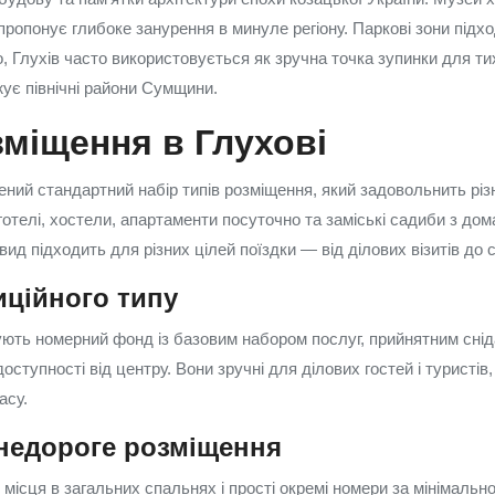
 пропонує глибоке занурення в минуле регіону. Паркові зони підх
о, Глухів часто використовується як зручна точка зупинки для ти
жує північні райони Сумщини.
міщення в Глухові
ний стандартний набір типів розміщення, який задовольнить різн
 готелі, хостели, апартаменти посуточно та заміські садиби з д
д підходить для різних цілей поїздки — від ділових візитів до с
иційного типу
нують номерний фонд із базовим набором послуг, прийнятним снід
доступності від центру. Вони зручні для ділових гостей і туристів
асу.
 недороге розміщення
місця в загальних спальнях і прості окремі номери за мінімальн