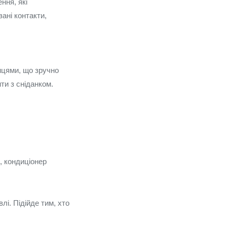
ння, які
ані контакти,
ицями, що зручно
ти з сніданком.
ї, кондиціонер
лі. Підійде тим, хто