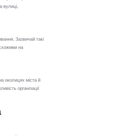
а вулиці,
вання. Зазвичай такі
 схожими на
на околицях міста й
ливість організації
а