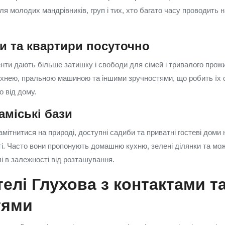
я молодих мандрівників, груп і тих, хто багато часу проводить н
и та квартири посуточно
нти дають більше затишку і свободи для сімей і тривалого прожи
ухнею, пральною машиною та іншими зручностями, що робить їх
 від дому.
аміські бази
амітнитися на природі, доступні садиби та приватні гостеві доми 
ті. Часто вони пропонують домашню кухню, зелені ділянки та мож
лі в залежності від розташування.
телі Глухова з контактами т
тями