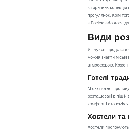
історичних колекцій
прогулянок. Крім тог
з Росією або дослід
Види роз
У Глухові представле
можна знайти міські
атмосферою. Кожен ви
Готелі трад
Міські готелі пропо
розташовані в пішій 
комфорт і економія ч
Хостели та
Хостели пропонують 