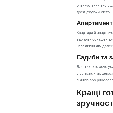
оптимальний вибір дл
досліджуючи місто.
Апартамент
Квартири й апартаме
варіанти оснащені к
невеликий дім далеко
Садиби та з
Для тих, хто хоче ус
у сільській місцевос
пікніків або риболов
Кращі го
зручнос