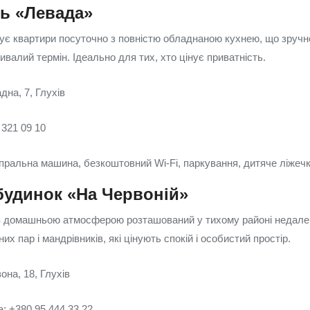
ль «Левада»
ує квартири посуточно з повністю обладнаною кухнею, що зручно 
ивалий термін. Ідеально для тих, хто цінує приватність.
дна, 7, Глухів
 321 09 10
 пральна машина, безкоштовний Wi‑Fi, паркування, дитяче ліжеч
будинок «На Червоній»
з домашньою атмосферою розташований у тихому районі недалек
их пар і мандрівників, які цінують спокій і особистий простір.
она, 18, Глухів
: +380 95 444 33 22