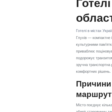
Готелі
облас
Готелі в містах Укра
Глухів — компактне і
культурними пам’ятк
приваблює поціновува
подорожує транзитом
зручна транспортна 
комфортних рішень.
Причини 
маршрут
Місто поєднує кілька
зберіг старовинну за