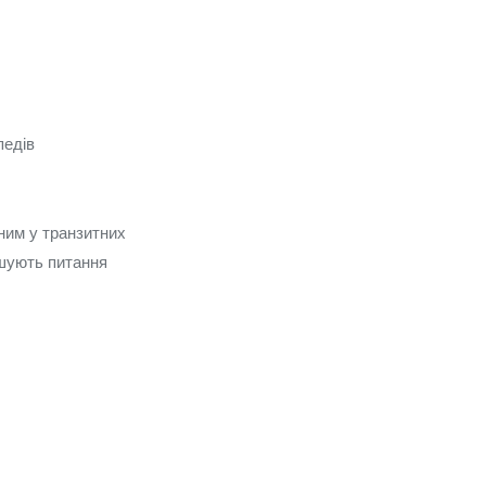
педів
ним у транзитних
ішують питання