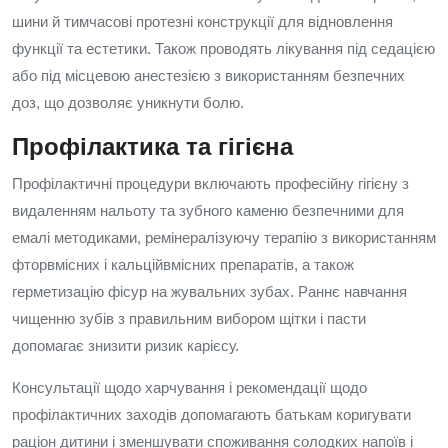
шини й тимчасові протезні конструкції для відновлення
функції та естетики. Також проводять лікування під седацією
або під місцевою анестезією з використанням безпечних
доз, що дозволяє уникнути болю.
Профілактика та гігієна
Профілактичні процедури включають професійну гігієну з
видаленням нальоту та зубного каменю безпечними для
емалі методиками, ремінералізуючу терапію з використанням
фторвмісних і кальційвмісних препаратів, а також
герметизацію фісур на жувальних зубах. Раннє навчання
чищенню зубів з правильним вибором щітки і пасти
допомагає знизити ризик карієсу.
Консультації щодо харчування і рекомендації щодо
профілактичних заходів допомагають батькам коригувати
раціон дитини і зменшувати споживання солодких напоїв і