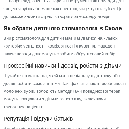
— наприклад, опишіть лікарські інструменти як прилади для
чищення зубів або маленькі пристрої, які рятують зубки. Це
допоможе знизити страх і створити атмосферу довіри.
Як обрати дитячого стоматолога в Сколе
Вибір стоматолога для дитини має базуватися на кількох
критеріях успішності і комфортності лікування. Наведені
нижче поради допоможуть зробити обґрунтований вибір.
Професійні навички і досвід роботи з дітьми
Шукайте стоматолога, який має спеціальну підготовку або
досвід роботи саме з дітьми. Такі фахівці знають особливості
молочних зубів, володіють методиками поведінкової терапії і
можуть працювати з дітьми різного віку, включаючи
тривожних пацієнтів.
Репутація і відгуки батьків
Читайте відгуки в місцевих групах та на сайтах клінік, щоб