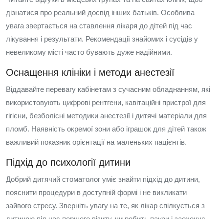
дізнатися про реальний досвід інших батьків. Особлива
увага звертається на ставлення лікаря до дітей під час
лікування і результати. Рекомендації знайомих і сусідів у
невеликому місті часто бувають дуже надійними.
Оснащення клініки і методи анестезії
Віддавайте перевагу кабінетам з сучасним обладнанням, які
використовують цифрові рентгени, кавітаційні пристрої для
гігієни, безболісні методики анестезії і дитячі матеріали для
пломб. Наявність окремої зони або іграшок для дітей також
важливий показник орієнтації на маленьких пацієнтів.
Підхід до психології дитини
Добрий дитячий стоматолог уміє знайти підхід до дитини,
пояснити процедури в доступній формі і не викликати
зайвого стресу. Зверніть увагу на те, як лікар спілкується з
дитиною під час першого візиту, чи робить паузи і заохочує