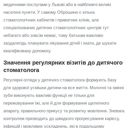
медичними послугами у Львові або в найближчі великі
населені пункти. У самому Оброшино є кілька
стоматологічних кабінетів і приватних клінік, але
спеціалізованих дитячих стоматологічних центрів тут
небагато або зовсім немає, тому батькам важливо
заздалегідь планувати лікування дітей і знати, де шукати
кваліфіковану допомогу.
Значення регулярних візитів до дитячого
стоматолога
Регулярні огляди у дитячого стоматолога формують базу
для здорової усмішки дитини на все життя. Молочні та змінні
зуби виконують важливі функції не тільки для
пережовування їжі, але й для формування щелепного
апарату, правильного прикусу та розвитку мовлення. Зневага
контролем призводить до швидкого прогресування карієсу,
інфекцій і можливих ускладнень, які в подальшому