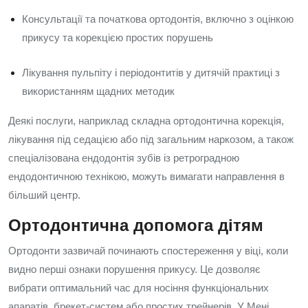
Консультації та початкова ортодонтія, включно з оцінкою
прикусу та корекцією простих порушень
Лікування пульпіту і періодонтитів у дитячій практиці з
використанням щадних методик
Деякі послуги, наприклад складна ортодонтична корекція,
лікування під седацією або під загальним наркозом, а також
спеціалізована ендодонтія зубів із ретроградною
ендодонтичною технікою, можуть вимагати направлення в
більший центр.
Ортодонтична допомога дітям
Ортодонти зазвичай починають спостереження у віці, коли
видно перші ознаки порушення прикусу. Це дозволяє
вибрати оптимальний час для носіння функціональних
апаратів, брекет-систем або простих трейнерів. У Мені