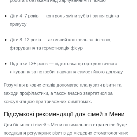
робота з батьками над харчуванням і гігієною
Діти 4–7 років — контроль зміни зубів і рання оцінка
прикусу
Діти 8–12 років — активний контроль за гігієною,
фторування та герметизація фісур
Підлітки 13+ років — підготовка до ортодонтичного
лікування за потреби, навчання самостійного догляду
Розуміння вікових етапів допомагає планувати візити та
заходи профілактики, а також вчасно звертатися за
консультацією при тривожних симптомах.
Підсумкові рекомендації для сімей з Мени
Для більшості сімей з Мени оптимальною стратегією буде
поєднання регулярних візитів до місцевих стоматологічних