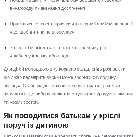
винагороду як визнання досягнення
При записі попросіть призначити перший прийом на ранній
час, щоб дитина не втомилася
За потреби візьміть із собою заспокійливу річ —
улюблену іграшку або плед
Для дітей молодшого віку корисно заздалегідь розповісти,
що лікар перевірить зубки і може зробити «чудодійну
чистку». Старшим дітям корисно пояснювати процеси і
залучати їх до вибору варіантів лікування з урахуванням віку
та можливостей.
Як поводитися батькам у кріслі
поруч із дитиною
Батькові чи матері краще зберігати спокій і не демонструвати