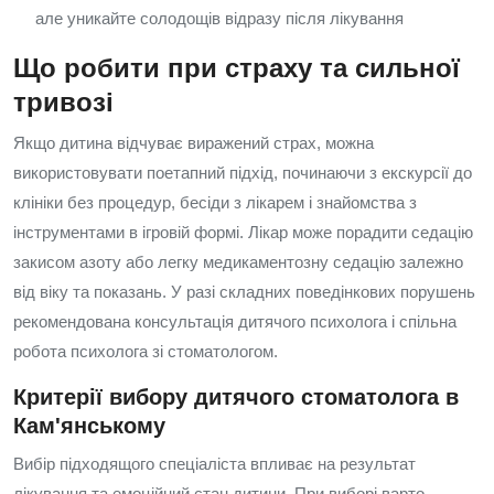
але уникайте солодощів відразу після лікування
Що робити при страху та сильної
тривозі
Якщо дитина відчуває виражений страх, можна
використовувати поетапний підхід, починаючи з екскурсії до
клініки без процедур, бесіди з лікарем і знайомства з
інструментами в ігровій формі. Лікар може порадити седацію
закисом азоту або легку медикаментозну седацію залежно
від віку та показань. У разі складних поведінкових порушень
рекомендована консультація дитячого психолога і спільна
робота психолога зі стоматологом.
Критерії вибору дитячого стоматолога в
Кам'янському
Вибір підходящого спеціаліста впливає на результат
лікування та емоційний стан дитини. При виборі варто